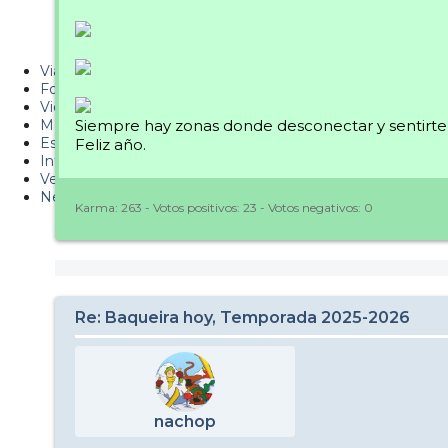
Metiendo Cantos
PUCAF - Blog
Viajes
Fotos
Videos
Material
Siempre hay zonas donde desconectar y sentirte 
Esquí Pro
Feliz año.
Infonieve
Verano
Nevalog
Karma:
263
- Votos positivos:
23
- Votos negativos:
0
Re: Baqueira hoy, Temporada 2025-2026
nachop