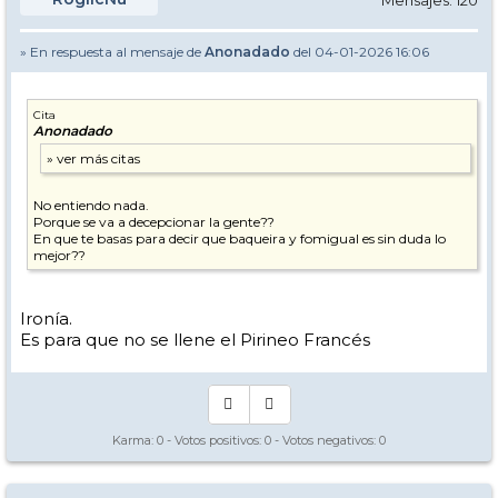
Mensajes: 120
» En respuesta al mensaje de
Anonadado
del 04-01-2026 16:06
Cita
Anonadado
No entiendo nada.
Porque se va a decepcionar la gente??
En que te basas para decir que baqueira y fomigual es sin duda lo
mejor??
Ironía.
Es para que no se llene el Pirineo Francés
Karma:
0
- Votos positivos:
0
- Votos negativos:
0