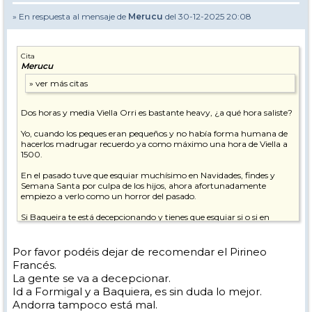
» En respuesta al mensaje de
Merucu
del 30-12-2025 20:08
Cita
Merucu
Dos horas y media Viella Orri es bastante heavy, ¿a qué hora saliste?
Yo, cuando los peques eran pequeños y no había forma humana de
hacerlos madrugar recuerdo ya como máximo una hora de Viella a
1500.
En el pasado tuve que esquiar muchísimo en Navidades, findes y
Semana Santa por culpa de los hijos, ahora afortunadamente
empiezo a verlo como un horror del pasado.
Si Baqueira te está decepcionando y tienes que esquiar si o si en
vacaciones de Navidad te recomiendo probar Pirineo Francés en
Semana de Reyes, buscando apartamento a pie de pistas con
tiempo.
Por favor podéis dejar de recomendar el Pirineo
Francés.
La gente se va a decepcionar.
Id a Formigal y a Baquiera, es sin duda lo mejor.
Andorra tampoco está mal.