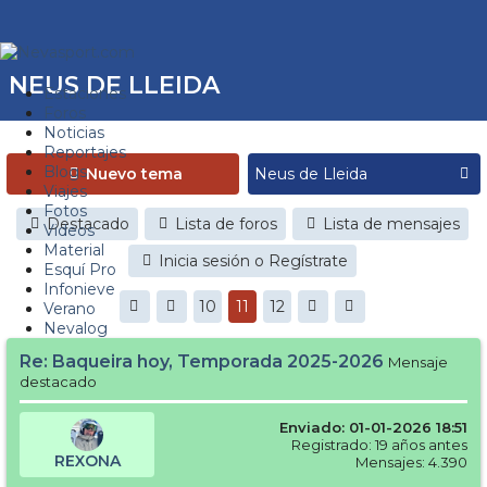
NEUS DE LLEIDA
Estaciones
Foros
Noticias
Reportajes
Blogs
Nuevo tema
Viajes
Fotos
Destacado
Lista de foros
Lista de mensajes
Videos
Material
Inicia sesión o Regístrate
Esquí Pro
Infonieve
10
11
12
Verano
Nevalog
Re: Baqueira hoy, Temporada 2025-2026
Mensaje
destacado
Enviado: 01-01-2026 18:51
Registrado: 19 años antes
REXONA
Mensajes: 4.390