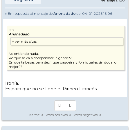
Mensajes: 120
» En respuesta al mensaje de
Anonadado
del 04-01-2026 16:06
Cita
Anonadado
No entiendo nada.
Porque se va a decepcionar la gente??
En que te basas para decir que baqueira y fomigual es sin duda lo
mejor??
Ironía.
Es para que no se llene el Pirineo Francés
Karma:
0
- Votos positivos:
0
- Votos negativos:
0