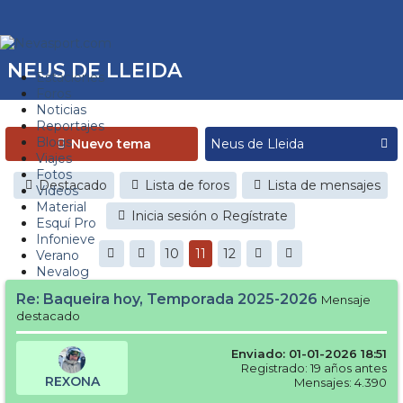
NEUS DE LLEIDA
Estaciones
Foros
Noticias
Reportajes
Blogs
Nuevo tema
Viajes
Fotos
Destacado
Lista de foros
Lista de mensajes
Videos
Material
Inicia sesión o Regístrate
Esquí Pro
Infonieve
10
11
12
Verano
Nevalog
Re: Baqueira hoy, Temporada 2025-2026
Mensaje
destacado
Enviado: 01-01-2026 18:51
Registrado: 19 años antes
REXONA
Mensajes: 4.390