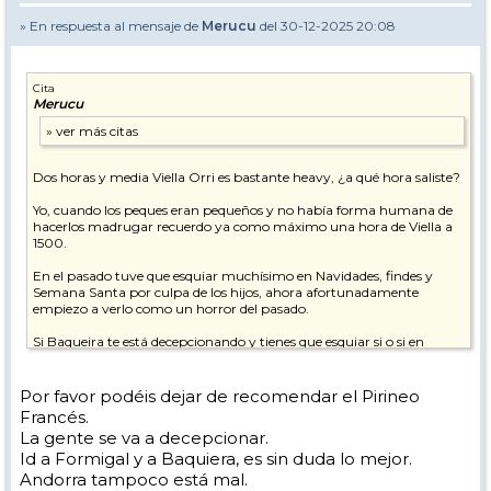
» En respuesta al mensaje de
Merucu
del 30-12-2025 20:08
Cita
Merucu
Dos horas y media Viella Orri es bastante heavy, ¿a qué hora saliste?
Yo, cuando los peques eran pequeños y no había forma humana de
hacerlos madrugar recuerdo ya como máximo una hora de Viella a
1500.
En el pasado tuve que esquiar muchísimo en Navidades, findes y
Semana Santa por culpa de los hijos, ahora afortunadamente
empiezo a verlo como un horror del pasado.
Si Baqueira te está decepcionando y tienes que esquiar si o si en
vacaciones de Navidad te recomiendo probar Pirineo Francés en
Semana de Reyes, buscando apartamento a pie de pistas con
tiempo.
Por favor podéis dejar de recomendar el Pirineo
Francés.
La gente se va a decepcionar.
Id a Formigal y a Baquiera, es sin duda lo mejor.
Andorra tampoco está mal.