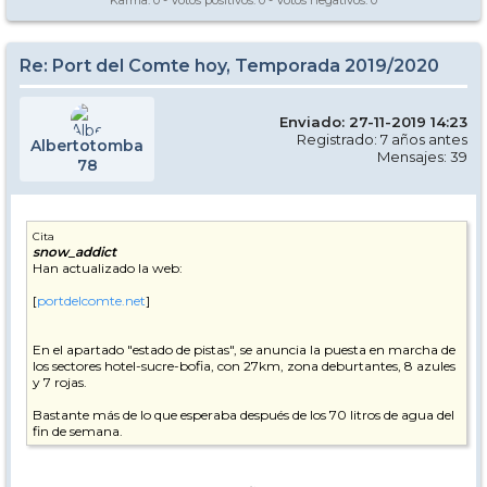
Karma:
0
- Votos positivos:
0
- Votos negativos:
0
Re: Port del Comte hoy, Temporada 2019/2020
Enviado: 27-11-2019 14:23
Registrado: 7 años antes
Albertotomba
Mensajes: 39
78
Cita
snow_addict
Han actualizado la web:
[
portdelcomte.net
]
En el apartado "estado de pistas", se anuncia la puesta en marcha de
los sectores hotel-sucre-bofia, con 27km, zona deburtantes, 8 azules
y 7 rojas.
Bastante más de lo que esperaba después de los 70 litros de agua del
fin de semana.