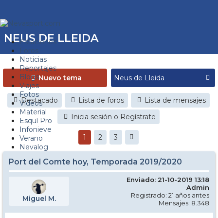
NEUS DE LLEIDA
Estaciones
Foros
Noticias
Reportajes
Blogs
Nuevo tema
Viajes
Fotos
Destacado
Lista de foros
Lista de mensajes
Videos
Material
Inicia sesión o Regístrate
Esquí Pro
Infonieve
1
2
3
Verano
Nevalog
Port del Comte hoy, Temporada 2019/2020
Enviado: 21-10-2019 13:18
Admin
Registrado: 21 años antes
Miguel M.
Mensajes: 8.348