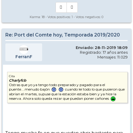
Karma:
18
- Votos positivos:
1
- Votos negativos:
0
Re: Port del Comte hoy, Temporada 2019/2020
Enviado: 28-11-2019 18:09
Registrado: 17 años antes
FerranF
Mensajes: 11.029
Cita
Charlyfcb
Ostras que yo ya tengo todo preparado y pagado para el
puente....menudo bajón
cuando leí todo lo que pusieron que
abrían el martes, supuse que la estación estaba bien y ya hice la
reserva. Ahora solo queda rezar que puedan poner cañones
Tengo mucha fe en que puedan abrir bastante para