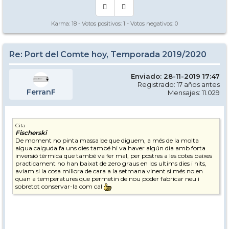
Karma:
18
- Votos positivos:
1
- Votos negativos:
0
Re: Port del Comte hoy, Temporada 2019/2020
Enviado: 28-11-2019 17:47
Registrado: 17 años antes
FerranF
Mensajes: 11.029
Cita
Fischerski
De moment no pinta massa be que diguem, a més de la molta
aigua caiguda fa uns dies també hi va haver algún dia amb forta
inversió tèrmica que també va fer mal, per postres a les cotes baixes
practicament no han baixat de zero graus en los ultims dies i nits,
aviam si la cosa millora de cara a la setmana vinent si més no en
quan a temperatures que permetin de nou poder fabricar neu i
sobretot conservar-la com cal