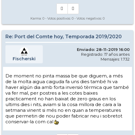
Karma:
0
- Votos positivos:
0
- Votos negativos:
0
Re: Port del Comte hoy, Temporada 2019/2020
Enviado: 28-11-2019 16:00
Registrado: 17 años antes
Fischerski
Mensajes: 1.732
De moment no pinta massa be que diguem, a més
de la molta aigua caiguda fa uns dies també hi va
haver algún dia amb forta inversió tèrmica que també
va fer mal, per postres a les cotes baixes
practicament no han baixat de zero graus en los
ultims dies i nits, aviam si la cosa millora de cara a la
setmana vinent si més no en quan a temperatures
que permetin de nou poder fabricar neu i sobretot
conservar-la com cal