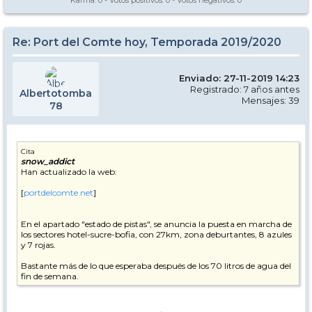
Karma:
0
- Votos positivos:
0
- Votos negativos:
0
Re: Port del Comte hoy, Temporada 2019/2020
Enviado: 27-11-2019 14:23
Registrado: 7 años antes
Albertotomba
Mensajes: 39
78
Cita
snow_addict
Han actualizado la web:
[
portdelcomte.net
]
En el apartado "estado de pistas", se anuncia la puesta en marcha de
los sectores hotel-sucre-bofia, con 27km, zona deburtantes, 8 azules
y 7 rojas.
Bastante más de lo que esperaba después de los 70 litros de agua del
fin de semana.