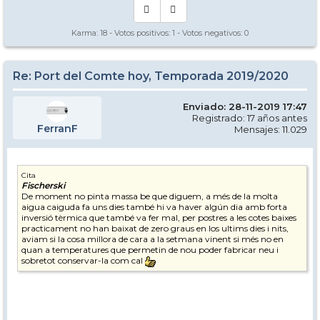
Karma:
18
- Votos positivos:
1
- Votos negativos:
0
Re: Port del Comte hoy, Temporada 2019/2020
Enviado: 28-11-2019 17:47
Registrado: 17 años antes
FerranF
Mensajes: 11.029
Cita
Fischerski
De moment no pinta massa be que diguem, a més de la molta
aigua caiguda fa uns dies també hi va haver algún dia amb forta
inversió tèrmica que també va fer mal, per postres a les cotes baixes
practicament no han baixat de zero graus en los ultims dies i nits,
aviam si la cosa millora de cara a la setmana vinent si més no en
quan a temperatures que permetin de nou poder fabricar neu i
sobretot conservar-la com cal