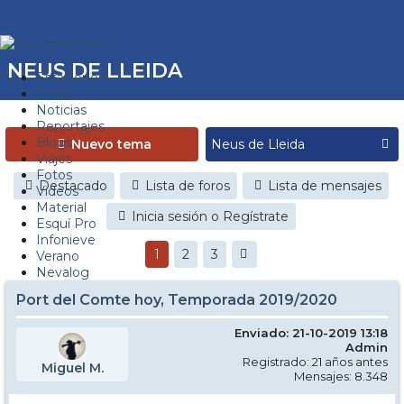
NEUS DE LLEIDA
Estaciones
Foros
Noticias
Reportajes
Blogs
Nuevo tema
Viajes
Fotos
Destacado
Lista de foros
Lista de mensajes
Videos
Material
Inicia sesión o Regístrate
Esquí Pro
Infonieve
1
2
3
Verano
Nevalog
Port del Comte hoy, Temporada 2019/2020
Enviado: 21-10-2019 13:18
Admin
Registrado: 21 años antes
Miguel M.
Mensajes: 8.348