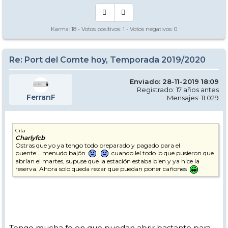
Karma:
18
- Votos positivos:
1
- Votos negativos:
0
Re: Port del Comte hoy, Temporada 2019/2020
Enviado: 28-11-2019 18:09
Registrado: 17 años antes
FerranF
Mensajes: 11.029
Cita
Charlyfcb
Ostras que yo ya tengo todo preparado y pagado para el
puente....menudo bajón
cuando leí todo lo que pusieron que
abrían el martes, supuse que la estación estaba bien y ya hice la
reserva. Ahora solo queda rezar que puedan poner cañones
Tengo mucha fe en que puedan abrir bastante para