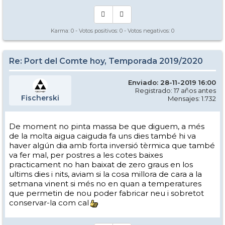
Karma:
0
- Votos positivos:
0
- Votos negativos:
0
Re: Port del Comte hoy, Temporada 2019/2020
Enviado: 28-11-2019 16:00
Registrado: 17 años antes
Fischerski
Mensajes: 1.732
De moment no pinta massa be que diguem, a més
de la molta aigua caiguda fa uns dies també hi va
haver algún dia amb forta inversió tèrmica que també
va fer mal, per postres a les cotes baixes
practicament no han baixat de zero graus en los
ultims dies i nits, aviam si la cosa millora de cara a la
setmana vinent si més no en quan a temperatures
que permetin de nou poder fabricar neu i sobretot
conservar-la com cal