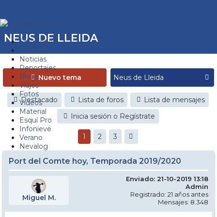
NEUS DE LLEIDA
Estaciones
Foros
Noticias
Reportajes
Blogs
Nuevo tema
Viajes
Fotos
Destacado
Lista de foros
Lista de mensajes
Videos
Material
Inicia sesión o Regístrate
Esquí Pro
Infonieve
1
2
3
Verano
Nevalog
Port del Comte hoy, Temporada 2019/2020
Enviado: 21-10-2019 13:18
Admin
Registrado: 21 años antes
Miguel M.
Mensajes: 8.348