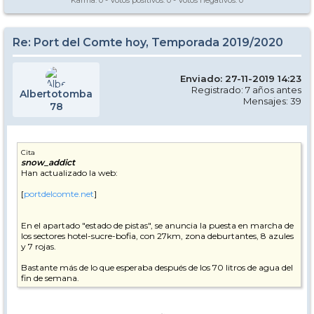
Karma:
0
- Votos positivos:
0
- Votos negativos:
0
Re: Port del Comte hoy, Temporada 2019/2020
Enviado: 27-11-2019 14:23
Registrado: 7 años antes
Albertotomba
Mensajes: 39
78
Cita
snow_addict
Han actualizado la web:
[
portdelcomte.net
]
En el apartado "estado de pistas", se anuncia la puesta en marcha de
los sectores hotel-sucre-bofia, con 27km, zona deburtantes, 8 azules
y 7 rojas.
Bastante más de lo que esperaba después de los 70 litros de agua del
fin de semana.