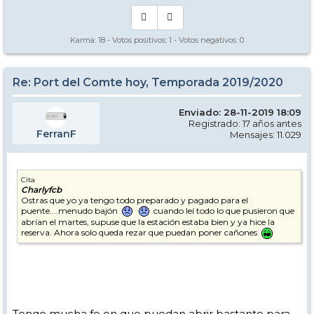
Karma:
18
- Votos positivos:
1
- Votos negativos:
0
Re: Port del Comte hoy, Temporada 2019/2020
Enviado: 28-11-2019 18:09
Registrado: 17 años antes
FerranF
Mensajes: 11.029
Cita
Charlyfcb
Ostras que yo ya tengo todo preparado y pagado para el
puente....menudo bajón
cuando leí todo lo que pusieron que
abrían el martes, supuse que la estación estaba bien y ya hice la
reserva. Ahora solo queda rezar que puedan poner cañones
Tengo mucha fe en que puedan abrir bastante para