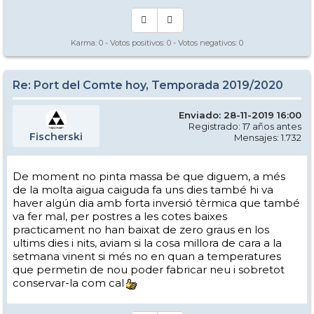
Karma:
0
- Votos positivos:
0
- Votos negativos:
0
Re: Port del Comte hoy, Temporada 2019/2020
Enviado: 28-11-2019 16:00
Registrado: 17 años antes
Fischerski
Mensajes: 1.732
De moment no pinta massa be que diguem, a més
de la molta aigua caiguda fa uns dies també hi va
haver algún dia amb forta inversió tèrmica que també
va fer mal, per postres a les cotes baixes
practicament no han baixat de zero graus en los
ultims dies i nits, aviam si la cosa millora de cara a la
setmana vinent si més no en quan a temperatures
que permetin de nou poder fabricar neu i sobretot
conservar-la com cal