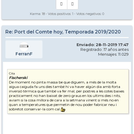
Karma:
18
- Votos positivos:
1
- Votos negativos:
0
Re: Port del Comte hoy, Temporada 2019/2020
Enviado: 28-11-2019 17:47
Registrado: 17 años antes
FerranF
Mensajes: 11.029
Cita
Fischerski
De moment no pinta massa be que diguem, a més de la molta
aigua caiguda fa uns dies també hi va haver algún dia amb forta
inversió tèrmica que també va fer mal, per postres a les cotes baixes
practicament no han baixat de zero graus en los ultims dies i nits,
aviam si la cosa millora de cara a la setmana vinent si més no en
quan a temperatures que permetin de nou poder fabricar neu i
sobretot conservar-la com cal