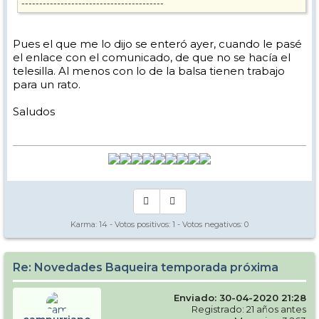
----------------------------------------
Menos mal que han contratado a tu conocido para la instalacion del
Teso.
Pues el que me lo dijo se enteró ayer, cuando le pasé
Mira el comunicado de Baqueira en la web.
el enlace con el comunicado, de que no se hacía el
Un poco de rigor, por favor¡¡¡¡¡¡¡
telesilla. Al menos con lo de la balsa tienen trabajo
para un rato.
Saludos
Karma:
14
- Votos positivos:
1
- Votos negativos:
0
Re: Novedades Baqueira temporada próxima
Enviado: 30-04-2020 21:28
Registrado: 21 años antes