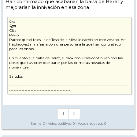
Han confirmado que acabarían la balsa de Beret y
mejorarían la innivación en esa zona
Cita
Jga
Cita
Pw-5
Parece que el telesilla de Teso de la Mina lo cambian este verano. He
hablado esta mañana con una persona a la que han contratado
para las obras.
En cuanto a la balsa de Beret, el próximo lunes continúan con las
obras que tuvieron que parar por las primeras nevadas de
noviembre.
Saludos
------------------------------------------------------------------------------
------------------------------------------------------------------------------
----------------------------------------
Menos mal que han contratado a tu conocido para la instalacion del
Teso.
Mira el comunicado de Baqueira en la web.
Un poco de rigor, por favor¡¡¡¡¡¡¡
Karma:
0
- Votos positivos:
0
- Votos negativos:
0