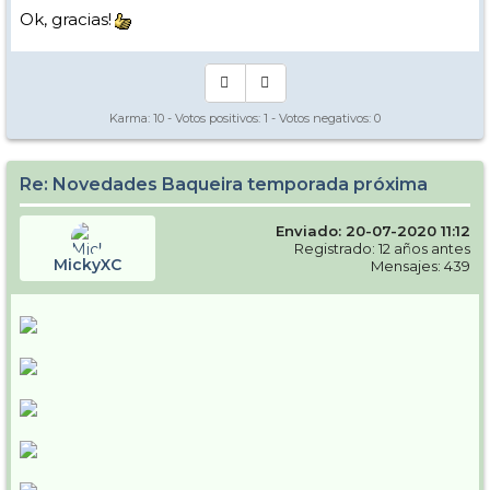
Ok, gracias!
Karma:
10
- Votos positivos:
1
- Votos negativos:
0
Re: Novedades Baqueira temporada próxima
Enviado: 20-07-2020 11:12
Registrado: 12 años antes
MickyXC
Mensajes: 439