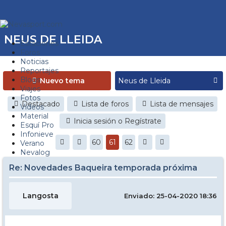
NEUS DE LLEIDA
Estaciones
Foros
Noticias
Reportajes
Blogs
Nuevo tema
Viajes
Fotos
Destacado
Lista de foros
Lista de mensajes
Videos
Material
Inicia sesión o Regístrate
Esquí Pro
Infonieve
60
61
62
Verano
Nevalog
Re: Novedades Baqueira temporada próxima
Langosta
Enviado: 25-04-2020 18:36