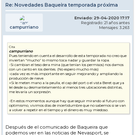
Re: Novedades Baqueira temporada próxima
Enviado: 29-04-2020 17:17
Registrado: 21 años antes
campurriano
Mensajes: 3.263
Cita
campurriano
Pues teniendo en cuenta el desarrollo de esta temporada no creo que
inviertan “mucho” lo mismo toca nadar y guardar la ropa.
-Si cambian el teso dera mina (que tenían los permisos) nos damos
con un canto en los dientes. (No espero mucho más)
-cada vez es más importante en seguir mejorando y ampliando la
producción de nieve.
+Si le meten mano a la peulla, el cap del port o el vista Beret que ya
leí desde su desmantelamiento al menos tres ubicaciones distintas,
me levaría un sorpresón.
-En estos momentos aunque hay que seguir mirando al futuro con
optimismo, vivimos días de incertidumbre que no sabemos si se van
a volver a repetir en el tiempo y el dinero es muy miedoso.
Después de el comunicado de Baqueira que
podemos ver en las noticias de Nevasport, se