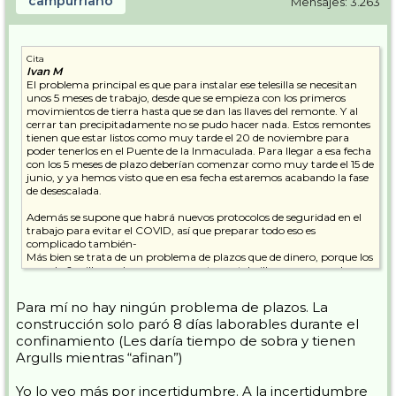
campurriano
Mensajes: 3.263
Cita
Ivan M
El problema principal es que para instalar ese telesilla se necesitan
unos 5 meses de trabajo, desde que se empieza con los primeros
movimientos de tierra hasta que se dan las llaves del remonte. Y al
cerrar tan precipitadamente no se pudo hacer nada. Estos remontes
tienen que estar listos como muy tarde el 20 de noviembre para
poder tenerlos en el Puente de la Inmaculada. Para llegar a esa fecha
con los 5 meses de plazo deberían comenzar como muy tarde el 15 de
junio, y ya hemos visto que en esa fecha estaremos acabando la fase
de desescalada.
Además se supone que habrá nuevos protocolos de seguridad en el
trabajo para evitar el COVID, así que preparar todo eso es
complicado también-
Más bien se trata de un problema de plazos que de dinero, porque los
mas de 6 millones de euros que cuesta ese telesilla no se sacan de una
temporada, sino en varias, entre ellas las malas.
Para mí no hay ningún problema de plazos. La
construcción solo paró 8 días laborables durante el
confinamiento (Les daría tiempo de sobra y tienen
Argulls mientras “afinan”)
Yo lo veo más por incertidumbre. A la incertidumbre