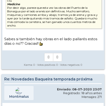
Cita
Medicine
Por decir algo, parece que esta vez las obras del Puerto de la
Bonaigua por el lado aranés son definitivas. Mucho semáforo,
máquinas y camiones arriba y abajo, tramos ya de arena y grava y
ayer por la tarde quitando más tramos de asfalto. Quedará mucho
más cómoda la carretera, se han ganado unos cuantos metros de
ancho.
Sabes si también hay obras en el lado pallarés estos
días o no?? Gracias!!
Karma:
0
- Votos positivos:
0
- Votos negativos:
0
Re: Novedades Baqueira temporada próxima
Enviado: 08-07-2020 23:07
Registrado: 18 años antes
Montmalus
Mensajes: 271