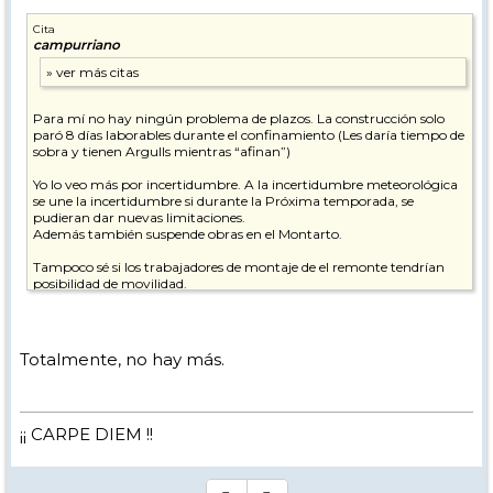
Cita
campurriano
Para mí no hay ningún problema de plazos. La construcción solo
paró 8 días laborables durante el confinamiento (Les daría tiempo de
sobra y tienen Argulls mientras “afinan”)
Yo lo veo más por incertidumbre. A la incertidumbre meteorológica
se une la incertidumbre si durante la Próxima temporada, se
pudieran dar nuevas limitaciones.
Además también suspende obras en el Montarto.
Tampoco sé si los trabajadores de montaje de el remonte tendrían
posibilidad de movilidad.
Dinero se supone que tienen, pero ante la incertidumbre, nadar y
guardar la ropa.
Totalmente, no hay más.
¡¡ CARPE DIEM !!