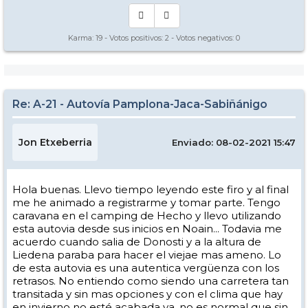
Karma:
19
- Votos positivos:
2
- Votos negativos:
0
Re: A-21 - Autovía Pamplona-Jaca-Sabiñánigo
Jon Etxeberria
Enviado: 08-02-2021 15:47
Hola buenas. Llevo tiempo leyendo este firo y al final
me he animado a registrarme y tomar parte. Tengo
caravana en el camping de Hecho y llevo utilizando
esta autovia desde sus inicios en Noain... Todavia me
acuerdo cuando salia de Donosti y a la altura de
Liedena paraba para hacer el viejae mas ameno. Lo
de esta autovia es una autentica vergüenza con los
retrasos. No entiendo como siendo una carretera tan
transitada y sin mas opciones y con el clima que hay
en invierno no esté acabada ya, no es normal que sin