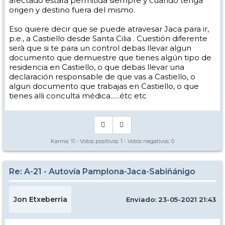
afectado estará permitida siempre y cuando tenga
origen y destino fuera del mismo.
Eso quiere decir que se puede atravesar Jaca para ir,
p.e., a Castiello desde Santa Cilia . Cuestión diferente
serà que si te para un control debas llevar algun
documento que demuestre que tienes algún tipo de
residencia en Castiello, o que debas llevar una
declaración responsable de que vas a Castiello, o
algun documento que trabajas en Castiello, o que
tienes alli conculta médica......étc etc
Karma:
11
- Votos positivos:
1
- Votos negativos:
0
Re: A-21 - Autovía Pamplona-Jaca-Sabiñánigo
Jon Etxeberria
Enviado: 23-05-2021 21:43