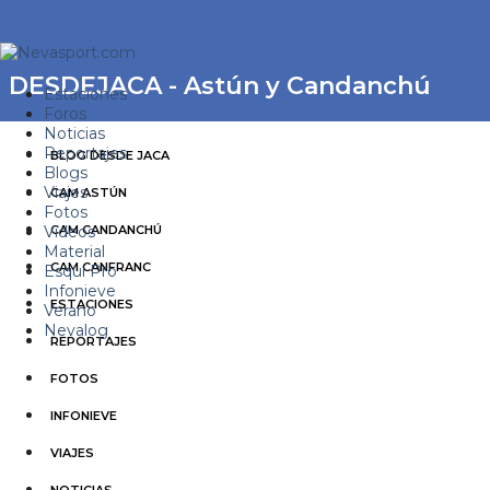
DESDEJACA - Astún y Candanchú
Estaciones
Foros
Noticias
Reportajes
BLOG DESDE JACA
Blogs
Viajes
CAM ASTÚN
Fotos
Videos
CAM CANDANCHÚ
Material
CAM CANFRANC
Esquí Pro
Infonieve
ESTACIONES
Verano
Nevalog
REPORTAJES
FOTOS
INFONIEVE
VIAJES