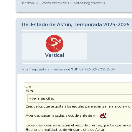
Karma:
0
- Votos positivos:
0
- Votos negativos:
0
Re: Estado de Astún, Temporada 2024-2025
Vertical
» En respuesta al mensaje de
Yuri
del 02-02-2025 15:54
Cita
Yuri
Eres de los que se quitan los esquíes para avanzar en la cola y u
Ayer casi sacan a ostias a dos delante de mi.
Eso si, casi lo sacan a ostias el resto de clientes, que los opera
Bueno, en realidad los de ninguna silla de Astún