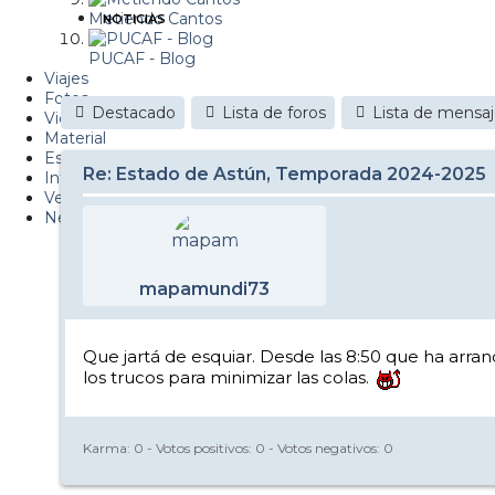
Metiendo Cantos
NOTICIAS
PUCAF - Blog
Viajes
Fotos
Destacado
Lista de foros
Lista de mensa
Videos
Material
Esquí Pro
Re: Estado de Astún, Temporada 2024-2025
Infonieve
Verano
Nevalog
mapamundi73
Que jartá de esquiar. Desde las 8:50 que ha arran
los trucos para minimizar las colas.
Karma:
0
- Votos positivos:
0
- Votos negativos:
0