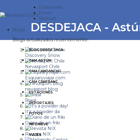
Estaciones
Foros
Noticias
DESDEJACA - Astú
Reportajes
Blogs
Blogs actualizados recientemente:
BLOG DESDE JACA
Discovery Snow
CAM ASTÚN
Nevasport Chile
CAM CANDANCHÚ
Esquiaryviajar.com
CAM CANFRANC
nevasport blog
ESTACIONES
Brasil
REPORTAJES
It's a powder da
FOTOS
Diario de un friki
INFONIEVE
Revista NIX
VIAJES