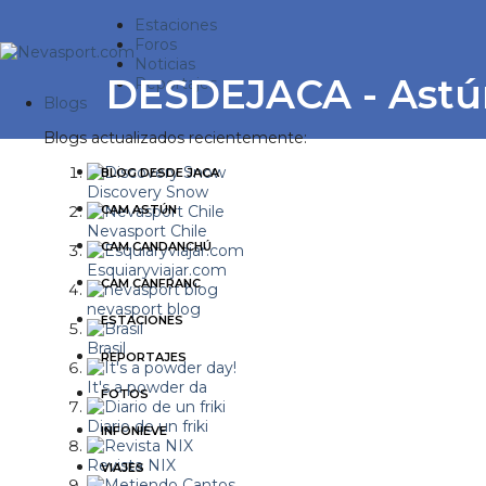
Estaciones
Foros
Noticias
DESDEJACA - Astú
Reportajes
Blogs
Blogs actualizados recientemente:
BLOG DESDE JACA
Discovery Snow
CAM ASTÚN
Nevasport Chile
CAM CANDANCHÚ
Esquiaryviajar.com
CAM CANFRANC
nevasport blog
ESTACIONES
Brasil
REPORTAJES
It's a powder da
FOTOS
Diario de un friki
INFONIEVE
Revista NIX
VIAJES