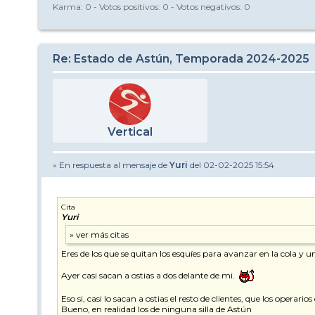
Karma:
0
- Votos positivos:
0
- Votos negativos:
0
Re: Estado de Astún, Temporada 2024-2025
Vertical
» En respuesta al mensaje de
Yuri
del 02-02-2025 15:54
Cita
Yuri
Eres de los que se quitan los esquíes para avanzar en la cola y u
Ayer casi sacan a ostias a dos delante de mi.
Eso si, casi lo sacan a ostias el resto de clientes, que los opera
Bueno, en realidad los de ninguna silla de Astún