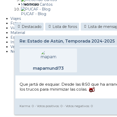
Metiendo Cantos
NOTICIAS
PUCAF - Blog
Viajes
Fotos
Destacado
Lista de foros
Lista de mensa
Videos
Material
Esquí Pro
Re: Estado de Astún, Temporada 2024-2025
Infonieve
Verano
Nevalog
mapamundi73
Que jartá de esquiar. Desde las 8:50 que ha arran
los trucos para minimizar las colas.
Karma:
0
- Votos positivos:
0
- Votos negativos:
0