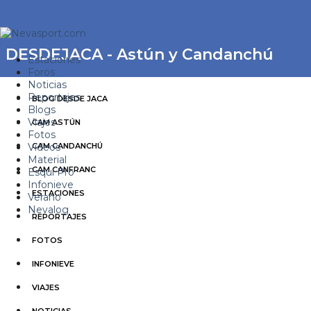
DESDEJACA - Astún y Candanchú
Estaciones
Foros
Noticias
Reportajes
BLOG DESDE JACA
Blogs
Viajes
CAM ASTÚN
Fotos
Videos
CAM CANDANCHÚ
Material
CAM CANFRANC
Esquí Pro
Infonieve
ESTACIONES
Verano
Nevalog
REPORTAJES
FOTOS
INFONIEVE
VIAJES