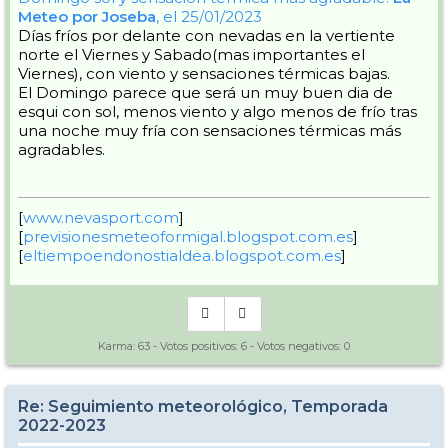
Meteo por Joseba
, el 25/01/2023
Días fríos por delante con nevadas en la vertiente
norte el Viernes y Sabado(mas importantes el
Viernes), con viento y sensaciones térmicas bajas.
El Domingo parece que será un muy buen dia de
esqui con sol, menos viento y algo menos de frío tras
una noche muy fría con sensaciones térmicas más
agradables.
[
www.nevasport.com
]
[
previsionesmeteoformigal.blogspot.com.es
]
[
eltiempoendonostialdea.blogspot.com.es
]
Karma:
63
- Votos positivos:
6
- Votos negativos:
0
Re: Seguimiento meteorológico, Temporada
2022-2023