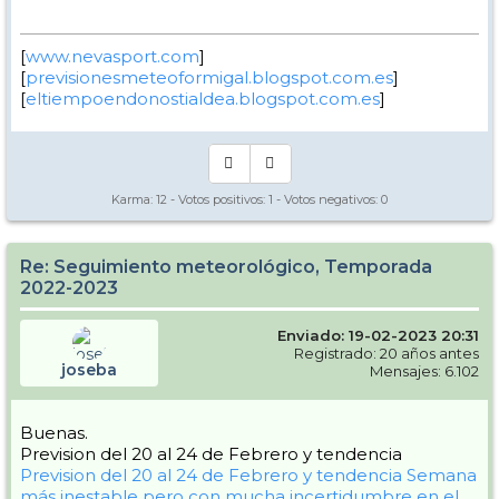
[
www.nevasport.com
]
[
previsionesmeteoformigal.blogspot.com.es
]
[
eltiempoendonostialdea.blogspot.com.es
]
Karma:
12
- Votos positivos:
1
- Votos negativos:
0
Re: Seguimiento meteorológico, Temporada
2022-2023
Enviado: 19-02-2023 20:31
Registrado: 20 años antes
joseba
Mensajes: 6.102
Buenas.
Prevision del 20 al 24 de Febrero y tendencia
Prevision del 20 al 24 de Febrero y tendencia
Semana
más inestable pero con mucha incertidumbre en el