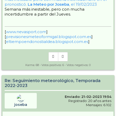
pronosticó.
La Meteo por Joseba
, el 19/02/2023
Semana más inestable, pero con mucha
incertidumbre a partir del Jueves.
[
www.nevasport.com
]
[
previsionesmeteoformigal.blogspot.com.es
]
[
eltiempoendonostialdea.blogspot.com.es
]
Karma:
68
- Votos positivos:
6
- Votos negativos:
0
Re: Seguimiento meteorológico, Temporada
2022-2023
Enviado: 21-02-2023 19:54
Registrado: 20 años antes
joseba
Mensajes: 6.102