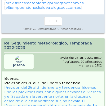
[
previsionesmeteoformigal.blogspot.com.es
]
[
eltiempoendonostialdea.blogspot.com.es
]
Karma:
43
- Votos positivos:
4
- Votos negativos:
0
Re: Seguimiento meteorológico, Temporada
2022-2023
Enviado: 25-01-2023 18:37
Registrado: 20 años antes
joseba
Mensajes: 6.102
Buenas.
Prevision del 26 al 31 de Enero y tendencia
Prevision del 26 al 31 de Enero y tendencia
Buenas.
Frío los proximos dias, con algunas nevadas el Viernes
y el Sabado en la vertiente norte. En la divisoria o
cerca de ella en la vertiente sur, no nevara. El
Domingo sol y sensación térmica más agradable.
La