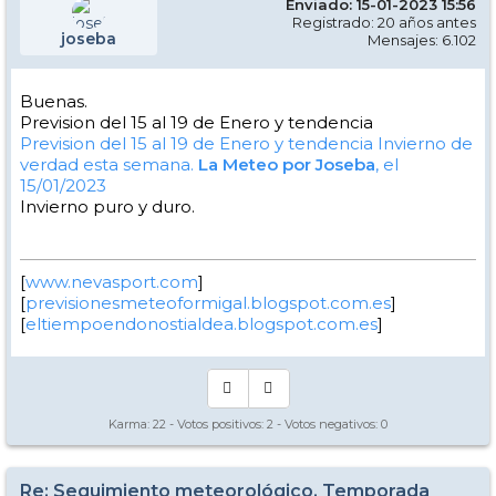
Enviado: 15-01-2023 15:56
Registrado: 20 años antes
joseba
Mensajes: 6.102
Buenas.
Prevision del 15 al 19 de Enero y tendencia
Prevision del 15 al 19 de Enero y tendencia
Invierno de
verdad esta semana.
La Meteo por Joseba
, el
15/01/2023
Invierno puro y duro.
[
www.nevasport.com
]
[
previsionesmeteoformigal.blogspot.com.es
]
[
eltiempoendonostialdea.blogspot.com.es
]
Karma:
22
- Votos positivos:
2
- Votos negativos:
0
Re: Seguimiento meteorológico, Temporada