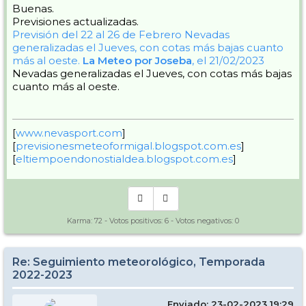
Buenas.
Previsiones actualizadas.
Previsión del 22 al 26 de Febrero
Nevadas
generalizadas el Jueves, con cotas más bajas cuanto
más al oeste.
La Meteo por Joseba
, el 21/02/2023
Nevadas generalizadas el Jueves, con cotas más bajas
cuanto más al oeste.
[
www.nevasport.com
]
[
previsionesmeteoformigal.blogspot.com.es
]
[
eltiempoendonostialdea.blogspot.com.es
]
Karma:
72
- Votos positivos:
6
- Votos negativos:
0
Re: Seguimiento meteorológico, Temporada
2022-2023
Enviado: 23-02-2023 19:29