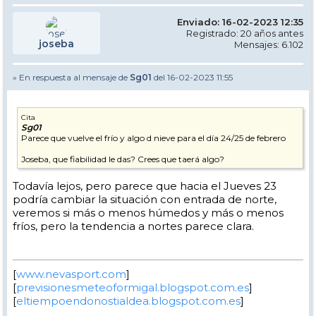
Enviado: 16-02-2023 12:35
Registrado: 20 años antes
joseba
Mensajes: 6.102
» En respuesta al mensaje de
Sg01
del 16-02-2023 11:55
Cita
Sg01
Parece que vuelve el frío y algo d nieve para el día 24/25 de febrero
Joseba, que fiabilidad le das? Crees que taerá algo?
Todavía lejos, pero parece que hacia el Jueves 23
podría cambiar la situación con entrada de norte,
veremos si más o menos húmedos y más o menos
fríos, pero la tendencia a nortes parece clara.
[
www.nevasport.com
]
[
previsionesmeteoformigal.blogspot.com.es
]
[
eltiempoendonostialdea.blogspot.com.es
]