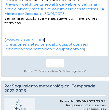
Prevision del 31 de Enero al 5 de Febrero
Semana
anticiclónica y más suave con inversiones térmicas.
La
Meteo por Joseba
, el 30/01/2023
Semana anticiclónica y más suave con inversiones
térmicas.
[
www.nevasport.com
]
[
previsionesmeteoformigal.blogspot.com.es
]
[
eltiempoendonostialdea.blogspot.com.es
]
Karma:
52
- Votos positivos:
5
- Votos negativos:
0
Re: Seguimiento meteorológico, Temporada
2022-2023
Enviado: 30-01-2023 22:29
Registrado: 21 años antes
Physio
Mensajes: 995