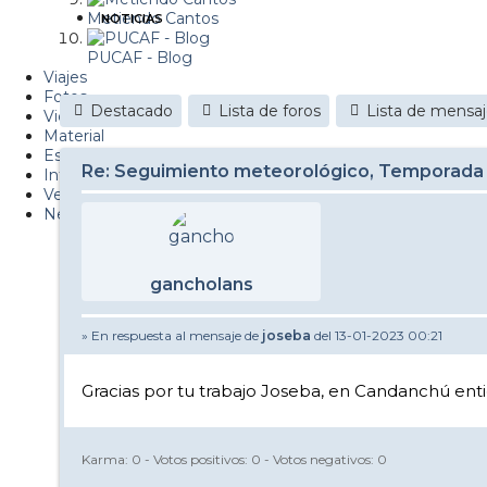
Metiendo Cantos
NOTICIAS
PUCAF - Blog
Viajes
Fotos
Destacado
Lista de foros
Lista de mensa
Videos
Material
Esquí Pro
Re: Seguimiento meteorológico, Temporada
Infonieve
Verano
Nevalog
gancholans
» En respuesta al mensaje de
joseba
del 13-01-2023 00:21
Gracias por tu trabajo Joseba, en Candanchú en
Karma:
0
- Votos positivos:
0
- Votos negativos:
0