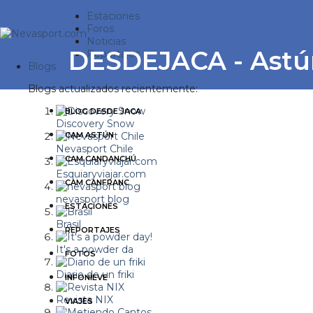
Estaciones
Foros
Noticias
DESDEJACA - Astú
Reportajes
Blogs
Blogs actualizados recientemente:
BLOG DESDE JACA
Discovery Snow
CAM ASTÚN
Nevasport Chile
CAM CANDANCHÚ
Esquiaryviajar.com
CAM CANFRANC
nevasport blog
ESTACIONES
Brasil
REPORTAJES
It's a powder da
FOTOS
Diario de un friki
INFONIEVE
Revista NIX
VIAJES