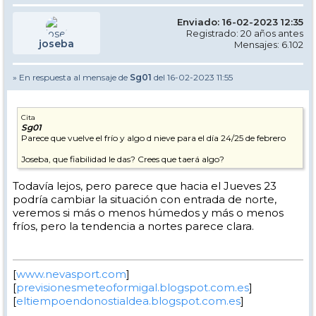
Enviado: 16-02-2023 12:35
Registrado: 20 años antes
joseba
Mensajes: 6.102
» En respuesta al mensaje de
Sg01
del 16-02-2023 11:55
Cita
Sg01
Parece que vuelve el frío y algo d nieve para el día 24/25 de febrero
Joseba, que fiabilidad le das? Crees que taerá algo?
Todavía lejos, pero parece que hacia el Jueves 23
podría cambiar la situación con entrada de norte,
veremos si más o menos húmedos y más o menos
fríos, pero la tendencia a nortes parece clara.
[
www.nevasport.com
]
[
previsionesmeteoformigal.blogspot.com.es
]
[
eltiempoendonostialdea.blogspot.com.es
]