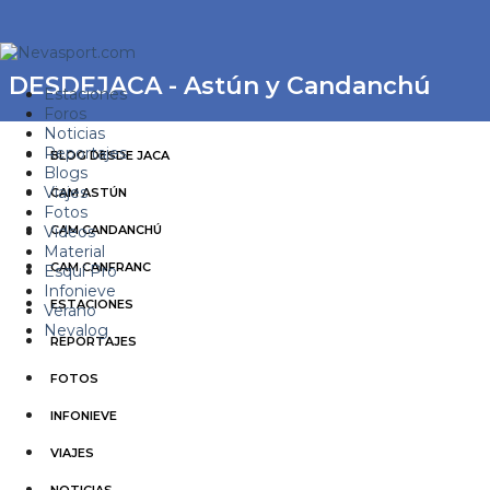
DESDEJACA - Astún y Candanchú
Estaciones
Foros
Noticias
Reportajes
BLOG DESDE JACA
Blogs
Viajes
CAM ASTÚN
Fotos
Videos
CAM CANDANCHÚ
Material
CAM CANFRANC
Esquí Pro
Infonieve
ESTACIONES
Verano
Nevalog
REPORTAJES
FOTOS
INFONIEVE
VIAJES