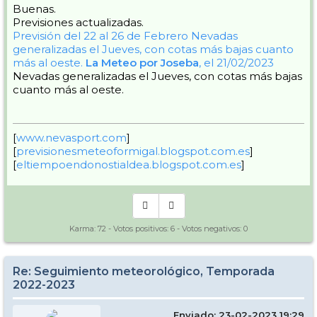
Buenas.
Previsiones actualizadas.
Previsión del 22 al 26 de Febrero
Nevadas
generalizadas el Jueves, con cotas más bajas cuanto
más al oeste.
La Meteo por Joseba
, el 21/02/2023
Nevadas generalizadas el Jueves, con cotas más bajas
cuanto más al oeste.
[
www.nevasport.com
]
[
previsionesmeteoformigal.blogspot.com.es
]
[
eltiempoendonostialdea.blogspot.com.es
]
Karma:
72
- Votos positivos:
6
- Votos negativos:
0
Re: Seguimiento meteorológico, Temporada
2022-2023
Enviado: 23-02-2023 19:29