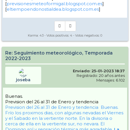
[
previsionesmeteoformigal.blogspot.com.es
]
[
eltiempoendonostialdea.blogspot.com.es
]
Karma:
43
- Votos positivos:
4
- Votos negativos:
0
Re: Seguimiento meteorológico, Temporada
2022-2023
Enviado: 25-01-2023 18:37
Registrado: 20 años antes
joseba
Mensajes: 6.102
Buenas.
Prevision del 26 al 31 de Enero y tendencia
Prevision del 26 al 31 de Enero y tendencia
Buenas.
Frío los proximos dias, con algunas nevadas el Viernes
y el Sabado en la vertiente norte. En la divisoria o
cerca de ella en la vertiente sur, no nevara. El
Domingo sol y sensación térmica más agradable.
La