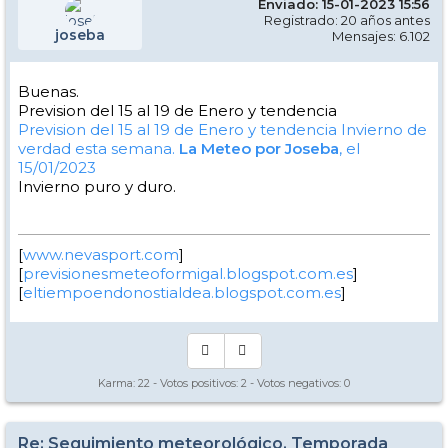
Enviado: 15-01-2023 15:56
Registrado: 20 años antes
joseba
Mensajes: 6.102
Buenas.
Prevision del 15 al 19 de Enero y tendencia
Prevision del 15 al 19 de Enero y tendencia
Invierno de
verdad esta semana.
La Meteo por Joseba
, el
15/01/2023
Invierno puro y duro.
[
www.nevasport.com
]
[
previsionesmeteoformigal.blogspot.com.es
]
[
eltiempoendonostialdea.blogspot.com.es
]
Karma:
22
- Votos positivos:
2
- Votos negativos:
0
Re: Seguimiento meteorológico, Temporada