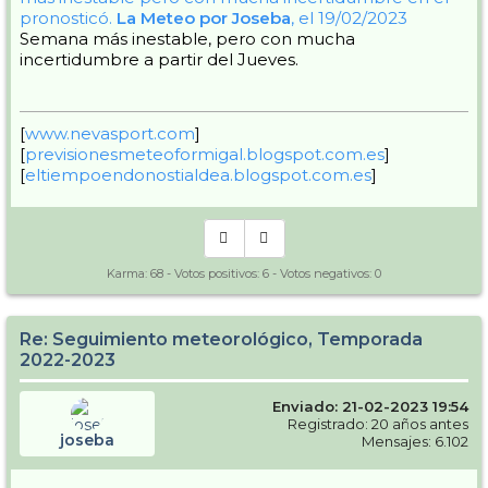
pronosticó.
La Meteo por Joseba
, el 19/02/2023
Semana más inestable, pero con mucha
incertidumbre a partir del Jueves.
[
www.nevasport.com
]
[
previsionesmeteoformigal.blogspot.com.es
]
[
eltiempoendonostialdea.blogspot.com.es
]
Karma:
68
- Votos positivos:
6
- Votos negativos:
0
Re: Seguimiento meteorológico, Temporada
2022-2023
Enviado: 21-02-2023 19:54
Registrado: 20 años antes
joseba
Mensajes: 6.102