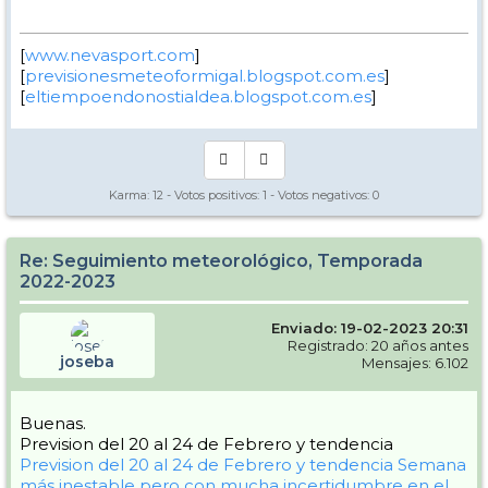
[
www.nevasport.com
]
[
previsionesmeteoformigal.blogspot.com.es
]
[
eltiempoendonostialdea.blogspot.com.es
]
Karma:
12
- Votos positivos:
1
- Votos negativos:
0
Re: Seguimiento meteorológico, Temporada
2022-2023
Enviado: 19-02-2023 20:31
Registrado: 20 años antes
joseba
Mensajes: 6.102
Buenas.
Prevision del 20 al 24 de Febrero y tendencia
Prevision del 20 al 24 de Febrero y tendencia
Semana
más inestable pero con mucha incertidumbre en el