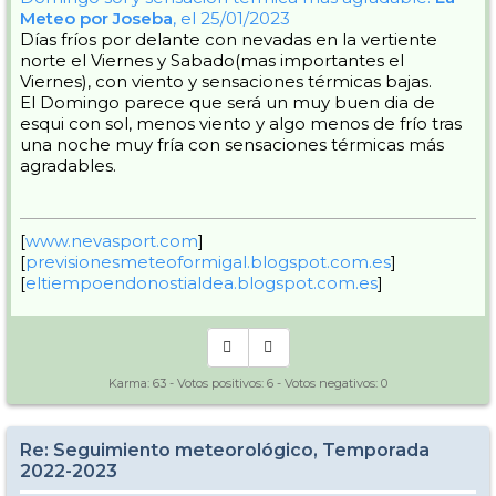
Meteo por Joseba
, el 25/01/2023
Días fríos por delante con nevadas en la vertiente
norte el Viernes y Sabado(mas importantes el
Viernes), con viento y sensaciones térmicas bajas.
El Domingo parece que será un muy buen dia de
esqui con sol, menos viento y algo menos de frío tras
una noche muy fría con sensaciones térmicas más
agradables.
[
www.nevasport.com
]
[
previsionesmeteoformigal.blogspot.com.es
]
[
eltiempoendonostialdea.blogspot.com.es
]
Karma:
63
- Votos positivos:
6
- Votos negativos:
0
Re: Seguimiento meteorológico, Temporada
2022-2023