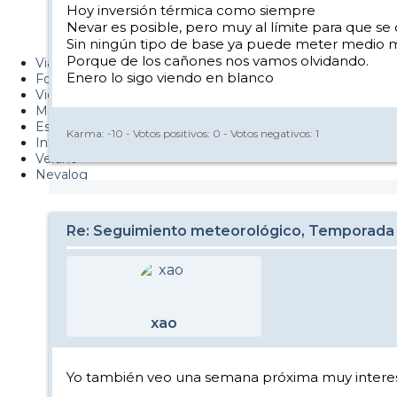
Hoy inversión térmica como siempre
PUCAF - Blog
Nevar es posible, pero muy al límite para que se 
Sin ningún tipo de base ya puede meter medio
Esquiaryviajar.com
Porque de los cañones nos vamos olvidando.
Viajes
Enero lo sigo viendo en blanco
Fotos
Videos
Material
Esquí Pro
Karma:
-10
- Votos positivos:
0
- Votos negativos:
1
Infonieve
Verano
Nevalog
Re: Seguimiento meteorológico, Temporada
xao
Yo también veo una semana próxima muy interesan