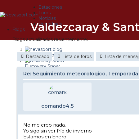
Estaciones
Foros
Noticias
Valdezcaray & Sant
Reportajes
Blogs
Blogs actualizados recientemente:
nevasport blog
Destacado
Lista de foros
Lista de mensa
Discovery Snow
Re: Seguimiento meteorológico, Temporada
Brasil
It's a powder da
Diario de un friki
comando4.5
Nevasport Chile
Revista NIX
No me creo nada.
Yo sigo sin ver frío de invierno
Metiendo Cantos
Estamos en Enero