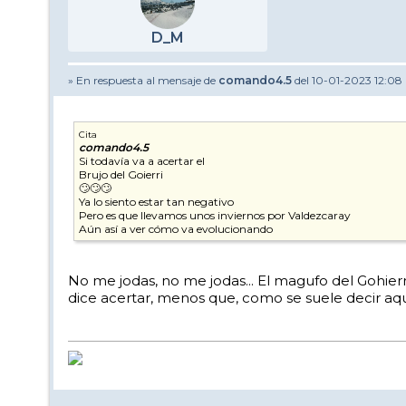
D_M
» En respuesta al mensaje de
comando4.5
del 10-01-2023 12:08
Cita
comando4.5
Si todavía va a acertar el
Brujo del Goierri
🙄🙄🙄
Ya lo siento estar tan negativo
Pero es que llevamos unos inviernos por Valdezcaray
Aún así a ver cómo va evolucionando
No me jodas, no me jodas... El magufo del Gohierri
dice acertar, menos que, como se suele decir aqu