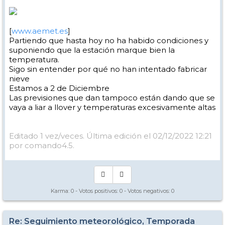
[
www.aemet.es
]
Partiendo que hasta hoy no ha habido condiciones y
suponiendo que la estación marque bien la
temperatura.
Sigo sin entender por qué no han intentado fabricar
nieve
Estamos a 2 de Diciembre
Las previsiones que dan tampoco están dando que se
vaya a liar a llover y temperaturas excesivamente altas
Editado 1 vez/veces. Última edición el 02/12/2022 12:21
por comando4.5.
Karma:
0
- Votos positivos:
0
- Votos negativos:
0
Re: Seguimiento meteorológico, Temporada