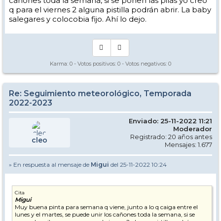
cañones toda la semana, si se ponen las pilas yo creo
q para el viernes 2 alguna pistilla podrán abrir. La baby
salegares y colocobia fijo. Ahí lo dejo.
Karma:
0
- Votos positivos:
0
- Votos negativos:
0
Re: Seguimiento meteorológico, Temporada
2022-2023
Enviado: 25-11-2022 11:21
Moderador
Registrado: 20 años antes
cleo
Mensajes: 1.677
» En respuesta al mensaje de
Migui
del 25-11-2022 10:24
Cita
Migui
Muy buena pinta para semana q viene, junto a lo q caiga entre el
lunes y el martes, se puede unir los cañones toda la semana, si se