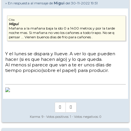
» En respuesta al mensaje de
Migui
del 30-11-2022 19:51
Cita
Migui
Mañana a la mañana baja la ido 0 a 1400 metros y por la tarde
noche mas. Si mañana no veo los cañones a todo trapo. No se q
pensar ... Vienen buenos días de frío para cañones .
Y el lunes se dispara y llueve. A ver lo que pueden
hacer (si es que hacen algo) y lo que queda.
Al menos sí parece que van a te er unos días de
tiempo propicio(sobre el papel) para producir.
Karma:
9
- Votos positivos:
1
- Votos negativos:
0