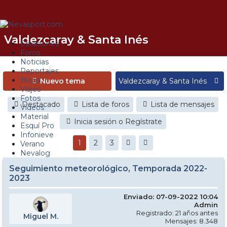
Valdezcaray & Santa Inés
Estaciones
Foros
Noticias
Reportajes
Blogs
Nuevo tema
Viajes
Fotos
Destacado
Lista de foros
Lista de mensajes
Videos
Material
Inicia sesión o Regístrate
Esquí Pro
Infonieve
1
2
3
Verano
Nevalog
Seguimiento meteorológico, Temporada 2022-
2023
Enviado: 07-09-2022 10:04
Admin
Registrado: 21 años antes
Miguel M.
Mensajes: 8.348