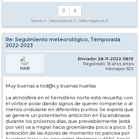
Karma:
0
- Votos positivos:
0
- Votos negativos:
0
Re: Seguimiento meteorológico, Temporada
2022-2023
Enviado: 28-11-2022 08:19
Registrado: 16 años antes
HAR
Mensajes: 623
Muy buenas a tod@s y buenas huellas
La atmósfera en el hemisferio norte está revuelta, con
el vórtice polar dando signos de querer romperse o al
menos ondularse en diferentes puntos. Se espera que
se genere un potentísimo anticiclón en Escandinavia
durante los próximos días, que previsiblemente (está
por ver) va a migrar hacia groenlandia poco a poco. El
anticiclón de las Azores de momento no pancea por
nuestros lares y se encuentra dinámico y débil, por lo