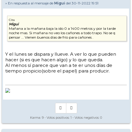
» En respuesta al mensaje de
Migui
del 30-11-2022 19:51
Cita
Migui
Mañana a la mañana baja la ido 0 a 1400 metros y por la tarde
noche mas. Si mañana no veo los cañones a todo trapo. No se q
pensar ... Vienen buenos días de frío para cañones .
Y el lunes se dispara y llueve. A ver lo que pueden
hacer (si es que hacen algo) y lo que queda.
Al menos sí parece que van a te er unos días de
tiempo propicio(sobre el papel) para producir.
Karma:
9
- Votos positivos:
1
- Votos negativos:
0