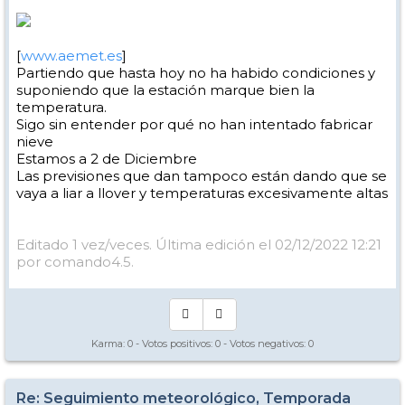
[
www.aemet.es
]
Partiendo que hasta hoy no ha habido condiciones y
suponiendo que la estación marque bien la
temperatura.
Sigo sin entender por qué no han intentado fabricar
nieve
Estamos a 2 de Diciembre
Las previsiones que dan tampoco están dando que se
vaya a liar a llover y temperaturas excesivamente altas
Editado 1 vez/veces. Última edición el 02/12/2022 12:21
por comando4.5.
Karma:
0
- Votos positivos:
0
- Votos negativos:
0
Re: Seguimiento meteorológico, Temporada