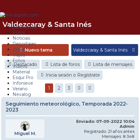
Valdezcaray & Santa Inés
Estaciones
Foros
Noticias
Reportajes
Blogs
Nuevo tema
Viajes
Fotos
Destacado
Lista de foros
Lista de mensajes
Videos
Material
Inicia sesión o Regístrate
Esquí Pro
Infonieve
1
2
3
Verano
Nevalog
Seguimiento meteorológico, Temporada 2022-
2023
Enviado: 07-09-2022 10:04
Admin
Registrado: 21 años antes
Miguel M.
Mensajes: 8.348