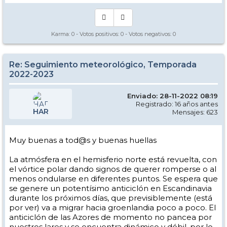
Karma:
0
- Votos positivos:
0
- Votos negativos:
0
Re: Seguimiento meteorológico, Temporada
2022-2023
Enviado: 28-11-2022 08:19
Registrado: 16 años antes
HAR
Mensajes: 623
Muy buenas a tod@s y buenas huellas
La atmósfera en el hemisferio norte está revuelta, con
el vórtice polar dando signos de querer romperse o al
menos ondularse en diferentes puntos. Se espera que
se genere un potentísimo anticiclón en Escandinavia
durante los próximos días, que previsiblemente (está
por ver) va a migrar hacia groenlandia poco a poco. El
anticiclón de las Azores de momento no pancea por
nuestros lares y se encuentra dinámico y débil, por lo