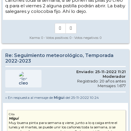
cañones toda la semana, si se ponen las pilas yo creo
q para el viernes 2 alguna pistilla podrán abrir. La baby
salegares y colocobia fijo. Ahí lo dejo.
Karma:
0
- Votos positivos:
0
- Votos negativos:
0
Re: Seguimiento meteorológico, Temporada
2022-2023
Enviado: 25-11-2022 11:21
Moderador
Registrado: 20 años antes
cleo
Mensajes: 1.677
» En respuesta al mensaje de
Migui
del 25-11-2022 10:24
Cita
Migui
Muy buena pinta para semana q viene, junto a lo q caiga entre el
lunes y el martes, se puede unir los cañones toda la semana, si se