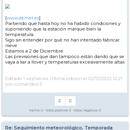
[
www.aemet.es
]
Partiendo que hasta hoy no ha habido condiciones y
suponiendo que la estación marque bien la
temperatura.
Sigo sin entender por qué no han intentado fabricar
nieve
Estamos a 2 de Diciembre
Las previsiones que dan tampoco están dando que se
vaya a liar a llover y temperaturas excesivamente altas
Editado 1 vez/veces. Última edición el 02/12/2022 12:21
por comando4.5.
Karma:
0
- Votos positivos:
0
- Votos negativos:
0
Re: Seguimiento meteorológico, Temporada