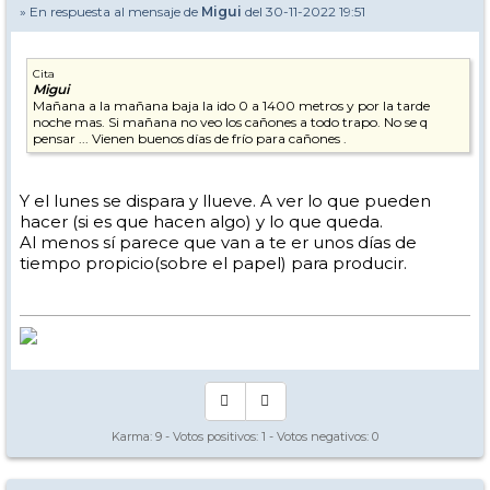
» En respuesta al mensaje de
Migui
del 30-11-2022 19:51
Cita
Migui
Mañana a la mañana baja la ido 0 a 1400 metros y por la tarde
noche mas. Si mañana no veo los cañones a todo trapo. No se q
pensar ... Vienen buenos días de frío para cañones .
Y el lunes se dispara y llueve. A ver lo que pueden
hacer (si es que hacen algo) y lo que queda.
Al menos sí parece que van a te er unos días de
tiempo propicio(sobre el papel) para producir.
Karma:
9
- Votos positivos:
1
- Votos negativos:
0