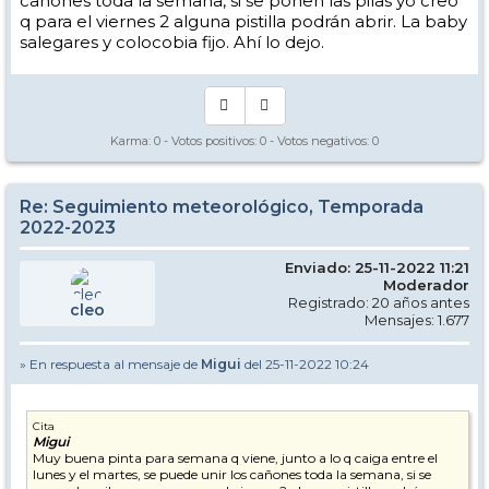
cañones toda la semana, si se ponen las pilas yo creo
q para el viernes 2 alguna pistilla podrán abrir. La baby
salegares y colocobia fijo. Ahí lo dejo.
Karma:
0
- Votos positivos:
0
- Votos negativos:
0
Re: Seguimiento meteorológico, Temporada
2022-2023
Enviado: 25-11-2022 11:21
Moderador
Registrado: 20 años antes
cleo
Mensajes: 1.677
» En respuesta al mensaje de
Migui
del 25-11-2022 10:24
Cita
Migui
Muy buena pinta para semana q viene, junto a lo q caiga entre el
lunes y el martes, se puede unir los cañones toda la semana, si se