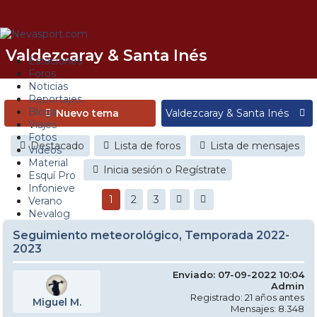
Valdezcaray & Santa Inés
Estaciones
Foros
Noticias
Reportajes
Blogs
Nuevo tema
Viajes
Fotos
Destacado
Lista de foros
Lista de mensajes
Videos
Material
Inicia sesión o Regístrate
Esquí Pro
Infonieve
1
2
3
Verano
Nevalog
Seguimiento meteorológico, Temporada 2022-
2023
Enviado: 07-09-2022 10:04
Admin
Registrado: 21 años antes
Miguel M.
Mensajes: 8.348