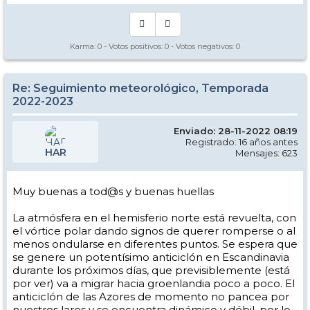
Karma:
0
- Votos positivos:
0
- Votos negativos:
0
Re: Seguimiento meteorológico, Temporada
2022-2023
Enviado: 28-11-2022 08:19
Registrado: 16 años antes
HAR
Mensajes: 623
Muy buenas a tod@s y buenas huellas
La atmósfera en el hemisferio norte está revuelta, con
el vórtice polar dando signos de querer romperse o al
menos ondularse en diferentes puntos. Se espera que
se genere un potentísimo anticiclón en Escandinavia
durante los próximos días, que previsiblemente (está
por ver) va a migrar hacia groenlandia poco a poco. El
anticiclón de las Azores de momento no pancea por
nuestros lares y se encuentra dinámico y débil, por lo