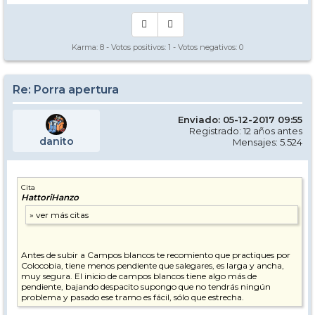
Karma:
8
- Votos positivos:
1
- Votos negativos:
0
Re: Porra apertura
Enviado: 05-12-2017 09:55
Registrado: 12 años antes
danito
Mensajes: 5.524
Cita
HattoriHanzo
Antes de subir a Campos blancos te recomiento que practiques por
Colocobia, tiene menos pendiente que salegares, es larga y ancha,
muy segura. El inicio de campos blancos tiene algo más de
pendiente, bajando despacito supongo que no tendrás ningún
problema y pasado ese tramo es fácil, sólo que estrecha.