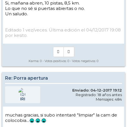
Si, mañana abren, 10 pistas, 8,5 km.
Lo que no sé si puertas abiertas o no.
Un saludo.
Editado 1 vez/veces. Última edición el 04/12/2017 19:08
por kesito.
Karma:
0
- Votos positivos:
0
- Votos negativos:
0
Re: Porra apertura
Enviado: 04-12-2017 19:12
Registrado: 18 años antes
IRI
Mensajes: 484
muchas gracias, si subo intentaré "limpiar" la cam de
colocobia...