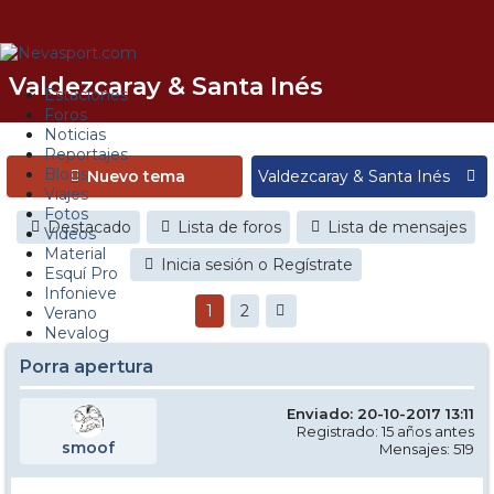
Valdezcaray & Santa Inés
Estaciones
Foros
Noticias
Reportajes
Blogs
Nuevo tema
Viajes
Fotos
Destacado
Lista de foros
Lista de mensajes
Videos
Material
Inicia sesión o Regístrate
Esquí Pro
Infonieve
1
2
Verano
Nevalog
Porra apertura
Enviado: 20-10-2017 13:11
Registrado: 15 años antes
smoof
Mensajes: 519