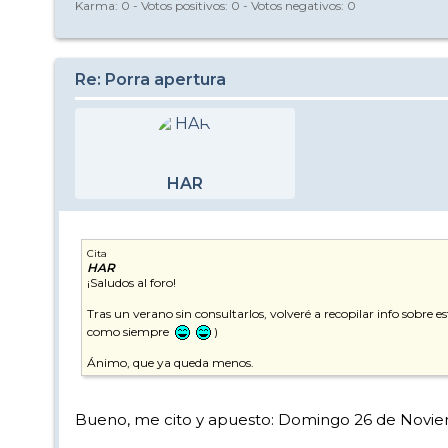
Karma:
0
- Votos positivos:
0
- Votos negativos:
0
Re: Porra apertura
HAR
Cita
HAR
¡Saludos al foro!
Tras un verano sin consultarlos, volveré a recopilar info sobre 
como siempre
)
Ánimo, que ya queda menos.
Bueno, me cito y apuesto: Domingo 26 de Novie