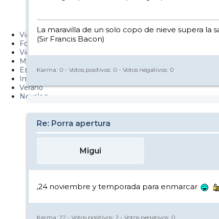
Metiendo Cantos
PUCAF - Blog
La maravilla de un solo copo de nieve supera la s
Viajes
(Sir Francis Bacon)
Fotos
Videos
Material
Esquí Pro
Karma:
0
- Votos positivos:
0
- Votos negativos:
0
Infonieve
Verano
Nevalog
Re: Porra apertura
Migui
,24 noviembre y temporada para enmarcar
Karma:
22
- Votos positivos:
2
- Votos negativos:
0