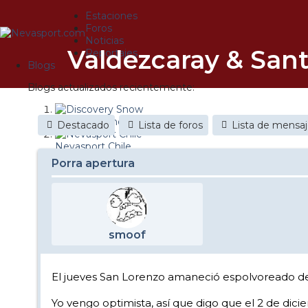
Estaciones
Foros
Noticias
Valdezcaray & Sant
Reportajes
Blogs
Blogs actualizados recientemente:
Discovery Snow
Destacado
Lista de foros
Lista de mensa
Nevasport Chile
Porra apertura
Esquiaryviajar.com
nevasport blog
Brasil
smoof
It's a powder da
Diario de un friki
El jueves San Lorenzo amaneció espolvoreado de bl
Revista NIX
Yo vengo optimista, así que digo que el 2 de dic