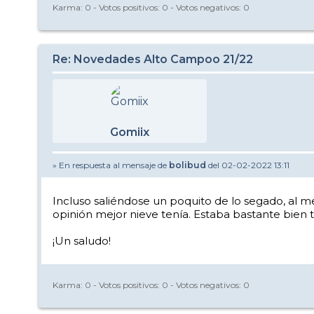
Karma:
0
- Votos positivos:
0
- Votos negativos:
0
Re: Novedades Alto Campoo 21/22
Gomiix
» En respuesta al mensaje de
bolibud
del 02-02-2022 13:11
Incluso saliéndose un poquito de lo segado, al me
opinión mejor nieve tenía. Estaba bastante bien
¡Un saludo!
Karma:
0
- Votos positivos:
0
- Votos negativos:
0