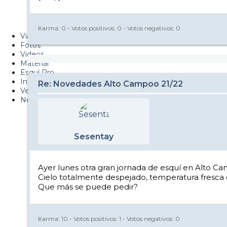
Metiendo Cantos
PUCAF - Blog
Karma:
0
- Votos positivos:
0
- Votos negativos:
0
Viajes
Fotos
Videos
Material
Esquí Pro
Infonieve
Re: Novedades Alto Campoo 21/22
Verano
Nevalog
Sesentay
Ayer lunes otra gran jornada de esquí en Alto C
Cielo totalmente despejado, temperatura fresca 
Que más se puede pedir?
Karma:
10
- Votos positivos:
1
- Votos negativos:
0