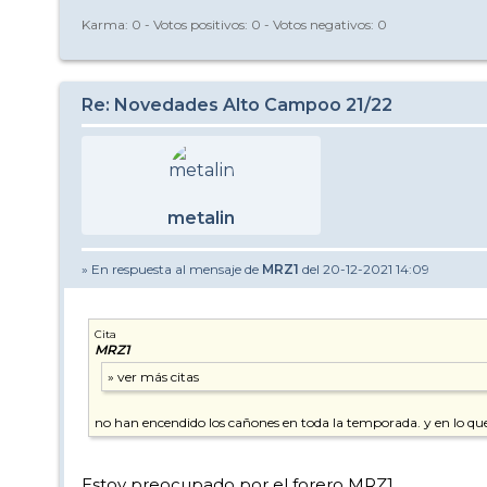
Karma:
0
- Votos positivos:
0
- Votos negativos:
0
Re: Novedades Alto Campoo 21/22
metalin
» En respuesta al mensaje de
MRZ1
del 20-12-2021 14:09
Cita
MRZ1
no han encendido los cañones en toda la temporada. y en lo qu
Estoy preocupado por el forero MRZ1.