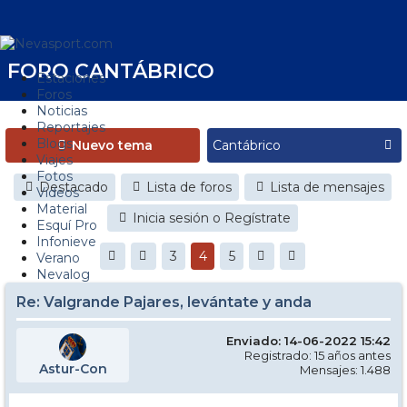
FORO CANTÁBRICO
Estaciones
Foros
Noticias
Reportajes
Blogs
Nuevo tema
Viajes
Fotos
Destacado
Lista de foros
Lista de mensajes
Videos
Material
Inicia sesión o Regístrate
Esquí Pro
Infonieve
3
4
5
Verano
Nevalog
Re: Valgrande Pajares, levántate y anda
Enviado: 14-06-2022 15:42
Registrado: 15 años antes
Astur-Con
Mensajes: 1.488