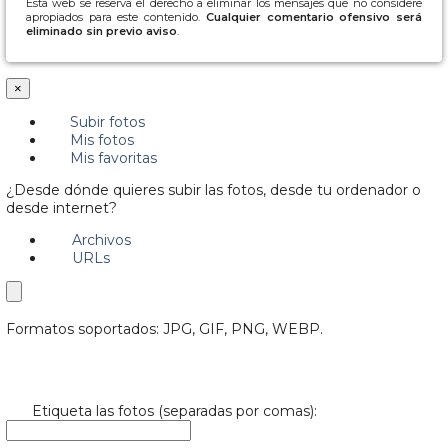
Esta web se reserva el derecho a eliminar los mensajes que no considere
apropiados para este contenido.
Cualquier comentario ofensivo será
eliminado sin previo aviso
.
×
Subir fotos
Mis fotos
Mis favoritas
¿Desde dónde quieres subir las fotos, desde tu ordenador o
desde internet?
Archivos
URLs
Formatos soportados: JPG, GIF, PNG, WEBP.
Etiqueta las fotos (separadas por comas):