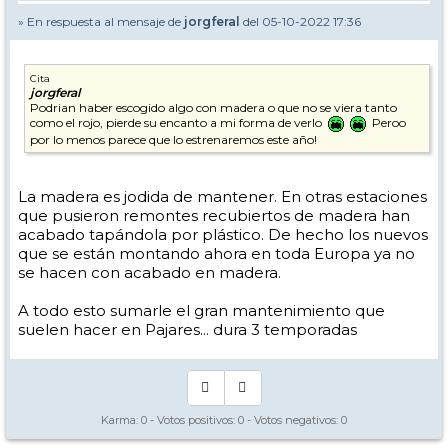
» En respuesta al mensaje de
jorgferal
del 05-10-2022 17:36
Cita
jorgferal
Podrian haber escogido algo con madera o que no se viera tanto
como el rojo, pierde su encanto a mi forma de verlo
Peroo
por lo menos parece que lo estrenaremos este año!
La madera es jodida de mantener. En otras estaciones
que pusieron remontes recubiertos de madera han
acabado tapándola por plástico. De hecho los nuevos
que se están montando ahora en toda Europa ya no
se hacen con acabado en madera.
A todo esto sumarle el gran mantenimiento que
suelen hacer en Pajares... dura 3 temporadas
Karma:
0
- Votos positivos:
0
- Votos negativos:
0