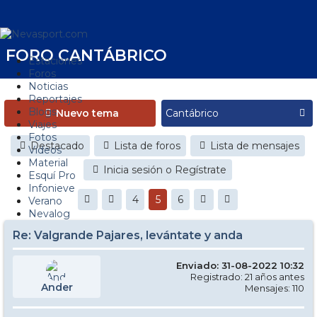
FORO CANTÁBRICO
Estaciones
Foros
Noticias
Reportajes
Blogs
Nuevo tema
Viajes
Fotos
Destacado
Lista de foros
Lista de mensajes
Videos
Material
Inicia sesión o Regístrate
Esquí Pro
Infonieve
4
5
6
Verano
Nevalog
Re: Valgrande Pajares, levántate y anda
Enviado: 31-08-2022 10:32
Registrado: 21 años antes
Ander
Mensajes: 110