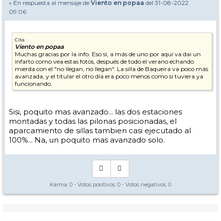
» En respuesta al mensaje de
Viento en popaa
del 31-08-2022
09:06
Cita
Viento en popaa
Muchas gracias por la info. Eso si, a más de uno por aquí va dai un
infarto como vea estas fotos, después de todo el verano echando
mierda con el "no llegan, no llegan". La silla de Baqueira va poco más
avanzada, y el titular el otro día era poco menos como si tuviera ya
funcionando.
Sisi, poquito mas avanzado... las dos estaciones
montadas y todas las pilonas posicionadas, el
aparcamiento de sillas tambien casi ejecutado al
100%... Na, un poquito mas avanzado solo.
Karma:
0
- Votos positivos:
0
- Votos negativos:
0