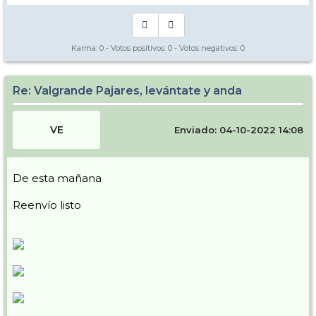
Karma:
0
- Votos positivos:
0
- Votos negativos:
0
Re: Valgrande Pajares, levántate y anda
VE
Enviado: 04-10-2022 14:08
De esta mañana
Reenvío listo