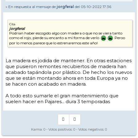
» En respuesta al mensaje de
jorgferal
del 05-10-2022 17:36
Cita
jorgferal
Podrian haber escogido algo con madera o que no se viera tanto
como el rojo, pierde su encanto a mi forma de verlo
Peroo
por lo menos parece que lo estrenaremos este año!
La madera es jodida de mantener. En otras estaciones
que pusieron remontes recubiertos de madera han
acabado tapándola por plástico. De hecho los nuevos
que se están montando ahora en toda Europa ya no
se hacen con acabado en madera.
A todo esto sumarle el gran mantenimiento que
suelen hacer en Pajares... dura 3 temporadas
Karma:
0
- Votos positivos:
0
- Votos negativos:
0