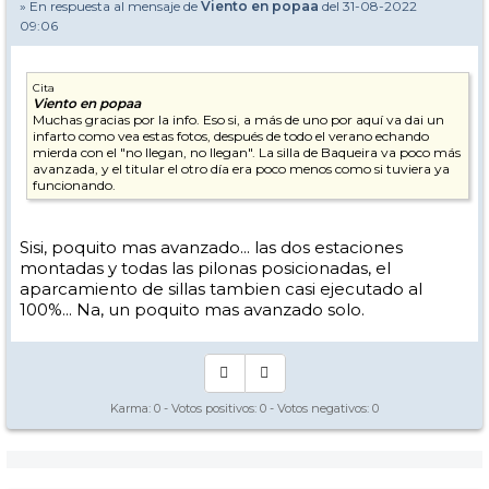
» En respuesta al mensaje de
Viento en popaa
del 31-08-2022
09:06
Cita
Viento en popaa
Muchas gracias por la info. Eso si, a más de uno por aquí va dai un
infarto como vea estas fotos, después de todo el verano echando
mierda con el "no llegan, no llegan". La silla de Baqueira va poco más
avanzada, y el titular el otro día era poco menos como si tuviera ya
funcionando.
Sisi, poquito mas avanzado... las dos estaciones
montadas y todas las pilonas posicionadas, el
aparcamiento de sillas tambien casi ejecutado al
100%... Na, un poquito mas avanzado solo.
Karma:
0
- Votos positivos:
0
- Votos negativos:
0