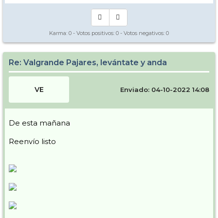
Karma:
0
- Votos positivos:
0
- Votos negativos:
0
Re: Valgrande Pajares, levántate y anda
VE
Enviado: 04-10-2022 14:08
De esta mañana
Reenvío listo