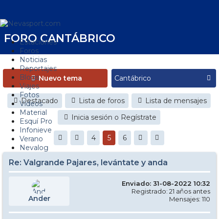
FORO CANTÁBRICO
Estaciones
Foros
Noticias
Reportajes
Blogs
Nuevo tema
Viajes
Fotos
Destacado
Lista de foros
Lista de mensajes
Videos
Material
Inicia sesión o Regístrate
Esquí Pro
Infonieve
4
5
6
Verano
Nevalog
Re: Valgrande Pajares, levántate y anda
Enviado: 31-08-2022 10:32
Registrado: 21 años antes
Ander
Mensajes: 110