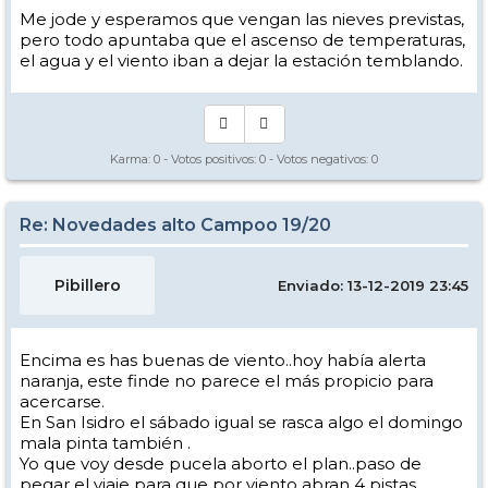
Me jode y esperamos que vengan las nieves previstas,
pero todo apuntaba que el ascenso de temperaturas,
el agua y el viento iban a dejar la estación temblando.
Karma:
0
- Votos positivos:
0
- Votos negativos:
0
Re: Novedades alto Campoo 19/20
Pibillero
Enviado: 13-12-2019 23:45
Encima es has buenas de viento..hoy había alerta
naranja, este finde no parece el más propicio para
acercarse.
En San Isidro el sábado igual se rasca algo el domingo
mala pinta también .
Yo que voy desde pucela aborto el plan..paso de
pegar el viaje para que por viento abran 4 pistas