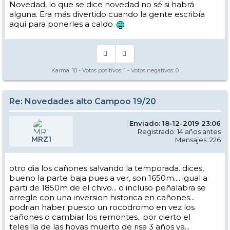
Novedad, lo que se dice novedad no sé si habrá
alguna. Era más divertido cuando la gente escribía
aquí para ponerles a caldo
Karma:
10
- Votos positivos:
1
- Votos negativos:
0
Re: Novedades alto Campoo 19/20
Enviado: 18-12-2019 23:06
Registrado: 14 años antes
MRZ1
Mensajes: 226
otro dia los cañones salvando la temporada. dices,
bueno la parte baja pues a ver, son 1650m.... igual a
parti de 1850m de el chivo... o incluso peñalabra se
arregle con una inversion historica en cañones...
podrian haber puesto un rocodromo en vez los
cañones o cambiar los remontes.. por cierto el
telesilla de las hoyas muerto de risa 3 años ya...