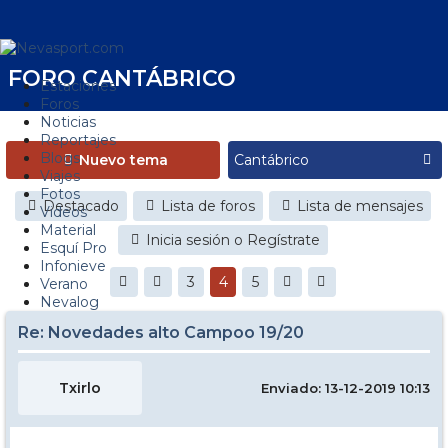
FORO CANTÁBRICO
Estaciones
Foros
Noticias
Reportajes
Blogs
Nuevo tema
Viajes
Fotos
Destacado
Lista de foros
Lista de mensajes
Videos
Material
Inicia sesión o Regístrate
Esquí Pro
Infonieve
3
4
5
Verano
Nevalog
Re: Novedades alto Campoo 19/20
Txirlo
Enviado: 13-12-2019 10:13