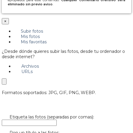
eliminado sin previo aviso
.
×
Subir fotos
Mis fotos
Mis favoritas
¿Desde dónde quieres subir las fotos, desde tu ordenador o
desde internet?
Archivos
URLs
Formatos soportados: JPG, GIF, PNG, WEBP.
Etiqueta las fotos (separadas por comas):
Pon un título a las fotos: