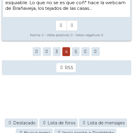
esquiable. Lo que no se es que coñ* hace la webcam
de Brañavieja, los tejados de las casas...
Karma:
0
- Votos positivos:
0
- Votos negativos:
0
3
4
5
RSS
Destacado
Lista de foros
Lista de mensajes