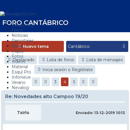
FORO CANTÁBRICO
Estaciones
Foros
Noticias
Reportajes
Blogs
Nuevo tema
Viajes
Fotos
Destacado
Lista de foros
Lista de mensajes
Videos
Material
Inicia sesión o Regístrate
Esquí Pro
Infonieve
3
4
5
Verano
Nevalog
Re: Novedades alto Campoo 19/20
Txirlo
Enviado: 13-12-2019 10:13