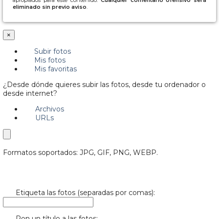
eliminado sin previo aviso
.
×
Subir fotos
Mis fotos
Mis favoritas
¿Desde dónde quieres subir las fotos, desde tu ordenador o
desde internet?
Archivos
URLs
Formatos soportados: JPG, GIF, PNG, WEBP.
Etiqueta las fotos (separadas por comas):
Pon un título a las fotos: