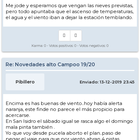
Me jode y esperamos que vengan las nieves previstas,
pero todo apuntaba que el ascenso de temperaturas,
el agua y el viento iban a dejar la estación temblando.
Karma:
0
- Votos positivos:
0
- Votos negativos:
0
Re: Novedades alto Campoo 19/20
Pibillero
Enviado: 13-12-2019 23:45
Encima es has buenas de viento..hoy había alerta
naranja, este finde no parece el más propicio para
acercarse.
En San Isidro el sábado igual se rasca algo el domingo
mala pinta también .
Yo que voy desde pucela aborto el plan..paso de
pegar el viaje para que por viento abran 4 pistas