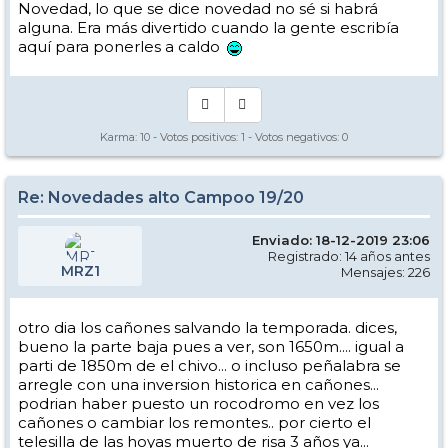
Novedad, lo que se dice novedad no sé si habrá
alguna. Era más divertido cuando la gente escribía
aquí para ponerles a caldo
Karma:
10
- Votos positivos:
1
- Votos negativos:
0
Re: Novedades alto Campoo 19/20
Enviado: 18-12-2019 23:06
Registrado: 14 años antes
MRZ1
Mensajes: 226
otro dia los cañones salvando la temporada. dices,
bueno la parte baja pues a ver, son 1650m.... igual a
parti de 1850m de el chivo... o incluso peñalabra se
arregle con una inversion historica en cañones...
podrian haber puesto un rocodromo en vez los
cañones o cambiar los remontes.. por cierto el
telesilla de las hoyas muerto de risa 3 años ya...