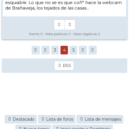
esquiable. Lo que no se es que coñ* hace la webcam
de Brañavieja, los tejados de las casas...
Karma:
0
- Votos positivos:
0
- Votos negativos:
0
3
4
5
RSS
Destacado
Lista de foros
Lista de mensajes