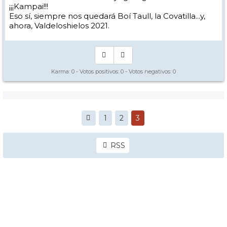
¡¡¡Kampai!!!
Eso sí, siempre nos quedará Boí Taull, la Covatilla...y,
ahora, Valdeloshielos 2021.
Karma:
0
- Votos positivos:
0
- Votos negativos:
0
1
2
3
RSS