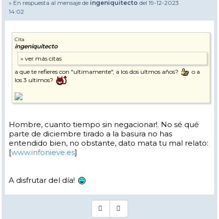
» En respuesta al mensaje de
ingeniquitecto
del 19-12-2023
14:02
Cita
ingeniquitecto
a que te refieres con "ultimamente", a los dos ultmos años?
o a
los 3 ultimos?
Hombre, cuanto tiempo sin negacionar!. No sé qué
parte de diciembre tirado a la basura no has
entendido bien, no obstante, dato mata tu mal relato:
[
www.infonieve.es
]
A disfrutar del día!