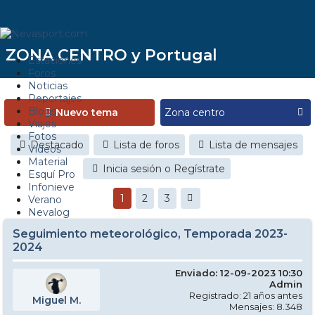
ZONA CENTRO y Portugal
Estaciones
Foros
Noticias
Reportajes
Blogs
Nuevo tema
Viajes
Fotos
Destacado
Lista de foros
Lista de mensajes
Videos
Material
Inicia sesión o Regístrate
Esquí Pro
Infonieve
1
2
3
Verano
Nevalog
Seguimiento meteorológico, Temporada 2023-
2024
Enviado: 12-09-2023 10:30
Admin
Registrado: 21 años antes
Miguel M.
Mensajes: 8.348