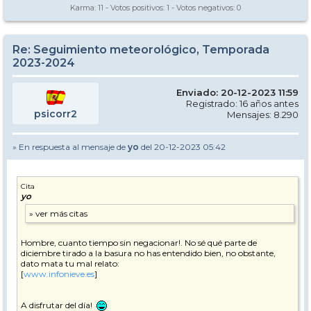
Karma:
11
- Votos positivos:
1
- Votos negativos:
0
Re: Seguimiento meteorológico, Temporada
2023-2024
Enviado: 20-12-2023 11:59
Registrado: 16 años antes
psicorr2
Mensajes: 8.290
» En respuesta al mensaje de
yo
del 20-12-2023 05:42
Cita
yo
Hombre, cuanto tiempo sin negacionar!. No sé qué parte de
diciembre tirado a la basura no has entendido bien, no obstante,
dato mata tu mal relato:
[
www.infonieve.es
]
A disfrutar del día!