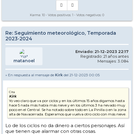
Karma:
10
- Votos positivos:
1
- Votos negativos:
0
Re: Seguimiento meteorológico, Temporada
2023-2024
Enviado: 21-12-2023 22:17
Registrado: 21 años antes
matanoel
Mensajes: 3.084
» En respuesta al mensaje de
Kirk
del 21-12-2023 00:05
Cita
Kirk
Yo veo claro que va por ciclos y en los últimos 15 años digamos hasta
hace 5 nada más había más nieve y en los últimos 3 ha nevado muy
poco en el Central. Se ha notado sobre todo en La Pinilla o en la zona
alta de Navacerrada. Esperamos que vuelva otro ciclo con más nieve.
Lo de los ciclos no da dinero a ciertos personajes. Así
que tienen que alarmar con otras cosas.