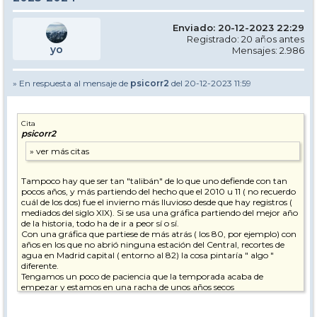
Enviado: 20-12-2023 22:29
Registrado: 20 años antes
yo
Mensajes: 2.986
» En respuesta al mensaje de
psicorr2
del 20-12-2023 11:59
Cita
psicorr2
Tampoco hay que ser tan "talibán" de lo que uno defiende con tan
pocos años, y más partiendo del hecho que el 2010 u 11 ( no recuerdo
cuál de los dos) fue el invierno más lluvioso desde que hay registros (
mediados del siglo XIX). Si se usa una gráfica partiendo del mejor año
de la historia, todo ha de ir a peor sí o sí.
Con una gráfica que partiese de más atrás ( los 80, por ejemplo) con
años en los que no abrió ninguna estación del Central, recortes de
agua en Madrid capital ( entorno al 82) la cosa pintaría " algo "
diferente.
Tengamos un poco de paciencia que la temporada acaba de
empezar y estamos en una racha de unos años secos