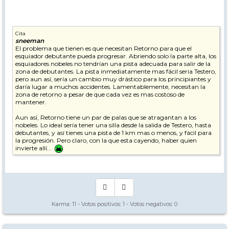
Cita
sneeman
El problema que tienen es que necesitan Retorno para que el
esquiador debutante pueda progresar. Abriendo solo la parte alta, los
esquiadores nobeles no tendrían una pista adecuada para salir de la
zona de debutantes. La pista inmediatamente mas fácil seria Testero,
pero aun así, sería un cambio muy drástico para los principiantes y
daría lugar a muchos accidentes. Lamentablemente, necesitan la
zona de retorno a pesar de que cada vez es mas costoso de
mantener.
Aun así, Retorno tiene un par de palas que se atragantan a los
nobeles. Lo ideal sería tener una silla desde la salida de Testero, hasta
debutantes, y así tienes una pista de 1 km mas o menos, y fácil para
la progresión. Pero claro, con la que esta cayendo, haber quien
invierte allí...
Saludos
Karma:
11
- Votos positivos:
1
- Votos negativos:
0