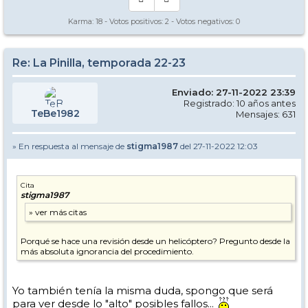
Karma:
18
- Votos positivos:
2
- Votos negativos:
0
Re: La Pinilla, temporada 22-23
Enviado: 27-11-2022 23:39
Registrado: 10 años antes
TeBe1982
Mensajes: 631
» En respuesta al mensaje de
stigma1987
del 27-11-2022 12:03
Cita
stigma1987
Porqué se hace una revisión desde un helicóptero? Pregunto desde la
más absoluta ignorancia del procedimiento.
Yo también tenía la misma duda, spongo que será
para ver desde lo "alto" posibles fallos...