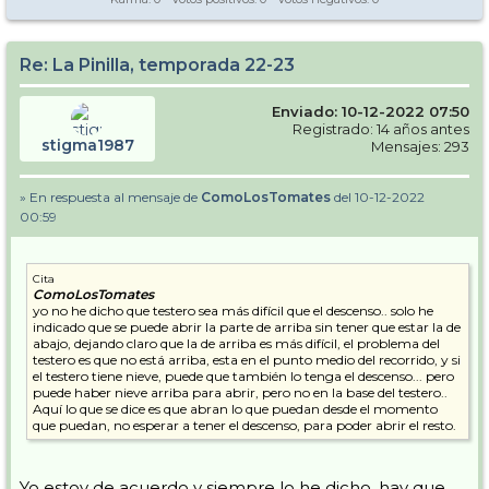
Re: La Pinilla, temporada 22-23
Enviado: 10-12-2022 07:50
Registrado: 14 años antes
stigma1987
Mensajes: 293
» En respuesta al mensaje de
ComoLosTomates
del 10-12-2022
00:59
Cita
ComoLosTomates
yo no he dicho que testero sea más difícil que el descenso.. solo he
indicado que se puede abrir la parte de arriba sin tener que estar la de
abajo, dejando claro que la de arriba es más difícil, el problema del
testero es que no está arriba, esta en el punto medio del recorrido, y si
el testero tiene nieve, puede que también lo tenga el descenso... pero
puede haber nieve arriba para abrir, pero no en la base del testero..
Aquí lo que se dice es que abran lo que puedan desde el momento
que puedan, no esperar a tener el descenso, para poder abrir el resto.
Yo estoy de acuerdo y siempre lo he dicho, hay que