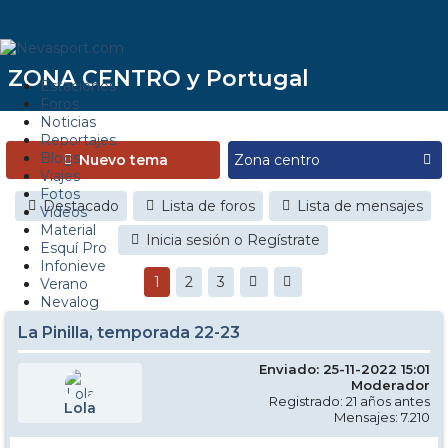
ZONA CENTRO y Portugal
Estaciones
Foros
Noticias
Reportajes
Blogs
Nuevo tema
Viajes
Fotos
Destacado
Lista de foros
Lista de mensajes
Videos
Material
Inicia sesión o Regístrate
Esquí Pro
Infonieve
1
2
3
Verano
Nevalog
La Pinilla, temporada 22-23
Enviado: 25-11-2022 15:01
Moderador
Registrado: 21 años antes
Lola
Mensajes: 7.210