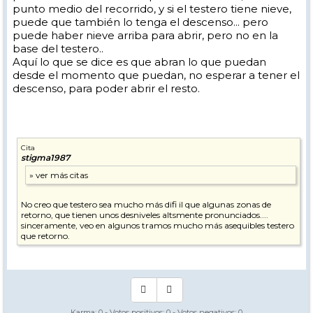
punto medio del recorrido, y si el testero tiene nieve,
puede que también lo tenga el descenso... pero
puede haber nieve arriba para abrir, pero no en la
base del testero..
Aquí lo que se dice es que abran lo que puedan
desde el momento que puedan, no esperar a tener el
descenso, para poder abrir el resto.
Cita
stigma1987
No creo que testero sea mucho más difi il que algunas zonas de
retorno, que tienen unos desniveles altsmente pronunciados....
sinceramente, veo en algunos tramos mucho más asequibles testero
que retorno.
Karma:
0
- Votos positivos:
0
- Votos negativos:
0