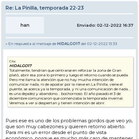
Re: La Pinilla, temporada 22-23
han
Enviado: 02-12-2022 16:37
» En respuesta al mensaje de
HIDALGO17
del 02-12-2022 13:33
Cita
HIDALGO17
Totalmente, tendrían que centrarse en reforzar la zona de Gran
plató, abrir esa zona lo primero y luego el retorno cuando se pueda.
Pero me llama la atención que no hay mucha intención de
comunicar nada, ni de apostar por la nieve en La Pinilla, viene el
puente, se acerca ya la temporada, y ni una comunicación de nada...
es una dejadez y abandono... bochornoso. El año pasado el 3 de
diciembre comunicaron que comenzaba la temporada invernal.
Veremos a ver si despiertan y tienen intención de abrir.
Pues ese es uno de los problemas gordos que veo yo,
que son muy cabezones y quieren retorno abierto.
Para mi es un error desde el punto de vista
económico, porque es mucho más caro de mantener