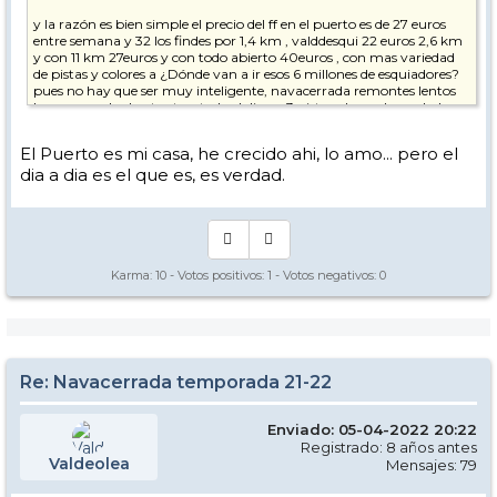
y la razón es bien simple el precio del ff en el puerto es de 27 euros
entre semana y 32 los findes por 1,4 km , valddesqui 22 euros 2,6 km
y con 11 km 27euros y con todo abierto 40euros , con mas variedad
de pistas y colores a ¿Dónde van a ir esos 6 millones de esquiadores?
pues no hay que ser muy inteligente, navacerrada remontes lentos
hay que andar bastante y todo el dia en 3 pistas aburre la verdad y
no es una critica es la realidad desde mi punto de vista
El Puerto es mi casa, he crecido ahi, lo amo... pero el
dia a dia es el que es, es verdad.
Karma:
10
- Votos positivos:
1
- Votos negativos:
0
Re: Navacerrada temporada 21-22
Enviado: 05-04-2022 20:22
Registrado: 8 años antes
Valdeolea
Mensajes: 79