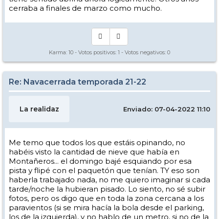
cerraba a finales de marzo como mucho.
Karma:
10
- Votos positivos:
1
- Votos negativos:
0
Re: Navacerrada temporada 21-22
La realidaz
Enviado: 07-04-2022 11:10
Me temo que todos los que estáis opinando, no
habéis visto la cantidad de nieve que había en
Montañeros... el domingo bajé esquiando por esa
pista y flipé con el paquetón que tenían. TY eso son
haberla trabajado nada, no me quiero imaginar si cada
tarde/noche la hubieran pisado. Lo siento, no sé subir
fotos, pero os digo que en toda la zona cercana a los
paravientos (si se mira hacía la bola desde el parking,
los de la izquierda), y no hablo de un metro, si no de la