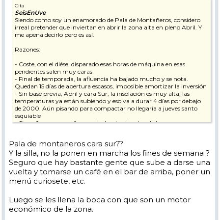
Cita
SeisEnUve
Siendo como soy un enamorado de Pala de Montañeros, considero
irreal pretender que inviertan en abrir la zona alta en pleno Abril. Y
me apena decirlo pero es así.
Razones:
- Coste, con el diésel disparado esas horas de máquina en esas
pendientes salen muy caras
- Final de temporada, la afluencia ha bajado mucho y se nota.
Quedan 15 días de apertura escasos, imposible amortizar la inversión
- Sin base previa, Abril y cara Sur, la insolación es muy alta, las
temperaturas ya están subiendo y eso va a durar 4 días por debajo
de 2000. Aún pisando para compactar no llegaría a jueves santo
esquiable
- Sin cañones para reforzar o haber hecho algo de base
anteriormente
- Situación político- administrativa y económica complicada, sin
Pala de montaneros cara sur??
saber cómo se va a resolver el tema de la expiración de la concesión
Y la silla, no la ponen en marcha los fines de semana ?
invertir “en imagen y a futuro” es absurdo
Seguro que hay bastante gente que sube a darse una
Como digo soy el primero que se queda con ganas de pasarse un día
vuelta y tomarse un café en el bar de arriba, poner un
entero en la zona alta, no necesito más para ser feliz, pero las cosas
menú curiosete, etc.
como son: yo con mi dinero no lo haría.
Luego se les llena la boca con que son un motor
económico de la zona.