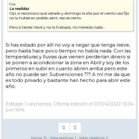
Cita
La realidaz
Ojo, si reconozco que sábado y domingo la silla por el viento casi fijo
no la hubieran podido abrir, eso es cierto.
Pero si tienes nieve y no la trabajas, no mereces nada...
Si has estado por allí no voy a negar que tenga nieve,
pero hasta hace poco tiempo no había nada. Con las
temperaturas y lluvias que vienen perderían dinero si
se ponen a acondicionar la zona en Abril y soy de los
primeros en subir en cuanto abren arriba pero este
año no puede ser. Subvenciones ??? A mí me da que
es todo privado y bastante han hecho para abrir este
año.
Editado 1 vez/veces. Última edición el 07/04/2022 13:34
por Kirk.
Karma:
10
- Votos positivos:
1
- Votos negativos:
0