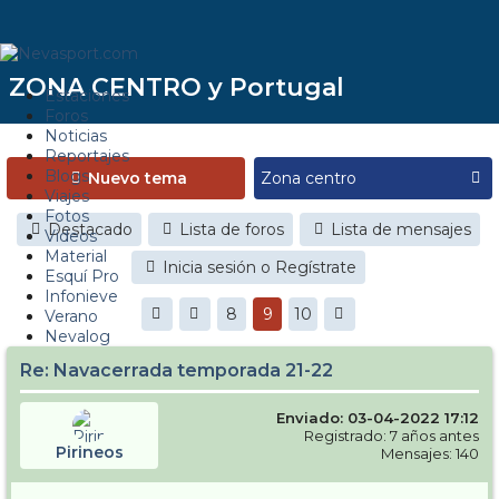
ZONA CENTRO y Portugal
Estaciones
Foros
Noticias
Reportajes
Blogs
Nuevo tema
Viajes
Fotos
Destacado
Lista de foros
Lista de mensajes
Videos
Material
Inicia sesión o Regístrate
Esquí Pro
Infonieve
8
9
10
Verano
Nevalog
Re: Navacerrada temporada 21-22
Enviado: 03-04-2022 17:12
Registrado: 7 años antes
Pirineos
Mensajes: 140