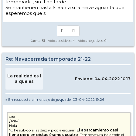
temporada , sin ff de tarde.
Se mantienen hasta S. Santa si la nieve aguanta que
esperemos que si.
Karma:
51
- Votos positivos:
4
- Votos negativos:
0
Re: Navacerrada temporada 21-22
La realidad es l
Enviado: 04-04-2022 10:17
a que es
» En respuesta al mensaje de
jsqui
del 03-04-2022 19:26
Cita
jsqui
Hola
Yo he subido a las diez y pico a esquiar.
El aparcamiento casi
lleno pero en pistas éramos cuatro
. Temperatura baja todo el