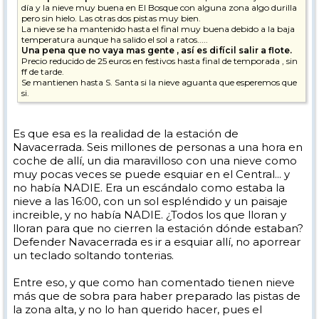
día y la nieve muy buena en El Bosque con alguna zona algo durilla
pero sin hielo. Las otras dos pistas muy bien.
La nieve se ha mantenido hasta el final muy buena debido a la baja
temperatura aunque ha salido el sol a ratos.....
Una pena que no vaya mas gente , así es difícil salir a flote.
Precio reducido de 25 euros en festivos hasta final de temporada , sin
ff de tarde.
Se mantienen hasta S. Santa si la nieve aguanta que esperemos que
si.
Es que esa es la realidad de la estación de
Navacerrada. Seis millones de personas a una hora en
coche de allí, un dia maravilloso con una nieve como
muy pocas veces se puede esquiar en el Central... y
no había NADIE. Era un escándalo como estaba la
nieve a las 16:00, con un sol espléndido y un paisaje
increible, y no había NADIE. ¿Todos los que lloran y
lloran para que no cierren la estación dónde estaban?
Defender Navacerrada es ir a esquiar allí, no aporrear
un teclado soltando tonterias.
Entre eso, y que como han comentado tienen nieve
más que de sobra para haber preparado las pistas de
la zona alta, y no lo han querido hacer, pues el