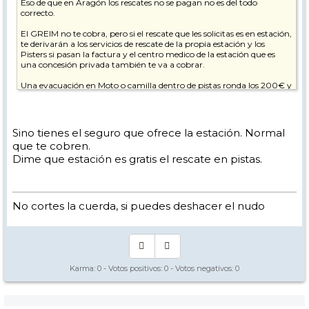
Eso de que en Aragón los rescates no se pagan no es del todo
correcto.
El GREIM no te cobra, pero si el rescate que les solicitas es en estación,
te derivarán a los servicios de rescate de la propia estación y los
Pisters si pasan la factura y el centro medico de la estación que es
una concesión privada también te va a cobrar.
Una evacuación en Moto o camilla dentro de pistas ronda los 200€ y
una simple consulta médica está por los 80€
Sino tienes el seguro que ofrece la estación. Normal
que te cobren.
Dime que estación es gratis el rescate en pistas.
No cortes la cuerda, si puedes deshacer el nudo
Karma:
0
- Votos positivos:
0
- Votos negativos:
0