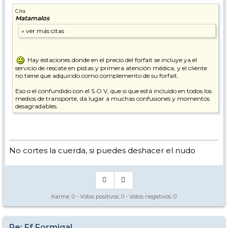
Cita
Matamalos
Hay estaciones donde en el precio del forfait se incluye ya el
servicio de rescate en pistas y primera atención médica, y el cliente
no tiene que adquirido como complemento de su forfait.
Eso o el confundido con el S.O.V, que si que está incluido en todos los
medios de transporte, da lugar a muchas confusiones y momentos
desagradables.
No cortes la cuerda, si puedes deshacer el nudo
Karma:
0
- Votos positivos:
0
- Votos negativos:
0
Re: Ff Formigal