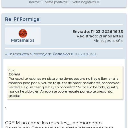
Karma:
9
- Votos positivos:
1
- Votos negativos:
0
Re: Ff Formigal
Enviado: 11-03-2026 16:33
Registrado: 21 años antes
Matamalos
Mensajes: 4.404
» En respuesta al mensaje de
Conos
del 11-03-2026 15:55
Cita
Conos
Por eso si te lesionas en pista y no tienes seguro no hay q llamar a la
estacion pero por 4,5 euros te quitas de hacer malabares, conoces de
verdad a algun caso q le hayan cobrado?? Nunca lo he oido, igual q
nunca he oido q en Aragon se cobre rescate por eso te pregunto,
gracias
.
GREIM no cobra los rescates,,,,, de momento.