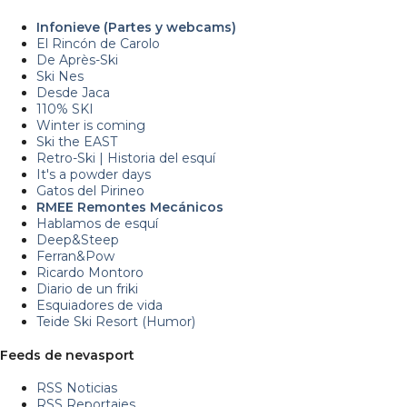
Infonieve (Partes y webcams)
El Rincón de Carolo
De Après-Ski
Ski Nes
Desde Jaca
110% SKI
Winter is coming
Ski the EAST
Retro-Ski | Historia del esquí
It's a powder days
Gatos del Pirineo
RMEE Remontes Mecánicos
Hablamos de esquí
Deep&Steep
Ferran&Pow
Ricardo Montoro
Diario de un friki
Esquiadores de vida
Teide Ski Resort (Humor)
Feeds de nevasport
RSS Noticias
RSS Reportajes