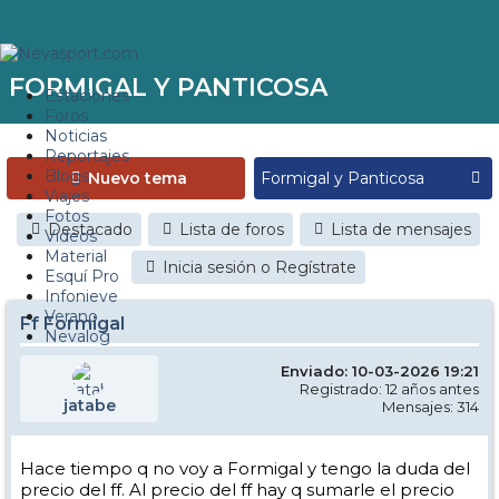
FORMIGAL Y PANTICOSA
Estaciones
Foros
Noticias
Reportajes
Blogs
Nuevo tema
Viajes
Fotos
Destacado
Lista de foros
Lista de mensajes
Videos
Material
Inicia sesión o Regístrate
Esquí Pro
Infonieve
Verano
Ff Formigal
Nevalog
Enviado: 10-03-2026 19:21
Registrado: 12 años antes
jatabe
Mensajes: 314
Hace tiempo q no voy a Formigal y tengo la duda del
precio del ff. Al precio del ff hay q sumarle el precio