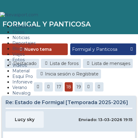
FORMIGAL Y PANTICOSA
Estaciones
Foros
Noticias
Reportajes
Blogs
Nuevo tema
Viajes
Fotos
Destacado
Lista de foros
Lista de mensajes
Videos
Material
Inicia sesión o Regístrate
Esquí Pro
Infonieve
17
18
19
Verano
Nevalog
Re: Estado de Formigal [Temporada 2025-2026]
Lucy sky
Enviado: 13-03-2026 19:15