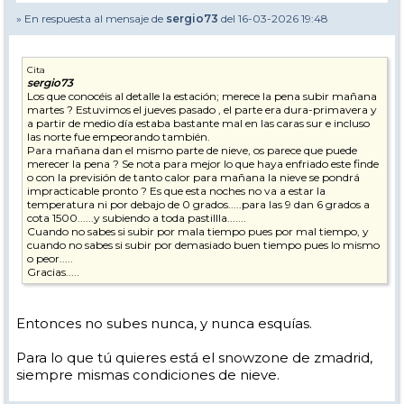
» En respuesta al mensaje de
sergio73
del 16-03-2026 19:48
Cita
sergio73
Los que conocéis al detalle la estación; merece la pena subir mañana
martes ? Estuvimos el jueves pasado , el parte era dura-primavera y
a partir de medio día estaba bastante mal en las caras sur e incluso
las norte fue empeorando también.
Para mañana dan el mismo parte de nieve, os parece que puede
merecer la pena ? Se nota para mejor lo que haya enfriado este finde
o con la previsión de tanto calor para mañana la nieve se pondrá
impracticable pronto ? Es que esta noches no va a estar la
temperatura ni por debajo de 0 grados.....para las 9 dan 6 grados a
cota 1500......y subiendo a toda pastillla.......
Cuando no sabes si subir por mala tiempo pues por mal tiempo, y
cuando no sabes si subir por demasiado buen tiempo pues lo mismo
o peor.....
Gracias.....
Entonces no subes nunca, y nunca esquías.
Para lo que tú quieres está el snowzone de zmadrid,
siempre mismas condiciones de nieve.