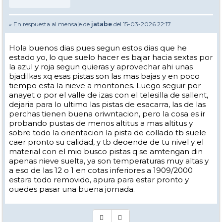
» En respuesta al mensaje de
jatabe
del 15-03-2026 22:17
Hola buenos dias pues segun estos dias que he
estado yo, lo que suelo hacer es bajar hacia sextas por
la azul y roja segun quieras y aprovechar ahi unas
bjadilkas xq esas pistas son las mas bajas y en poco
tiempo esta la nieve a montones. Luego seguir por
anayet o por el valle de izas con el telesilla de sallent,
dejaria para lo ultimo las pistas de esacarra, las de las
perchas tienen buena oriwntacion, pero la cosa es ir
probando pustas de menos altitus a mas altitus y
sobre todo la orientacion la pista de collado tb suele
caer pronto su calidad, y tb deoende de tu nivel y el
material con el mio busco pistas q se amtengan din
apenas nieve suelta, ya son temperaturas muy altas y
a eso de las 12 o 1 en cotas inferiores a 1909/2000
estara todo removido, apura para estar pronto y
ouedes pasar una buena jornada.