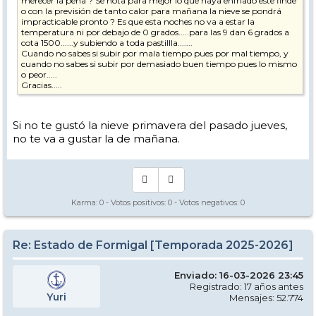
merecer la pena ? Se nota para mejor lo que haya enfriado este finde
o con la previsión de tanto calor para mañana la nieve se pondrá
impracticable pronto ? Es que esta noches no va a estar la
temperatura ni por debajo de 0 grados.....para las 9 dan 6 grados a
cota 1500......y subiendo a toda pastillla.......
Cuando no sabes si subir por mala tiempo pues por mal tiempo, y
cuando no sabes si subir por demasiado buen tiempo pues lo mismo
o peor.....
Gracias.....
Si no te gustó la nieve primavera del pasado jueves,
no te va a gustar la de mañana.
Karma:
0
- Votos positivos:
0
- Votos negativos:
0
Re: Estado de Formigal [Temporada 2025-2026]
Enviado: 16-03-2026 23:45
Registrado: 17 años antes
Yuri
Mensajes: 52.774