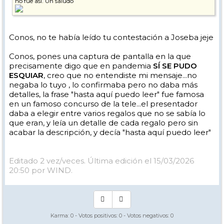
no fue asi. Un saludo
Conos, no te había leído tu contestación a Joseba jeje
Conos, pones una captura de pantalla en la que
precisamente digo que en pandemia
SÍ SE PUDO
ESQUIAR
, creo que no entendiste mi mensaje...no
negaba lo tuyo , lo confirmaba pero no daba más
detalles, la frase "hasta aquí puedo leer" fue famosa
en un famoso concurso de la tele...el presentador
daba a elegir entre varios regalos que no se sabía lo
que eran, y leía un detalle de cada regalo pero sin
acabar la descripción, y decía "hasta aquí puedo leer"
Editado 2 vez/veces. Última edición el 15/03/2026
20:50 por WIND.
Karma:
0
- Votos positivos:
0
- Votos negativos:
0