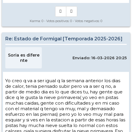
Karma:
0
- Votos positivos:
0
- Votos negativos:
0
Re: Estado de Formigal [Temporada 2025-2026]
Soria es difere
Enviado: 16-03-2026 20:25
nte
Yo creo q va a ser igual q la semana anterior los dias
de calor, tenia pensado subir pero va a ser q no, a
partir de medio dia es lo que dices tu, hay gente que
dice q le gusta la nieve primavera( yo veo en pistas
muchas caidas, gente con dificultades y en mi caso
con el material q tengo va muy, mal y demasiado
esfuerzo en las piernas) pero yo lo veo muy mal para
esquiar y si ves en la estacion a partir de esas horas las
pistas hay mucha nieve suelta lo normal con estos
calores, ojala supiera disfrutar la nieve primavera. Eso