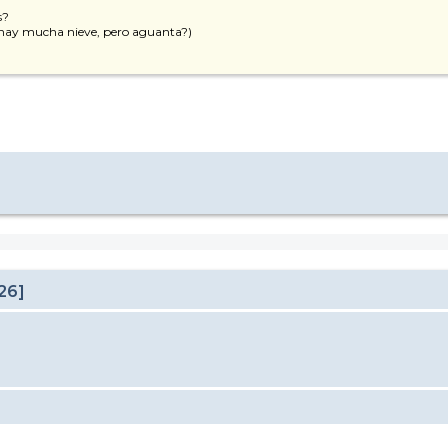
s?
o hay mucha nieve, pero aguanta?)
26]