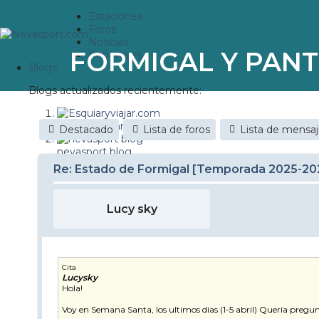
Estaciones
Foros
Noticias
FORMIGAL Y PANT
Reportajes
Blogs
Blogs actualizados recientemente:
Esquiaryviajar.com
Destacado
Lista de foros
Lista de mensa
nevasport blog
Re: Estado de Formigal [Temporada 2025-20
Discovery Snow
Brasil
Lucy sky
It's a powder da
Diario de un friki
Cita
Lucysky
Nevasport Chile
Hola!
Revista NIX
Voy en Semana Santa, los ultimos días (1-5 abril) Quería pregunt