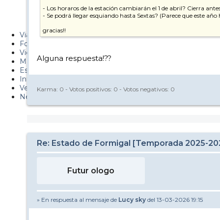
Metiendo Cantos
- Los horaros de la estación cambiarán el 1 de abril? Cierra ante
- Se podrá llegar esquiando hasta Sextas? (Parece que este añ
PUCAF - Blog
gracias!!
Viajes
Fotos
Videos
Alguna respuesta!??
Material
Esquí Pro
Infonieve
Verano
Karma:
0
- Votos positivos:
0
- Votos negativos:
0
Nevalog
Re: Estado de Formigal [Temporada 2025-20
Futur ologo
» En respuesta al mensaje de
Lucy sky
del 13-03-2026 19:15