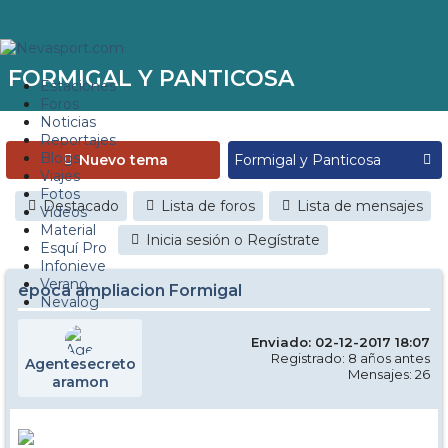
FORMIGAL Y PANTICOSA
Estaciones
Foros
Noticias
Reportajes
Blogs
Nuevo tema
Viajes
Fotos
Destacado
Lista de foros
Lista de mensajes
Videos
Material
Inicia sesión o Regístrate
Esquí Pro
Infonieve
Verano
epoca ampliacion Formigal
Nevalog
Enviado: 02-12-2017 18:07
Registrado: 8 años antes
Agentesecreto
Mensajes: 26
aramon