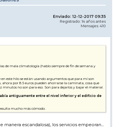
Enviado: 12-12-2017 09:35
Registrado: 14 años antes
Mensajes: 410
días de mala climatología (hablo siempre de fin de semana y
que en este hilo se están usando argumentos que para mí son
ho, ahora por 8.5 euros pueden ahorrarse la caminata, cosa que
z minutos no son para eso. Son para dejarlos y bajar el material.
bía antiguamente entre el nivel inferior y el edificio de
me resulta mucho más cómodo.
 de manera escandalosa), los servicios empeoran...