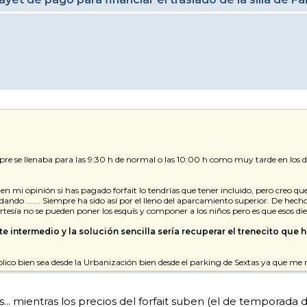
pre se llenaba para las 9:30 h de normal o las 10:00 h como muy tarde en los 
 en mi opinión si has pagado forfait lo tendrías que tener incluido, pero creo 
dando ....... Siempre ha sido así por el lleno del aparcamiento superior. De hec
tesía no se pueden poner los esquís y componer a los niños pero es que esos die
 intermedio y la solución sencilla sería recuperar el trenecito que ha
úblico bien sea desde la Urbanización bien desde el parking de Sextas ya que 
ños... mientras los precios del forfait suben (el de temporada