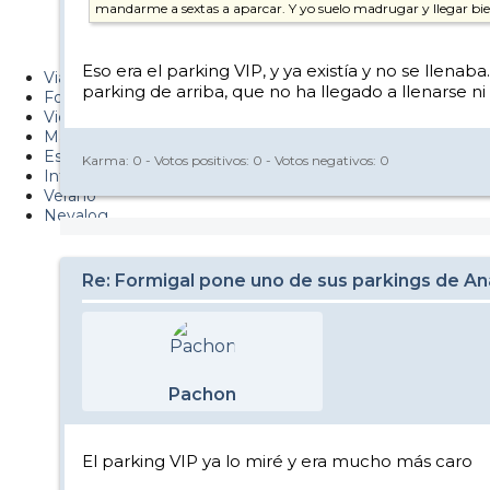
mandarme a sextas a aparcar. Y yo suelo madrugar y llegar bi
Metiendo Cantos
PUCAF - Blog
Eso era el parking VIP, y ya existía y no se ll
Viajes
parking de arriba, que no ha llegado a llenarse ni u
Fotos
Videos
Material
Esquí Pro
Karma:
0
- Votos positivos:
0
- Votos negativos:
0
Infonieve
Verano
Nevalog
Re: Formigal pone uno de sus parkings de Anay
Pachon
El parking VIP ya lo miré y era mucho más caro