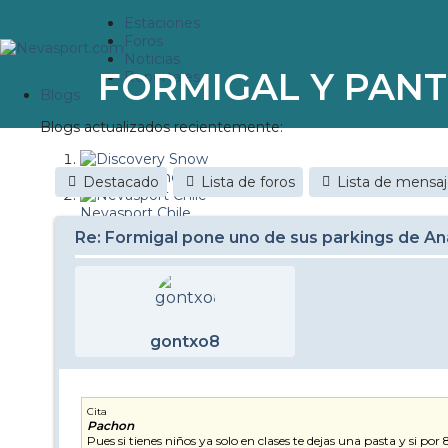
Estaciones
Foros
Noticias
FORMIGAL Y PANT
Reportajes
Blogs
Blogs actualizados recientemente:
Discovery Snow
Destacado
Lista de foros
Lista de mensa
Nevasport Chile
Re: Formigal pone uno de sus parkings de Anay
Esquiaryviajar.com
nevasport blog
Brasil
gontxo8
It's a powder da
Diario de un friki
Cita
Pachon
Revista NIX
Pues si tienes niños ya solo en clases te dejas una pasta y si 