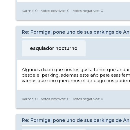
Karma:
0
- Votos positivos:
0
- Votos negativos:
0
Re: Formigal pone uno de sus parkings de Anay
esquiador nocturno
Algunos dicen que nos les gusta tener que andar 3
desde el parking, ademas este año para esas famili
vamos que sino queremos el de pago nos podemos ir
Karma:
0
- Votos positivos:
0
- Votos negativos:
0
Re: Formigal pone uno de sus parkings de Anay