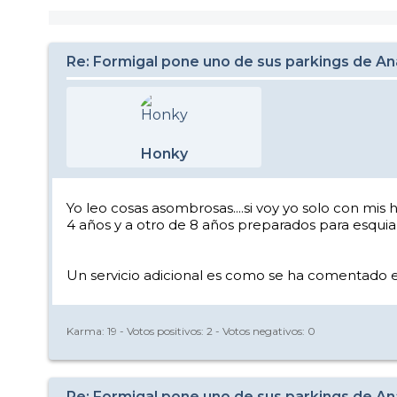
Re: Formigal pone uno de sus parkings de Anay
Honky
Yo leo cosas asombrosas....si voy yo solo con mis hi
4 años y a otro de 8 años preparados para esquiar
Un servicio adicional es como se ha comentado e
Karma:
19
- Votos positivos:
2
- Votos negativos:
0
Re: Formigal pone uno de sus parkings de Anay