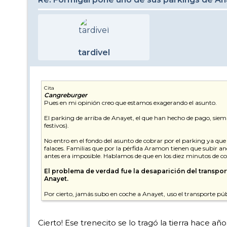
tardivel
Cita
Cangreburger
Pues en mi opinión creo que estamos exagerando el asunto.
El parking de arriba de Anayet, el que han hecho de pago, siem
festivos).
No entro en el fondo del asunto de cobrar por el parking ya que
falaces. Familias que por la pérfida Aramon tienen que subir an
antes era imposible. Hablamos de que en los diez minutos de cor
El problema de verdad fue la desaparición del transporte
Anayet.
Por cierto, jamás subo en coche a Anayet, uso el transporte p
Cierto! Ese trenecito se lo tragó la tierra hace a