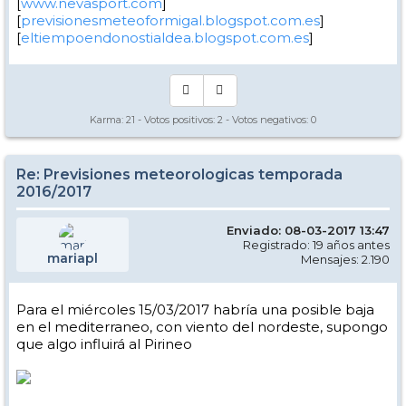
[
www.nevasport.com
]
[
previsionesmeteoformigal.blogspot.com.es
]
[
eltiempoendonostialdea.blogspot.com.es
]
Karma:
21
- Votos positivos:
2
- Votos negativos:
0
Re: Previsiones meteorologicas temporada
2016/2017
Enviado: 08-03-2017 13:47
Registrado: 19 años antes
mariapl
Mensajes: 2.190
Para el miércoles 15/03/2017 habría una posible baja
en el mediterraneo, con viento del nordeste, supongo
que algo influirá al Pirineo