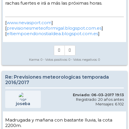
rachas fuertes e irá a más las próximas horas.
[
www.nevasport.com
]
[
previsionesmeteoformigal.blogspot.com.es
]
[
eltiempoendonostialdea.blogspot.com.es
]
Karma:
0
- Votos positivos:
0
- Votos negativos:
0
Re: Previsiones meteorologicas temporada
2016/2017
Enviado: 06-03-2017 19:13
Registrado: 20 años antes
joseba
Mensajes: 6.102
Madrugada y mañana con bastante lluvia, la cota
2200m.