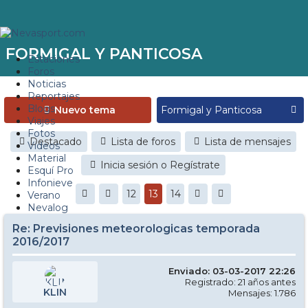
FORMIGAL Y PANTICOSA
Estaciones
Foros
Noticias
Reportajes
Blogs
Nuevo tema
Viajes
Fotos
Destacado
Lista de foros
Lista de mensajes
Videos
Material
Inicia sesión o Regístrate
Esquí Pro
Infonieve
12
13
14
Verano
Nevalog
Re: Previsiones meteorologicas temporada
2016/2017
Enviado: 03-03-2017 22:26
Registrado: 21 años antes
KLIN
Mensajes: 1.786