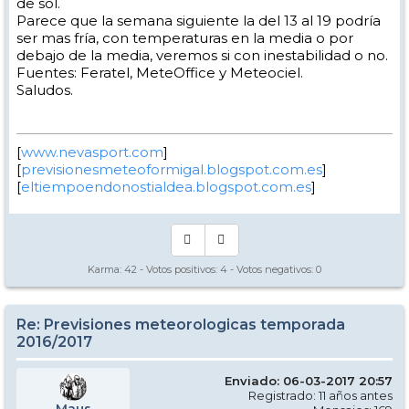
de sol.
Parece que la semana siguiente la del 13 al 19 podría
ser mas fría, con temperaturas en la media o por
debajo de la media, veremos si con inestabilidad o no.
Fuentes: Feratel, MeteOffice y Meteociel.
Saludos.
[
www.nevasport.com
]
[
previsionesmeteoformigal.blogspot.com.es
]
[
eltiempoendonostialdea.blogspot.com.es
]
Karma:
42
- Votos positivos:
4
- Votos negativos:
0
Re: Previsiones meteorologicas temporada
2016/2017
Enviado: 06-03-2017 20:57
Registrado: 11 años antes