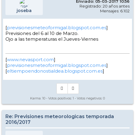
Enviado: 05-03-2017 10:56
Registrado: 20 años antes
joseba
Mensajes: 6.102
[
previsionesmeteoformigal.blogspot.com.es
]
Previsiones del 6 al 10 de Marzo.
Ojo a las temperaturas el Jueves-Viernes
[
www.nevasport.com
]
[
previsionesmeteoformigal.blogspot.com.es
]
[
eltiempoendonostialdea.blogspot.com.es
]
Karma:
10
- Votos positivos:
1
- Votos negativos:
0
Re: Previsiones meteorologicas temporada
2016/2017