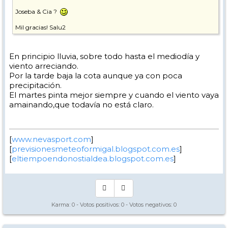
Joseba & Cia ?
Mil gracias! Salu2
En principio lluvia, sobre todo hasta el mediodía y
viento arreciando.
Por la tarde baja la cota aunque ya con poca
precipitación.
El martes pinta mejor siempre y cuando el viento vaya
amainando,que todavía no está claro.
[
www.nevasport.com
]
[
previsionesmeteoformigal.blogspot.com.es
]
[
eltiempoendonostialdea.blogspot.com.es
]
Karma:
0
- Votos positivos:
0
- Votos negativos:
0