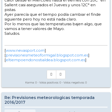
calor desde el Miercoles hasta el viernes con 20C° en
Sallent casi asegurados el Jueves y unos 12C° en
pistas.
Ayer parecía que el tiempo podía cambiar el finde
siguiente pero hoy no está nada claro.
Por lo menos que las temperaturas bajen algo, que
vamos a tener valores de Mayo.
Saludos.
[
www.nevasport.com
]
[
previsionesmeteoformigal.blogspot.com.es
]
[
eltiempoendonostialdea.blogspot.com.es
]
Karma:
0
- Votos positivos:
0
- Votos negativos:
0
Re: Previsiones meteorologicas temporada
2016/2017