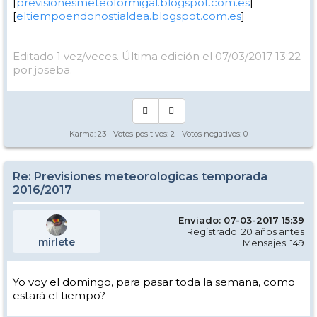
[
previsionesmeteoformigal.blogspot.com.es
]
[
eltiempoendonostialdea.blogspot.com.es
]
Editado 1 vez/veces. Última edición el 07/03/2017 13:22
por joseba.
Karma:
23
- Votos positivos:
2
- Votos negativos:
0
Re: Previsiones meteorologicas temporada
2016/2017
Enviado: 07-03-2017 15:39
Registrado: 20 años antes
mirlete
Mensajes: 149
Yo voy el domingo, para pasar toda la semana, como
estará el tiempo?