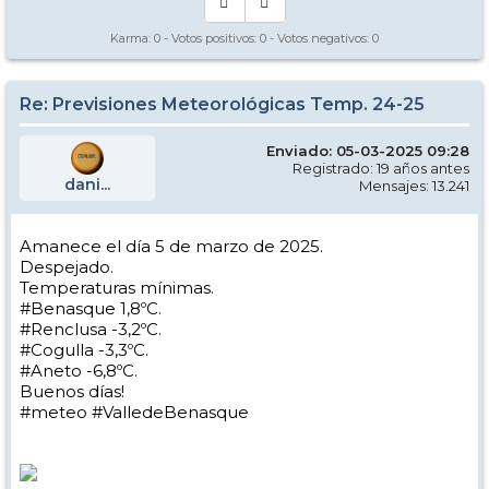
Karma:
0
- Votos positivos:
0
- Votos negativos:
0
Re: Previsiones Meteorológicas Temp. 24-25
Enviado: 05-03-2025 09:28
Registrado: 19 años antes
dani...
Mensajes: 13.241
Amanece el día 5 de marzo de 2025.
Despejado.
Temperaturas mínimas.
#Benasque 1,8ºC.
#Renclusa -3,2ºC.
#Cogulla -3,3ºC.
#Aneto -6,8ºC.
Buenos días!
#meteo #ValledeBenasque