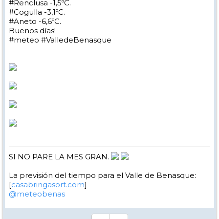
#Renclusa -1,5ºC.
#Cogulla -3,1ºC.
#Aneto -6,6ºC.
Buenos días!
#meteo #ValledeBenasque
SI NO PARE LA MES GRAN.
La previsión del tiempo para el Valle de Benasque:
[
casabringasort.com
]
@meteobenas