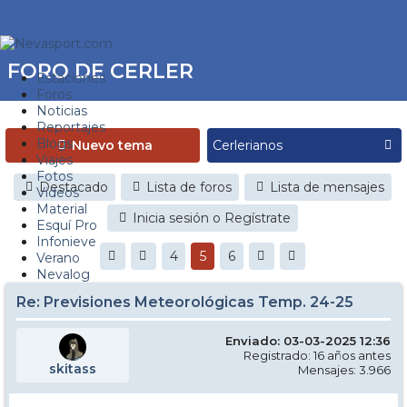
FORO DE CERLER
Estaciones
Foros
Noticias
Reportajes
Blogs
Nuevo tema
Viajes
Fotos
Destacado
Lista de foros
Lista de mensajes
Videos
Material
Inicia sesión o Regístrate
Esquí Pro
Infonieve
4
5
6
Verano
Nevalog
Re: Previsiones Meteorológicas Temp. 24-25
Enviado: 03-03-2025 12:36
Registrado: 16 años antes
skitass
Mensajes: 3.966