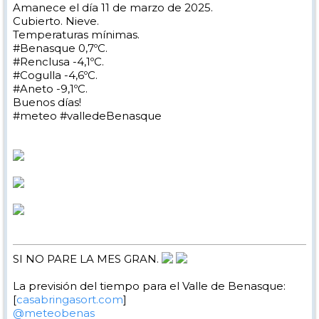
Amanece el día 11 de marzo de 2025.
Cubierto. Nieve.
Temperaturas mínimas.
#Benasque 0,7ºC.
#Renclusa -4,1ºC.
#Cogulla -4,6ºC.
#Aneto -9,1ºC.
Buenos días!
#meteo #valledeBenasque
SI NO PARE LA MES GRAN.
La previsión del tiempo para el Valle de Benasque:
[
casabringasort.com
]
@meteobenas