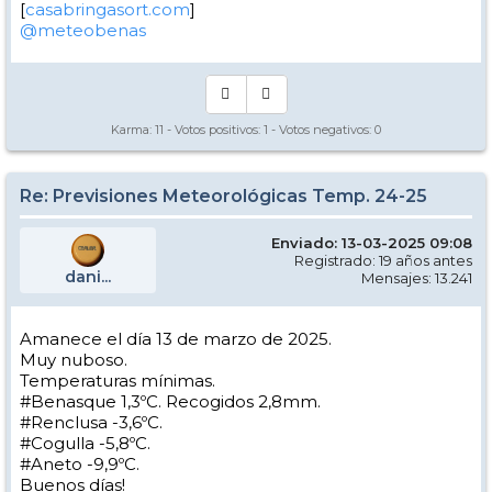
[
casabringasort.com
]
@meteobenas
Karma:
11
- Votos positivos:
1
- Votos negativos:
0
Re: Previsiones Meteorológicas Temp. 24-25
Enviado: 13-03-2025 09:08
Registrado: 19 años antes
dani...
Mensajes: 13.241
Amanece el día 13 de marzo de 2025.
Muy nuboso.
Temperaturas mínimas.
#Benasque 1,3ºC. Recogidos 2,8mm.
#Renclusa -3,6ºC.
#Cogulla -5,8ºC.
#Aneto -9,9ºC.
Buenos días!