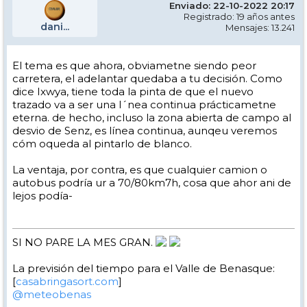
Enviado: 22-10-2022 20:17
Registrado: 19 años antes
dani...
Mensajes: 13.241
El tema es que ahora, obviametne siendo peor
carretera, el adelantar quedaba a tu decisión. Como
dice Ixwya, tiene toda la pinta de que el nuevo
trazado va a ser una l´nea continua prácticametne
eterna. de hecho, incluso la zona abierta de campo al
desvio de Senz, es línea continua, aunqeu veremos
cóm oqueda al pintarlo de blanco.
La ventaja, por contra, es que cualquier camion o
autobus podría ur a 70/80km7h, cosa que ahor ani de
lejos podía-
SI NO PARE LA MES GRAN.
La previsión del tiempo para el Valle de Benasque:
[
casabringasort.com
]
@meteobenas