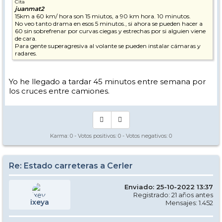
Cita
juanmat2
15km a 60 km/ hora son 15 miutos, a 90 km hora. 10 minutos.
No veo tanto drama en esos 5 minutos., si ahora se pueden hacer a
60 sin sobrefrenar por curvas ciegas y estrechas por si alguien viene
de cara.
Para gente superagresiva al volante se pueden instalar cámaras y
radares.
Yo he llegado a tardar 45 minutos entre semana por
los cruces entre camiones.
Karma:
0
- Votos positivos:
0
- Votos negativos:
0
Re: Estado carreteras a Cerler
Enviado: 25-10-2022 13:37
Registrado: 21 años antes
ixeya
Mensajes: 1.452