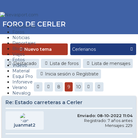
FORO DE CERLER
Estaciones
Foros
Noticias
Reportajes
Blogs
Nuevo tema
Viajes
Fotos
Destacado
Lista de foros
Lista de mensajes
Videos
Material
Inicia sesión o Regístrate
Esquí Pro
Infonieve
8
9
10
Verano
Nevalog
Re: Estado carreteras a Cerler
Enviado: 08-10-2022 11:04
Registrado: 7 años antes
juanmat2
Mensajes: 229