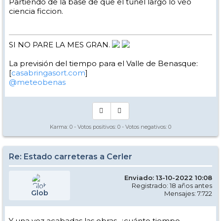
Partiendo de la base de que el tunel largo lo veo
ciencia ficcion.
SI NO PARE LA MES GRAN.
La previsión del tiempo para el Valle de Benasque:
[
casabringasort.com
]
@meteobenas
Karma:
0
- Votos positivos:
0
- Votos negativos:
0
Re: Estado carreteras a Cerler
Enviado: 13-10-2022 10:08
Registrado: 18 años antes
Glob
Mensajes: 7.722
Y una vez acabadas las obras ,¿cuánto tiempo