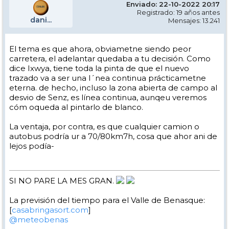
Enviado: 22-10-2022 20:17
Registrado: 19 años antes
dani...
Mensajes: 13.241
El tema es que ahora, obviametne siendo peor
carretera, el adelantar quedaba a tu decisión. Como
dice Ixwya, tiene toda la pinta de que el nuevo
trazado va a ser una l´nea continua prácticametne
eterna. de hecho, incluso la zona abierta de campo al
desvio de Senz, es línea continua, aunqeu veremos
cóm oqueda al pintarlo de blanco.
La ventaja, por contra, es que cualquier camion o
autobus podría ur a 70/80km7h, cosa que ahor ani de
lejos podía-
SI NO PARE LA MES GRAN.
La previsión del tiempo para el Valle de Benasque:
[
casabringasort.com
]
@meteobenas