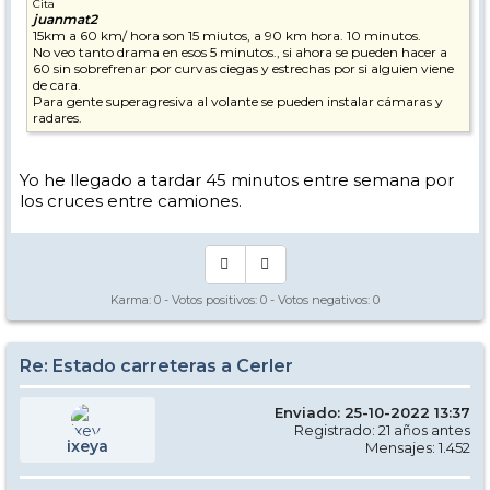
Cita
juanmat2
15km a 60 km/ hora son 15 miutos, a 90 km hora. 10 minutos.
No veo tanto drama en esos 5 minutos., si ahora se pueden hacer a
60 sin sobrefrenar por curvas ciegas y estrechas por si alguien viene
de cara.
Para gente superagresiva al volante se pueden instalar cámaras y
radares.
Yo he llegado a tardar 45 minutos entre semana por
los cruces entre camiones.
Karma:
0
- Votos positivos:
0
- Votos negativos:
0
Re: Estado carreteras a Cerler
Enviado: 25-10-2022 13:37
Registrado: 21 años antes
ixeya
Mensajes: 1.452