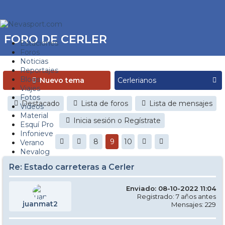
FORO DE CERLER
Estaciones
Foros
Noticias
Reportajes
Blogs
Nuevo tema
Viajes
Fotos
Destacado
Lista de foros
Lista de mensajes
Videos
Material
Inicia sesión o Regístrate
Esquí Pro
Infonieve
8
9
10
Verano
Nevalog
Re: Estado carreteras a Cerler
Enviado: 08-10-2022 11:04
Registrado: 7 años antes
juanmat2
Mensajes: 229