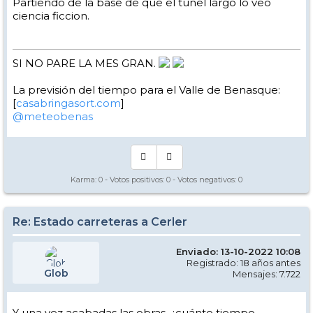
Partiendo de la base de que el tunel largo lo veo
ciencia ficcion.
SI NO PARE LA MES GRAN.
La previsión del tiempo para el Valle de Benasque:
[
casabringasort.com
]
@meteobenas
Karma:
0
- Votos positivos:
0
- Votos negativos:
0
Re: Estado carreteras a Cerler
Enviado: 13-10-2022 10:08
Registrado: 18 años antes
Glob
Mensajes: 7.722
Y una vez acabadas las obras ,¿cuánto tiempo