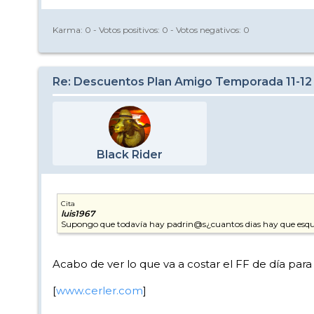
Karma:
0
- Votos positivos:
0
- Votos negativos:
0
Re: Descuentos Plan Amigo Temporada 11-12
Black Rider
Cita
luis1967
Supongo que todavía hay padrin@s¿cuantos dias hay que esqui
Acabo de ver lo que va a costar el FF de día par
[
www.cerler.com
]