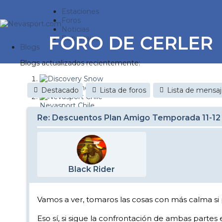
Estaciones
Foros
Noticias
FORO DE CERLER
Reportajes
Blogs
Blogs actualizados recientemente:
Discovery Snow
Destacado
Lista de foros
Lista de mensa
Nevasport Chile
Re: Descuentos Plan Amigo Temporada 11-12
Esquiaryviajar.com
nevasport blog
Brasil
Black Rider
It's a powder da
Diario de un friki
Vamos a ver, tomaros las cosas con más calma si
Revista NIX
Eso sí, si sigue la confrontación de ambas partes