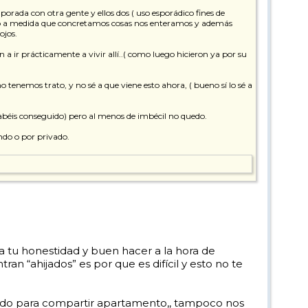
rada con otra gente y ellos dos ( uso esporádico fines de
pero a medida que concretamos cosas nos enteramos y además
ojos.
a ir prácticamente a vivir allí..( como luego hicieron ya por su
 tenemos trato, y no sé a que viene esto ahora, ( bueno sí lo sé a
habéis conseguido) pero al menos de imbécil no quedo.
ndo o por privado.
da tu honestidad y buen hacer a la hora de
ran “ahijados” es por que es difícil y esto no te
uerdo para compartir apartamento,, tampoco nos