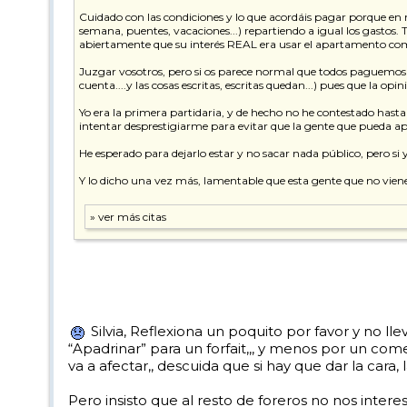
Cuidado con las condiciones y lo que acordáis pagar porque en
semana, puentes, vacaciones...) repartiendo a igual los gasto
abiertamente que su interés REAL era usar el apartamento como 
Juzgar vosotros, pero si os parece normal que todos paguemos alq
cuenta....y las cosas escritas, escritas quedan...) pues que la opi
Yo era la primera partidaria, y de hecho no he contestado hasta 
intentar desprestigiarme para evitar que la gente que pueda apa
He esperado para dejarlo estar y no sacar nada público, pero si
Y lo dicho una vez más, lamentable que esta gente que no viene
Silvia, Reflexiona un poquito por favor y no l
“Apadrinar” para un forfait,,, y menos por un comen
va a afectar,, descuida que si hay que dar la cara, l
Pero insisto que al resto de foreros no nos inte