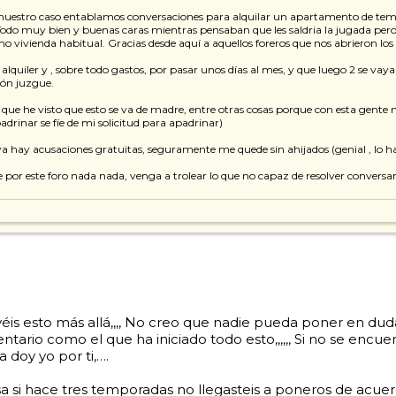
 nuestro caso entablamos conversaciones para alquilar un apartamento de tempo
s. Todo muy bien y buenas caras mientras pensaban que les saldria la jugada 
vivienda habitual. Gracias desde aquí a aquellos foreros que nos abrieron los 
uiler y , sobre todo gastos, por pasar unos días al mes, y que luego 2 se vayan 
nión juzgue.
que he visto que esto se va de madre, entre otras cosas porque con esta gente no
drinar se fíe de mi solicitud para apadrinar)
 ya hay acusaciones gratuitas, seguramente me quede sin ahijados (genial , lo 
 por este foro nada nada, venga a trolear lo que no capaz de resolver conversa
levéis esto más allá,,,, No creo que nadie pueda poner en du
tario como el que ha iniciado todo esto,,,,,, Si no se encuent
a doy yo por ti,….
resa si hace tres temporadas no llegasteis a poneros de ac