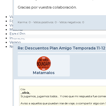
Metiendo Cantos
Gracias por vuestra colaboración.
PUCAF - Blog
Viajes
Fotos
Karma:
0
- Votos positivos:
0
- Votos negativos:
0
Videos
Material
Esquí Pro
Infonieve
Verano
Nevalog
Re: Descuentos Plan Amigo Temporada 11-12
Matamalos
Cita
_silvia_
Si jugamos, jugamos todos... Y creo que mi respuesta fue comedi
Aviso a aquellos que puedan irse de viaje, o compartir algo co