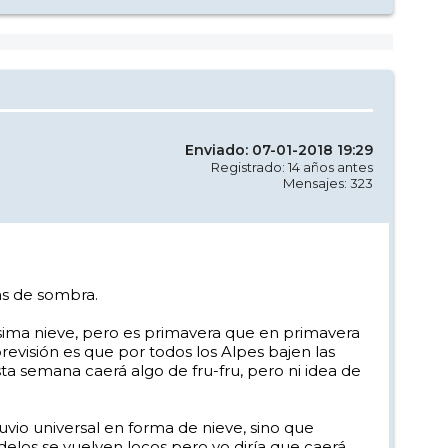
Enviado: 07-01-2018 19:29
Registrado: 14 años antes
Mensajes: 323
as de sombra.
sima nieve, pero es primavera que en primavera
evisión es que por todos los Alpes bajen las
a semana caerá algo de fru-fru, pero ni idea de
luvio universal en forma de nieve, sino que
delos se vuelven locos pero yo diría que caerá