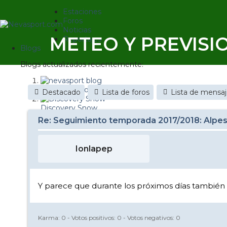
Estaciones
Foros
Noticias
METEO Y PREVISI
Reportajes
Blogs
Blogs actualizados recientemente:
nevasport blog
Destacado
Lista de foros
Lista de mensa
Discovery Snow
Re: Seguimiento temporada 2017/2018: Alpes
Brasil
It's a powder da
Ionlapep
Diario de un friki
Nevasport Chile
Y parece que durante los próximos días también 
Revista NIX
Metiendo Cantos
Karma:
0
- Votos positivos:
0
- Votos negativos:
0