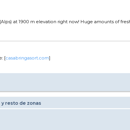
(Alps) at 1900 m elevation right now! Huge amounts of fre
: [
casabringasort.com
]
 y resto de zonas