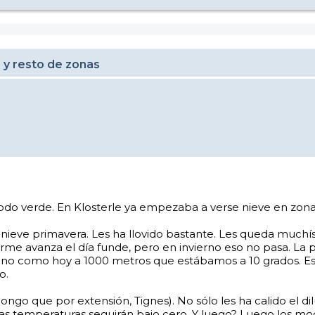
 y resto de zonas
, todo verde. En Klosterle ya empezaba a verse nieve en zon
nieve primavera. Les ha llovido bastante. Les queda muchí
me avanza el día funde, pero en invierno eso no pasa. La pr
 no como hoy a 1000 metros que estábamos a 10 grados. Est
o.
pongo que por extensión, Tignes). No sólo les ha calido el di
las temperaturas seguirán bajo cero. Y luego? Luego los mo