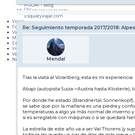
PUCAF - Blog
Esquiaryviajar.com
Viajes
Fotos
Re: Seguimiento temporada 2017/2018: Alpes
Videos
Material
Esquí Pro
Infonieve
Verano
Mendal
Nevalog
Tras la visita al Vorarlberg, esta es mi experiencia:
Abajo (autopista Suiza->Austria hasta Klosterle)
Por donde he estado (Brandnertal, Sonnenkopf), 
se sabe que por la mañana es una piedra y confor
temperaturas a algo ya más normal de invierno y
si es arreglable con máquinas o si se quedará hiel
La estrella de este año va a ser Val Thorens (y su
todavía les queda un par de días de más nieve y 