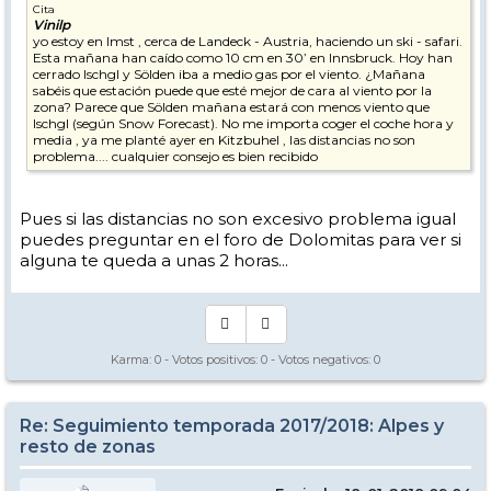
Cita
Vinilp
yo estoy en Imst , cerca de Landeck - Austria, haciendo un ski - safari.
Esta mañana han caído como 10 cm en 30’ en Innsbruck. Hoy han
cerrado Ischgl y Sölden iba a medio gas por el viento. ¿Mañana
sabéis que estación puede que esté mejor de cara al viento por la
zona? Parece que Sölden mañana estará con menos viento que
Ischgl (según Snow Forecast). No me importa coger el coche hora y
media , ya me planté ayer en Kitzbuhel , las distancias no son
problema.... cualquier consejo es bien recibido
Pues si las distancias no son excesivo problema igual
puedes preguntar en el foro de Dolomitas para ver si
alguna te queda a unas 2 horas...
Karma:
0
- Votos positivos:
0
- Votos negativos:
0
Re: Seguimiento temporada 2017/2018: Alpes y
resto de zonas