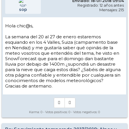
Enviado: 18-01-2018 09:04
Registrado: 12 años antes
sop
Mensajes: 215
Hola chic@s,
La semana del 20 al 27 de enero estaremos
esquiando en los 4 Valles, Suiza (campamento base
en Nendaz) y me gustaría saber qué opináis de la
meteo vosotros que entendéis del tema, he visto en
SnowForecast que para el domingo dan bastante
lluvia por debajo de 1400m ¿supondrá un desastre
para la nieve que caiga estos días? ¿Sabéis de alguna
otra página confiable y entendible por cualquiera sin
conocimientos de modelos meteorológicos?
Gracias de antemano.
Karma:
0
- Votos positivos:
0
- Votos negativos:
0