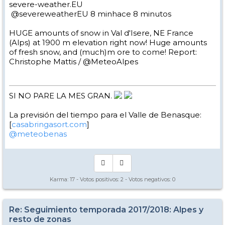
severe-weather.EU
‏ @severeweatherEU 8 minhace 8 minutos
HUGE amounts of snow in Val d'Isere, NE France
(Alps) at 1900 m elevation right now! Huge amounts
of fresh snow, and (much)m ore to come! Report:
Christophe Mattis / @MeteoAlpes
SI NO PARE LA MES GRAN.
La previsión del tiempo para el Valle de Benasque:
[
casabringasort.com
]
@meteobenas
Karma:
17
- Votos positivos:
2
- Votos negativos:
0
Re: Seguimiento temporada 2017/2018: Alpes y
resto de zonas