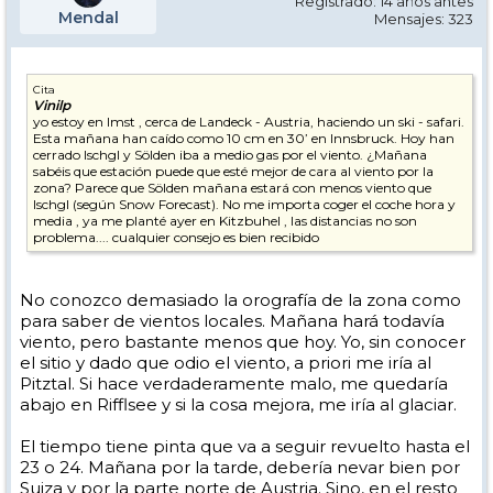
Registrado: 14 años antes
Mendal
Mensajes: 323
Cita
Vinilp
yo estoy en Imst , cerca de Landeck - Austria, haciendo un ski - safari.
Esta mañana han caído como 10 cm en 30’ en Innsbruck. Hoy han
cerrado Ischgl y Sölden iba a medio gas por el viento. ¿Mañana
sabéis que estación puede que esté mejor de cara al viento por la
zona? Parece que Sölden mañana estará con menos viento que
Ischgl (según Snow Forecast). No me importa coger el coche hora y
media , ya me planté ayer en Kitzbuhel , las distancias no son
problema.... cualquier consejo es bien recibido
No conozco demasiado la orografía de la zona como
para saber de vientos locales. Mañana hará todavía
viento, pero bastante menos que hoy. Yo, sin conocer
el sitio y dado que odio el viento, a priori me iría al
Pitztal. Si hace verdaderamente malo, me quedaría
abajo en Rifflsee y si la cosa mejora, me iría al glaciar.
El tiempo tiene pinta que va a seguir revuelto hasta el
23 o 24. Mañana por la tarde, debería nevar bien por
Suiza y por la parte norte de Austria. Sino, en el resto