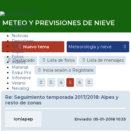
METEO Y PREVISIONES DE NIEVE
Estaciones
Foros
Noticias
Reportajes
Blogs
Nuevo tema
Viajes
Fotos
Destacado
Lista de foros
Lista de mensajes
Videos
Material
Inicia sesión o Regístrate
Esquí Pro
Infonieve
4
5
6
Verano
Nevalog
Re: Seguimiento temporada 2017/2018: Alpes y
resto de zonas
Ionlapep
Enviado: 05-01-2018 10:33