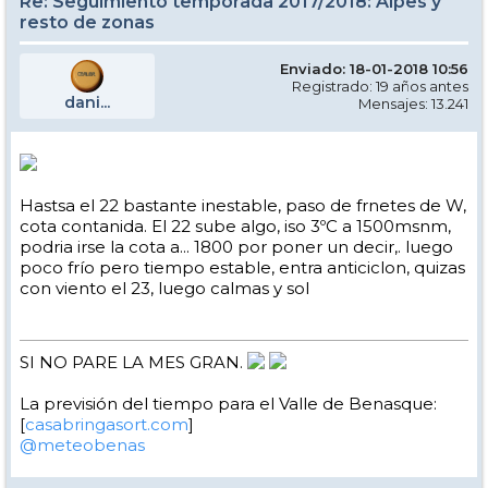
Re: Seguimiento temporada 2017/2018: Alpes y
resto de zonas
Enviado: 18-01-2018 10:56
Registrado: 19 años antes
dani...
Mensajes: 13.241
Hastsa el 22 bastante inestable, paso de frnetes de W,
cota contanida. El 22 sube algo, iso 3ºC a 1500msnm,
podria irse la cota a... 1800 por poner un decir,. luego
poco frío pero tiempo estable, entra anticiclon, quizas
con viento el 23, luego calmas y sol
SI NO PARE LA MES GRAN.
La previsión del tiempo para el Valle de Benasque:
[
casabringasort.com
]
@meteobenas