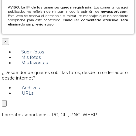
AVISO: La IP de los usuarios queda registrada.
Los comentarios aquí
publicados no reflejan de ningún modo la opinión de
nevasport.com
.
Esta web se reserva el derecho a eliminar los mensajes que no considere
apropiados para este contenido.
Cualquier comentario ofensivo será
eliminado sin previo aviso
.
×
Subir fotos
Mis fotos
Mis favoritas
¿Desde dónde quieres subir las fotos, desde tu ordenador o
desde internet?
Archivos
URLs
Formatos soportados: JPG, GIF, PNG, WEBP.