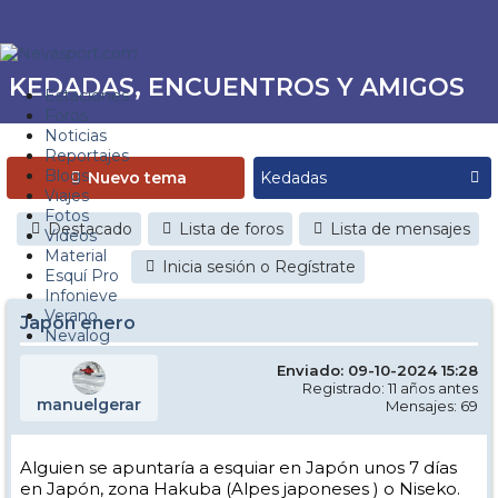
KEDADAS, ENCUENTROS Y AMIGOS
Estaciones
Foros
Noticias
Reportajes
Blogs
Nuevo tema
Viajes
Fotos
Destacado
Lista de foros
Lista de mensajes
Videos
Material
Inicia sesión o Regístrate
Esquí Pro
Infonieve
Verano
Japón enero
Nevalog
Enviado: 09-10-2024 15:28
Registrado: 11 años antes
manuelgerar
Mensajes: 69
Alguien se apuntaría a esquiar en Japón unos 7 días
en Japón, zona Hakuba (Alpes japoneses ) o Niseko.