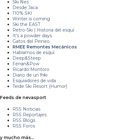
Ski Nes
Desde Jaca
110% SKI
Winter is coming
Ski the EAST
Retro-Ski | Historia del esquí
It's a powder days
Gatos del Pirineo
RMEE Remontes Mecánicos
Hablamos de esquí
Deep&Steep
Ferran&Pow
Ricardo Montoro
Diario de un friki
Esquiadores de vida
Teide Ski Resort (Humor)
Feeds de nevasport
RSS Noticias
RSS Reportajes
RSS Blogs
RSS Foros
y mucho más...