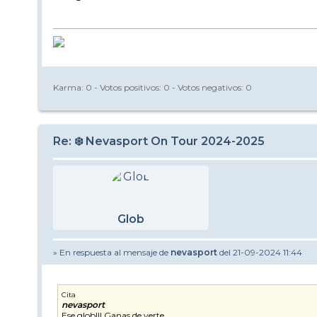
Karma:
0
- Votos positivos:
0
- Votos negativos:
0
Re: ❄️ Nevasport On Tour 2024-2025
Glob
» En respuesta al mensaje de
nevasport
del 21-09-2024 11:44
Cita
nevasport
Ese glob!!! Ganas de verte