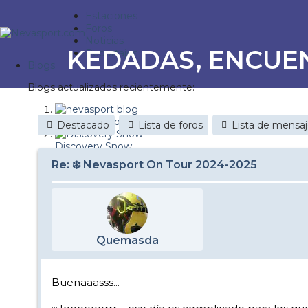
Estaciones
Foros
Noticias
KEDADAS, ENCUE
Reportajes
Blogs
Blogs actualizados recientemente:
nevasport blog
Destacado
Lista de foros
Lista de mensa
Discovery Snow
Re: ❄️ Nevasport On Tour 2024-2025
Brasil
It's a powder da
Diario de un friki
Quemasda
Nevasport Chile
Revista NIX
Buenaaasss...
Metiendo Cantos