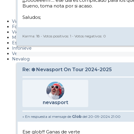
¡¡¡Joooeeerrr.... ese día es complicado para los qu
PUCAF - Blog
Bueno, toma nota por si acaso.
Esquiaryviajar.com
Saludos;
Viajes
Fotos
Videos
Karma:
18
- Votos positivos:
1
- Votos negativos:
0
Material
Esquí Pro
Infonieve
Verano
Nevalog
Re: ❄️ Nevasport On Tour 2024-2025
nevasport
» En respuesta al mensaje de
Glob
del 20-09-2024 21:00
Ese glob!!! Ganas de verte