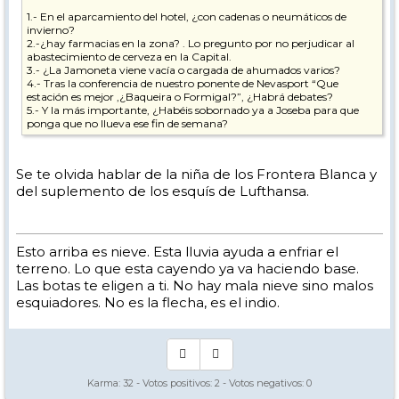
1.- En el aparcamiento del hotel, ¿con cadenas o neumáticos de
invierno?
2.-¿hay farmacias en la zona? . Lo pregunto por no perjudicar al
abastecimiento de cerveza en la Capital.
3.- ¿La Jamoneta viene vacía o cargada de ahumados varios?
4.- Tras la conferencia de nuestro ponente de Nevasport “Que
estación es mejor ,¿Baqueira o Formigal?”, ¿Habrá debates?
5.- Y la más importante, ¿Habéis sobornado ya a Joseba para que
ponga que no llueva ese fin de semana?
Si no me han preparado alguna sorpresa en casa, tengo intención de
asistir, pero permíteme que lo confirme en otro momento. Paso a
Se te olvida hablar de la niña de los Frontera Blanca y
consultas mi asistencia.
del suplemento de los esquís de Lufthansa.
Un saludo a todos
Esto arriba es nieve. Esta lluvia ayuda a enfriar el
terreno. Lo que esta cayendo ya va haciendo base.
Las botas te eligen a ti. No hay mala nieve sino malos
esquiadores. No es la flecha, es el indio.
Karma:
32
- Votos positivos:
2
- Votos negativos:
0