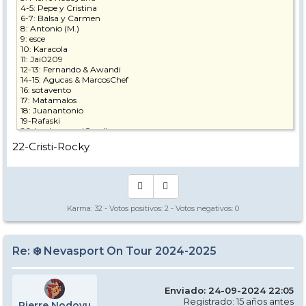
4-5: Pepe y Cristina
6-7: Balsa y Carmen
8: Antonio (M.)
9: esce
10: Karacola
11: Jai0209
12-13: Fernando & Awandi
14-15: Agucas & MarcosChef
16: sotavento
17: Matamalos
18: Juanantonio
19-Rafaski
20-Laalemana (Carol)
21-hypertension
22-Cristi-Rocky
Karma:
32
- Votos positivos:
2
- Votos negativos:
0
Re: ❄️ Nevasport On Tour 2024-2025
Enviado: 24-09-2024 22:05
Registrado: 15 años antes
Pierre Nodoyu