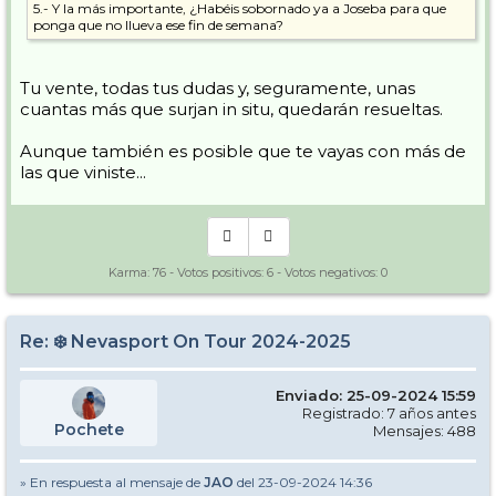
5.- Y la más importante, ¿Habéis sobornado ya a Joseba para que
ponga que no llueva ese fin de semana?
Si no me han preparado alguna sorpresa en casa, tengo intención de
asistir, pero permíteme que lo confirme en otro momento. Paso a
Tu vente, todas tus dudas y, seguramente, unas
consultas mi asistencia.
cuantas más que surjan in situ, quedarán resueltas.
Un saludo a todos
Aunque también es posible que te vayas con más de
las que viniste...
Karma:
76
- Votos positivos:
6
- Votos negativos:
0
Re: ❄️ Nevasport On Tour 2024-2025
Enviado: 25-09-2024 15:59
Registrado: 7 años antes
Pochete
Mensajes: 488
» En respuesta al mensaje de
JAO
del 23-09-2024 14:36