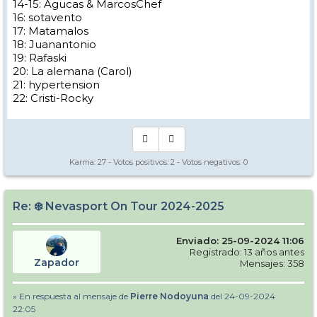
14-15: Agucas & MarcosChef
16: sotavento
17: Matamalos
18: Juanantonio
19: Rafaski
20: La alemana (Carol)
21: hypertension
22: Cristi-Rocky
Karma:
27
- Votos positivos:
2
- Votos negativos:
0
Re: ❄️ Nevasport On Tour 2024-2025
Enviado: 25-09-2024 11:06
Registrado: 13 años antes
Zapador
Mensajes: 358
» En respuesta al mensaje de
Pierre Nodoyuna
del 24-09-2024
22:05