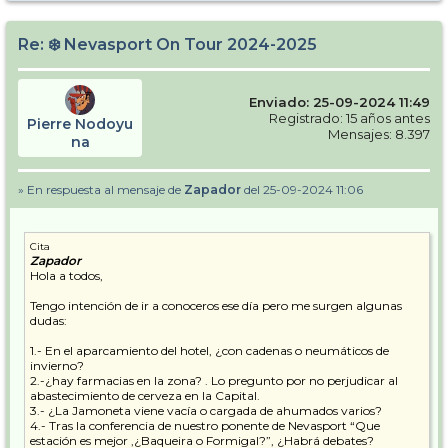
Re: ❄️ Nevasport On Tour 2024-2025
Enviado: 25-09-2024 11:49
Registrado: 15 años antes
Pierre Nodoyu
Mensajes: 8.397
na
» En respuesta al mensaje de
Zapador
del 25-09-2024 11:06
Cita
Zapador
Hola a todos,
Tengo intención de ir a conoceros ese día pero me surgen algunas
dudas:
1.- En el aparcamiento del hotel, ¿con cadenas o neumáticos de
invierno?
2.-¿hay farmacias en la zona? . Lo pregunto por no perjudicar al
abastecimiento de cerveza en la Capital.
3.- ¿La Jamoneta viene vacía o cargada de ahumados varios?
4.- Tras la conferencia de nuestro ponente de Nevasport “Que
estación es mejor ,¿Baqueira o Formigal?”, ¿Habrá debates?