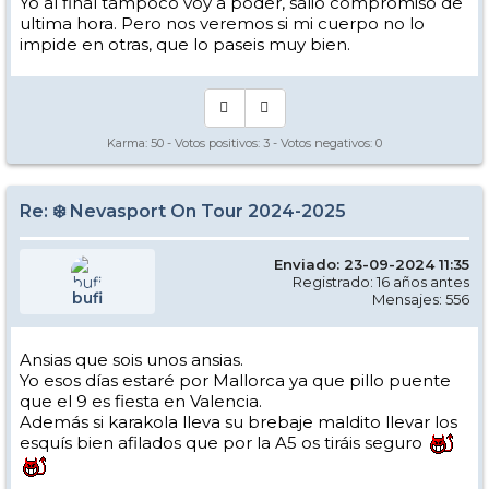
Yo al final tampoco voy a poder, salió compromiso de
ultima hora. Pero nos veremos si mi cuerpo no lo
impide en otras, que lo paseis muy bien.
Karma:
50
- Votos positivos:
3
- Votos negativos:
0
Re: ❄️ Nevasport On Tour 2024-2025
Enviado: 23-09-2024 11:35
Registrado: 16 años antes
bufi
Mensajes: 556
Ansias que sois unos ansias.
Yo esos días estaré por Mallorca ya que pillo puente
que el 9 es fiesta en Valencia.
Además si karakola lleva su brebaje maldito llevar los
esquís bien afilados que por la A5 os tiráis seguro