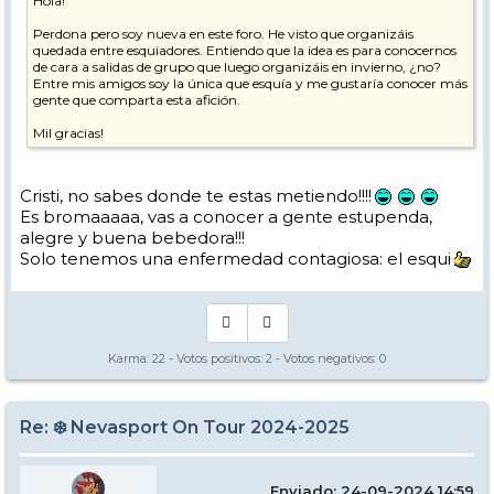
Hola!
Perdona pero soy nueva en este foro. He visto que organizáis
quedada entre esquiadores. Entiendo que la idea es para conocernos
de cara a salidas de grupo que luego organizáis en invierno, ¿no?
Entre mis amigos soy la única que esquía y me gustaría conocer más
gente que comparta esta afición.
Mil gracias!
Cristi, no sabes donde te estas metiendo!!!!
Es bromaaaaa, vas a conocer a gente estupenda,
alegre y buena bebedora!!!
Solo tenemos una enfermedad contagiosa: el esqui
Karma:
22
- Votos positivos:
2
- Votos negativos:
0
Re: ❄️ Nevasport On Tour 2024-2025
Enviado: 24-09-2024 14:59