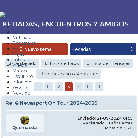
KEDADAS, ENCUENTROS Y AMIGOS
Estaciones
Foros
Noticias
Reportajes
Blogs
Nuevo tema
Viajes
Fotos
Destacado
Lista de foros
Lista de mensajes
Videos
Material
Inicia sesión o Regístrate
Esquí Pro
Infonieve
2
3
4
Verano
Nevalog
Re: ❄️ Nevasport On Tour 2024-2025
Enviado: 21-09-2024 01:55
Registrado: 21 años antes
Quemasda
Mensajes: 3.691