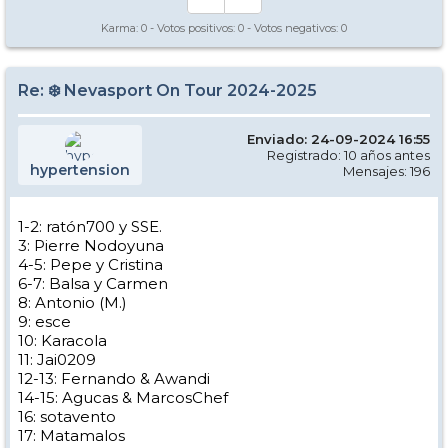
Karma:
0
- Votos positivos:
0
- Votos negativos:
0
Re: ❄️ Nevasport On Tour 2024-2025
Enviado: 24-09-2024 16:55
Registrado: 10 años antes
hypertension
Mensajes: 196
1-2: ratón700 y SSE.
3: Pierre Nodoyuna
4-5: Pepe y Cristina
6-7: Balsa y Carmen
8: Antonio (M.)
9: esce
10: Karacola
11: Jai0209
12-13: Fernando & Awandi
14-15: Agucas & MarcosChef
16: sotavento
17: Matamalos