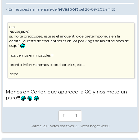
» En respuesta al mensaje de
nevasport
del 26-09-2024 11:53
Cita
nevasport
si, no te preocupes, este es el encuentro de pretemporada en la
capital, el resto de encuentros es en los parkings de las estaciones de
esquí
nos vemos en móstoles!!!
pronto informaremos sobre horarios, etc...
pepe
Menos en Cerler, que aparece la GC y nos mete un
puro!!!
Karma:
29
- Votos positivos:
2
- Votos negativos:
0