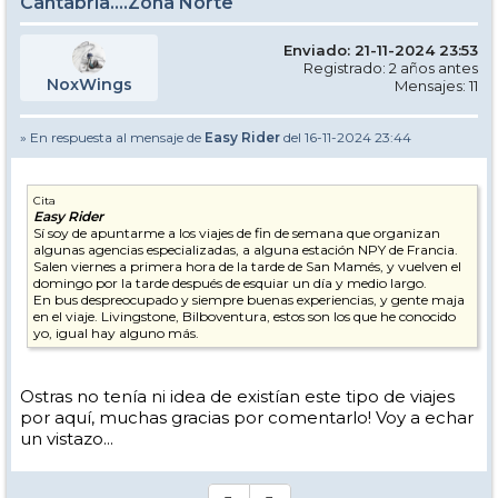
Cantabria....Zona Norte
Enviado: 21-11-2024 23:53
Registrado: 2 años antes
NoxWings
Mensajes: 11
» En respuesta al mensaje de
Easy Rider
del 16-11-2024 23:44
Cita
Easy Rider
Sí soy de apuntarme a los viajes de fin de semana que organizan
algunas agencias especializadas, a alguna estación NPY de Francia.
Salen viernes a primera hora de la tarde de San Mamés, y vuelven el
domingo por la tarde después de esquiar un día y medio largo.
En bus despreocupado y siempre buenas experiencias, y gente maja
en el viaje. Livingstone, Bilboventura, estos son los que he conocido
yo, igual hay alguno más.
Ostras no tenía ni idea de existían este tipo de viajes
por aquí, muchas gracias por comentarlo! Voy a echar
un vistazo...