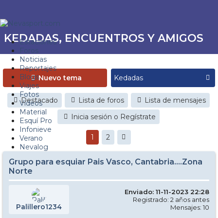
KEDADAS, ENCUENTROS Y AMIGOS
Estaciones
Foros
Noticias
Reportajes
Blogs
Nuevo tema
Viajes
Fotos
Destacado
Lista de foros
Lista de mensajes
Videos
Material
Inicia sesión o Regístrate
Esquí Pro
Infonieve
1
2
Verano
Nevalog
Grupo para esquiar Pais Vasco, Cantabria....Zona
Norte
Enviado: 11-11-2023 22:28
Registrado: 2 años antes
Palillero1234
Mensajes: 10