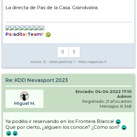
La directa de Pas de la Casa. Grandvalira.
P
a
r
a
d
i
t
a
s
T
e
a
m
!
!
Karma:
12
- Votos positivos:
1
- Votos negativos:
0
Re: KDD Nevasport 2023
Enviado: 04-04-2022 17:10
Admin
Registrado: 21 años antes
Miguel M.
Mensajes: 8.348
Ya podéis ir reservando en los Frontera Blanca!
Que por cierto, ¿alguien los conoce? ¿Cómo son?