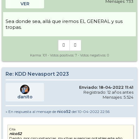
Mensajes: 733
VER
Sea donde sea, allá que iremos EL GENERAL y sus
tropas.
Karma:
101
- Votos positivos:
7
- Votos negativos:
0
Re: KDD Nevasport 2023
Enviado: 18-04-2022 11:41
Registrado: 12 años antes
danito
Mensajes: 5.524
» En respuesta al mensaje de
nico52
del 10-04-2022 22:56
Cita
nico52
Danito, por circunstancias, muchas ausencias notables este año,