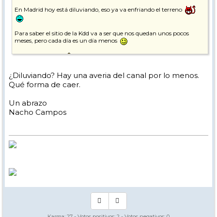
En Madrid hoy está diluviando, eso ya va enfriando el terreno
Para saber el sitio de la Kdd va a ser que nos quedan unos pocos
meses, pero cada día es un día menos
Winter is coming!
¿Diluviando? Hay una averia del canal por lo menos.
Qué forma de caer.
Un abrazo
Nacho Campos
Karma:
27
- Votos positivos:
2
- Votos negativos:
0