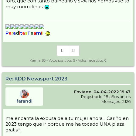
foro, que con tanto balneario y SPA nos hemos vuelto
muy morrofinos
P
a
r
a
d
i
t
a
s
T
e
a
m
!
!
Karma:
85
- Votos positivos:
5
- Votos negativos:
0
Re: KDD Nevasport 2023
Enviado: 04-04-2022 19:47
Registrado: 18 años antes
farandi
Mensajes: 2.126
me encanta la excusa de a tu mujer ahora... Cariño en
2023 tengo que ir porque me ha tocado UNA plaza
gratis!!!