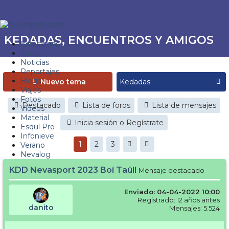
KEDADAS, ENCUENTROS Y AMIGOS
Estaciones
Foros
Noticias
Reportajes
Blogs
Nuevo tema
Viajes
Fotos
Destacado
Lista de foros
Lista de mensajes
Videos
Material
Inicia sesión o Regístrate
Esquí Pro
Infonieve
1
2
3
Verano
Nevalog
KDD Nevasport 2023 Boí Taüll
Mensaje destacado
Enviado: 04-04-2022 10:00
Registrado: 12 años antes
danito
Mensajes: 5.524