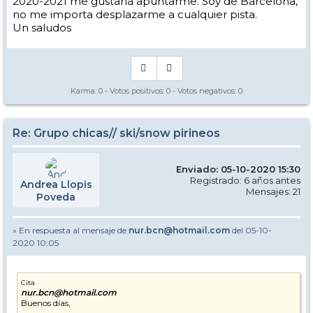
2020-2021 me gustaría apuntarme. Soy de Barcelona,
no me importa desplazarme a cualquier pista.
Un saludos
Karma:
0
- Votos positivos:
0
- Votos negativos:
0
Re: Grupo chicas// ski/snow pirineos
Enviado: 05-10-2020 15:30
Registrado: 6 años antes
Andrea Llopis
Mensajes: 21
Poveda
» En respuesta al mensaje de
nur.bcn@hotmail.com
del 05-10-
2020 10:05
Cita
nur.bcn@hotmail.com
Buenos días,