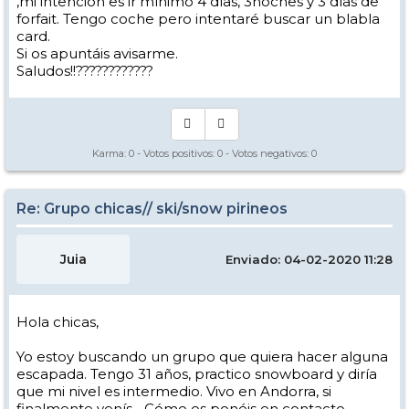
,mi intención es ir mínimo 4 días, 3noches y 3 días de
forfait. Tengo coche pero intentaré buscar un blabla
card.
Si os apuntáis avisarme.
Saludos!!????????????
Karma:
0
- Votos positivos:
0
- Votos negativos:
0
Re: Grupo chicas// ski/snow pirineos
Juia
Enviado: 04-02-2020 11:28
Hola chicas,
Yo estoy buscando un grupo que quiera hacer alguna
escapada. Tengo 31 años, practico snowboard y diría
que mi nivel es intermedio. Vivo en Andorra, si
finalmente venís... Cómo os ponéis en contacto