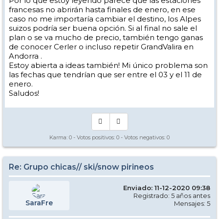
Por lo que estoy leyendo parece que las estaciones
francesas no abrirán hasta finales de enero, en ese
caso no me importaría cambiar el destino, los Alpes
suizos podría ser buena opción. Si al final no sale el
plan o se va mucho de precio, también tengo ganas
de conocer Cerler o incluso repetir GrandValira en
Andorra .
Estoy abierta a ideas también! Mi único problema son
las fechas que tendrían que ser entre el 03 y el 11 de
enero.
Saludos!
Karma:
0
- Votos positivos:
0
- Votos negativos:
0
Re: Grupo chicas// ski/snow pirineos
Enviado: 11-12-2020 09:38
Registrado: 5 años antes
SaraFre
Mensajes: 5