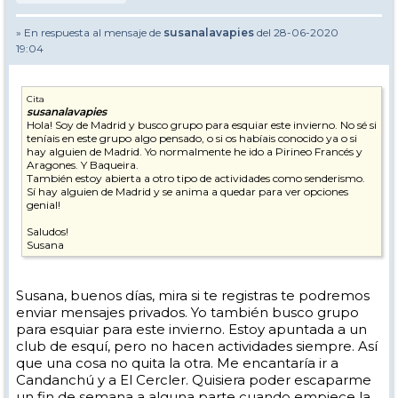
» En respuesta al mensaje de
susanalavapies
del 28-06-2020
19:04
Cita
susanalavapies
Hola! Soy de Madrid y busco grupo para esquiar este invierno. No sé si
teníais en este grupo algo pensado, o si os habíais conocido ya o si
hay alguien de Madrid. Yo normalmente he ido a Pirineo Francés y
Aragones. Y Baqueira.
También estoy abierta a otro tipo de actividades como senderismo.
Sí hay alguien de Madrid y se anima a quedar para ver opciones
genial!
Saludos!
Susana
Susana, buenos días, mira si te registras te podremos
enviar mensajes privados. Yo también busco grupo
para esquiar para este invierno. Estoy apuntada a un
club de esquí, pero no hacen actividades siempre. Así
que una cosa no quita la otra. Me encantaría ir a
Candanchú y a El Cercler. Quisiera poder escaparme
un fin de semana a alguna parte cuando empiece la