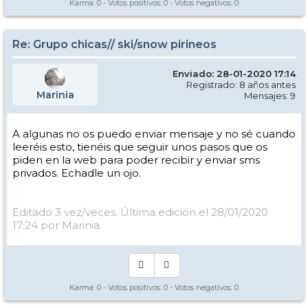
Karma:
0
- Votos positivos:
0
- Votos negativos:
0
Re: Grupo chicas// ski/snow pirineos
Enviado: 28-01-2020 17:14
Registrado: 8 años antes
Marinia
Mensajes: 9
A algunas no os puedo enviar mensaje y no sé cuando
leeréis esto, tienéis que seguir unos pasos que os
piden en la web para poder recibir y enviar sms
privados. Echadle un ojo.
Editado 3 vez/veces. Última edición el 28/01/2020
17:24 por Marinia.
Karma:
0
- Votos positivos:
0
- Votos negativos:
0