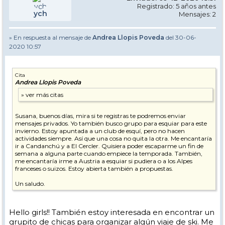
Registrado: 5 años antes
ych
Mensajes: 2
» En respuesta al mensaje de
Andrea Llopis Poveda
del 30-06-
2020 10:57
Cita
Andrea Llopis Poveda
Susana, buenos días, mira si te registras te podremos enviar
mensajes privados. Yo también busco grupo para esquiar para este
invierno. Estoy apuntada a un club de esquí, pero no hacen
actividades siempre. Así que una cosa no quita la otra. Me encantaría
ir a Candanchú y a El Cercler. Quisiera poder escaparme un fin de
semana a alguna parte cuando empiece la temporada. También,
me encantaría irme a Austria a esquiar si pudiera o a los Alpes
franceses o suizos. Estoy abierta también a propuestas.
Un saludo.
Hello girls!! También estoy interesada en encontrar un
grupito de chicas para organizar algún viaje de ski. Me