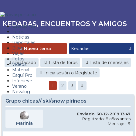
KEDADAS, ENCUENTROS Y AMIGOS
Estaciones
Foros
Noticias
Reportajes
Blogs
Nuevo tema
Viajes
Fotos
Destacado
Lista de foros
Lista de mensajes
Videos
Material
Inicia sesión o Regístrate
Esquí Pro
Infonieve
1
2
3
Verano
Nevalog
Grupo chicas// ski/snow pirineos
Enviado: 30-12-2019 13:47
Registrado: 8 años antes
Marinia
Mensajes: 9