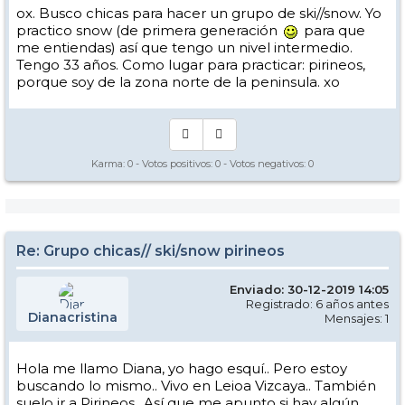
ox. Busco chicas para hacer un grupo de ski//snow. Yo
practico snow (de primera generación
para que
me entiendas) así que tengo un nivel intermedio.
Tengo 33 años. Como lugar para practicar: pirineos,
porque soy de la zona norte de la peninsula. xo
Karma:
0
- Votos positivos:
0
- Votos negativos:
0
Re: Grupo chicas// ski/snow pirineos
Enviado: 30-12-2019 14:05
Registrado: 6 años antes
Dianacristina
Mensajes: 1
Hola me llamo Diana, yo hago esquí.. Pero estoy
buscando lo mismo.. Vivo en Leioa Vizcaya.. También
suelo ir a Pirineos.. Así que me apunto si hay algún