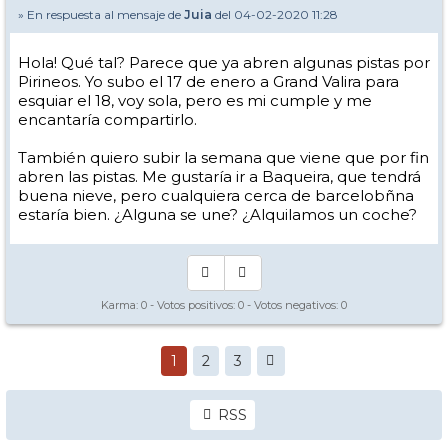
» En respuesta al mensaje de
Juia
del 04-02-2020 11:28
Hola! Qué tal? Parece que ya abren algunas pistas por
Pirineos. Yo subo el 17 de enero a Grand Valira para
esquiar el 18, voy sola, pero es mi cumple y me
encantaría compartirlo.
También quiero subir la semana que viene que por fin
abren las pistas. Me gustaría ir a Baqueira, que tendrá
buena nieve, pero cualquiera cerca de barcelobñna
estaría bien. ¿Alguna se une? ¿Alquilamos un coche?
Karma:
0
- Votos positivos:
0
- Votos negativos:
0
1
2
3
RSS