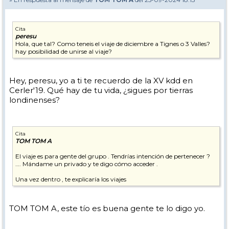
Cita
peresu
Hola, que tal? Como teneis el viaje de diciembre a Tignes o 3 Valles?
hay posibilidad de unirse al viaje?
Hey, peresu, yo a ti te recuerdo de la XV kdd en
Cerler'19. Qué hay de tu vida, ¿sigues por tierras
londinenses?
Cita
TOM TOM A
El viaje es para gente del grupo . Tendrías intención de pertenecer ?
…. Mándame un privado y te digo cómo acceder .
Una vez dentro , te explicaría los viajes
TOM TOM A, este tío es buena gente te lo digo yo.