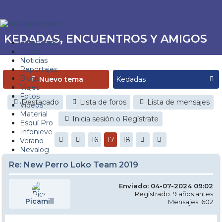
KEDADAS, ENCUENTROS Y AMIGOS
Estaciones
Foros
Noticias
Reportajes
Blogs
Nuevo tema
Viajes
Fotos
Destacado
Lista de foros
Lista de mensajes
Videos
Material
Inicia sesión o Regístrate
Esquí Pro
Infonieve
16
17
18
Verano
Nevalog
Re: New Perro Loko Team 2019
Enviado: 04-07-2024 09:02
Registrado: 9 años antes
Picamill
Mensajes: 602