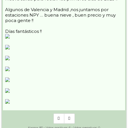
Algunos de Valencia y Madrid ,nos juntamos por
estaciones NPY … buena nieve , buen precio y muy
poca gente !!
Días fantásticos !!
Karma:
80
- Votos positivos:
6
- Votos negativos:
0