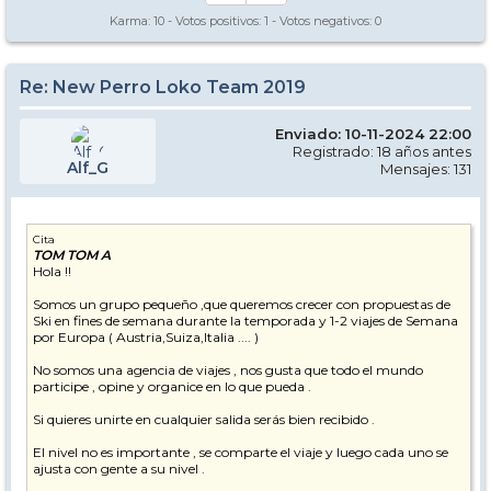
Karma:
10
- Votos positivos:
1
- Votos negativos:
0
Re: New Perro Loko Team 2019
Enviado: 10-11-2024 22:00
Registrado: 18 años antes
Alf_G
Mensajes: 131
Cita
TOM TOM A
Hola !!
Somos un grupo pequeño ,que queremos crecer con propuestas de
Ski en fines de semana durante la temporada y 1-2 viajes de Semana
por Europa ( Austria,Suiza,Italia .... )
No somos una agencia de viajes , nos gusta que todo el mundo
participe , opine y organice en lo que pueda .
Si quieres unirte en cualquier salida serás bien recibido .
El nivel no es importante , se comparte el viaje y luego cada uno se
ajusta con gente a su nivel .