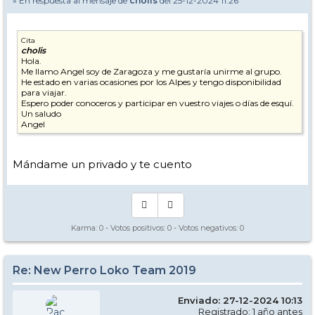
» En respuesta al mensaje de
cholis
del 25-12-2024 11:26
Cita
cholis
Hola.
Me llamo Angel soy de Zaragoza y me gustaría unirme al grupo.
He estado en varias ocasiones por los Alpes y tengo disponibilidad
para viajar.
Espero poder conoceros y participar en vuestro viajes o días de esquí.
Un saludo
Angel
Mándame un privado y te cuento
Karma:
0
- Votos positivos:
0
- Votos negativos:
0
Re: New Perro Loko Team 2019
Enviado: 27-12-2024 10:13
Registrado: 1 año antes