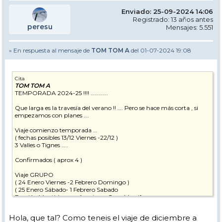
Enviado: 25-09-2024 14:06
Registrado: 13 años antes
peresu
Mensajes: 5.551
» En respuesta al mensaje de
TOM TOM A
del 01-07-2024 19:08
Cita
TOM TOM A
TEMPORADA 2024-25 !!!! ………….
Que larga es la travesía del verano !! …. Pero se hace más corta , si
empezamos con planes ….
Viaje comienzo temporada …
( fechas posibles 13/12 Viernes -22/12 )
3 Valles o Tignes …..
Confirmados ( aprox 4 )
Viaje GRUPO
( 24 Enero Viernes -2 Febrero Domingo )
( 25 Enero Sábado- 1 Febrero Sabado
Evasión Montblanc -+ Avoriaz + Gran Massif
Confirmados ( aprox 20 )
Hola, que tal? Como teneis el viaje de diciembre a