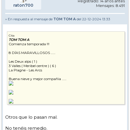
Registrado: 14 años antes
raton700
Mensajes: 8.491
» En respuesta al mensaje de
TOM TOM A
del 22-12-2024 13:33
Cita
TOM TOM A
Comienza temporada !!!
8 DÍAS MARAVILLOSOS ……
Les Deux alps ( 1 )
3 Valles ( Meribel centre ) ( 6 )
La Plagne - Les Arcs
Buena nieve y mejor compañía ……
Otros que lo pasan mal.
No tenéis remedio.