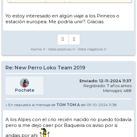
No te importe consultarme cualquier cosa por privado .
Soy Alberto
Yo estoy interesado en algún viaje a los Pirineos o
estación europea. Me podría unir?. Gracias.
Karma:
0
- Votos positivos:
0
- Votos negativos:
0
Re: New Perro Loko Team 2019
Enviado: 12-11-2024 11:37
Registrado: 7 años antes
Pochete
Mensajes: 488
» En respuesta al mensaje de
TOM TOM A
del 09-10-2024 11:38
A los Alpes con el crio recién nacido no puedo todavía
pero si me dejo caer por Baqueira os aviso por si
andais por ahi