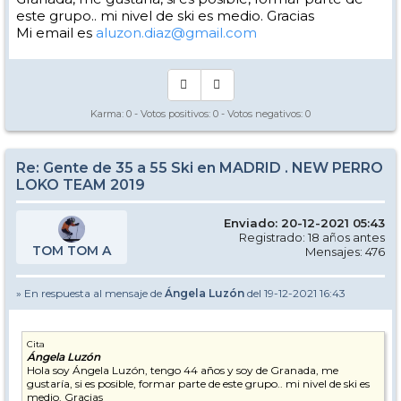
este grupo.. mi nivel de ski es medio. Gracias
Mi email es
aluzon.diaz@gmail.com
Karma:
0
- Votos positivos:
0
- Votos negativos:
0
Re: Gente de 35 a 55 Ski en MADRID . NEW PERRO
LOKO TEAM 2019
Enviado: 20-12-2021 05:43
Registrado: 18 años antes
TOM TOM A
Mensajes: 476
» En respuesta al mensaje de
Ángela Luzón
del 19-12-2021 16:43
Cita
Ángela Luzón
Hola soy Ángela Luzón, tengo 44 años y soy de Granada, me
gustaría, si es posible, formar parte de este grupo.. mi nivel de ski es
medio. Gracias