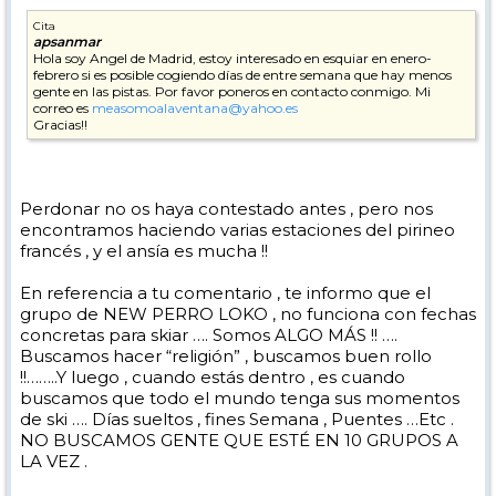
Cita
apsanmar
Hola soy Angel de Madrid, estoy interesado en esquiar en enero-
febrero si es posible cogiendo días de entre semana que hay menos
gente en las pistas. Por favor poneros en contacto conmigo. Mi
correo es
measomoalaventana@yahoo.es
Gracias!!
Perdonar no os haya contestado antes , pero nos
encontramos haciendo varias estaciones del pirineo
francés , y el ansía es mucha !!
En referencia a tu comentario , te informo que el
grupo de NEW PERRO LOKO , no funciona con fechas
concretas para skiar …. Somos ALGO MÁS !! ….
Buscamos hacer “religión” , buscamos buen rollo
!!……..Y luego , cuando estás dentro , es cuando
buscamos que todo el mundo tenga sus momentos
de ski …. Días sueltos , fines Semana , Puentes …Etc .
NO BUSCAMOS GENTE QUE ESTÉ EN 10 GRUPOS A
LA VEZ .