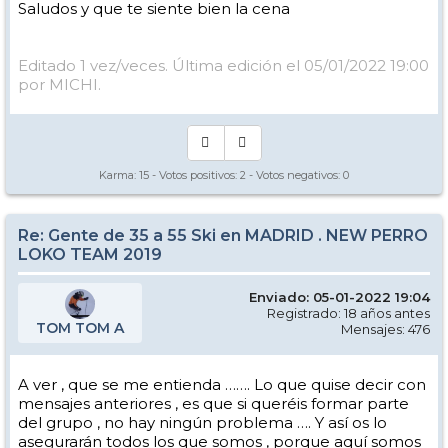
Saludos y que te siente bien la cena
Editado 1 vez/veces. Última edición el 05/01/2022 19:00
por MICHI.
Karma:
15
- Votos positivos:
2
- Votos negativos:
0
Re: Gente de 35 a 55 Ski en MADRID . NEW PERRO
LOKO TEAM 2019
Enviado: 05-01-2022 19:04
Registrado: 18 años antes
TOM TOM A
Mensajes: 476
A ver , que se me entienda ……. Lo que quise decir con
mensajes anteriores , es que si queréis formar parte
del grupo , no hay ningún problema …. Y así os lo
asegurarán todos los que somos , porque aquí somos