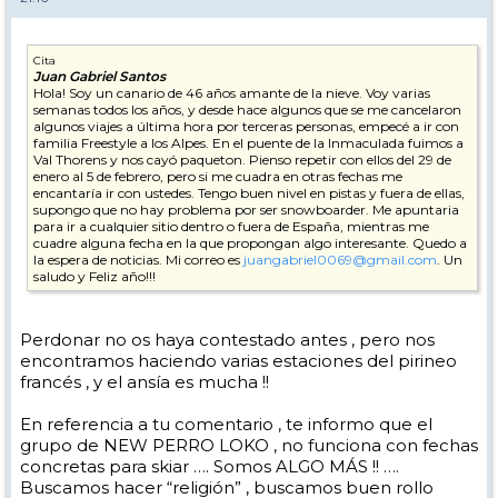
Cita
Juan Gabriel Santos
Hola! Soy un canario de 46 años amante de la nieve. Voy varias
semanas todos los años, y desde hace algunos que se me cancelaron
algunos viajes a última hora por terceras personas, empecé a ir con
familia Freestyle a los Alpes. En el puente de la Inmaculada fuimos a
Val Thorens y nos cayó paqueton. Pienso repetir con ellos del 29 de
enero al 5 de febrero, pero si me cuadra en otras fechas me
encantaría ir con ustedes. Tengo buen nivel en pistas y fuera de ellas,
supongo que no hay problema por ser snowboarder. Me apuntaria
para ir a cualquier sitio dentro o fuera de España, mientras me
cuadre alguna fecha en la que propongan algo interesante. Quedo a
la espera de noticias. Mi correo es
juangabriel0069@gmail.com
. Un
saludo y Feliz año!!!
Perdonar no os haya contestado antes , pero nos
encontramos haciendo varias estaciones del pirineo
francés , y el ansía es mucha !!
En referencia a tu comentario , te informo que el
grupo de NEW PERRO LOKO , no funciona con fechas
concretas para skiar …. Somos ALGO MÁS !! ….
Buscamos hacer “religión” , buscamos buen rollo