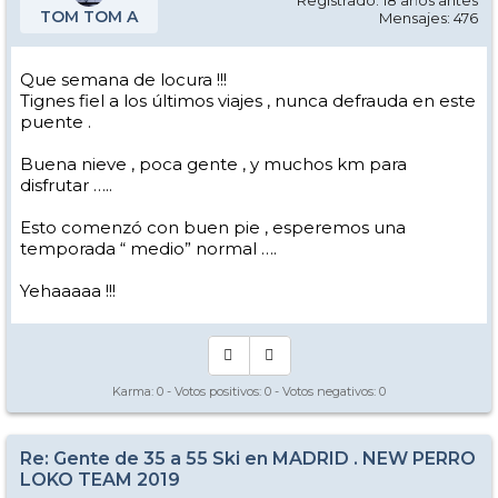
Registrado: 18 años antes
TOM TOM A
Mensajes: 476
Que semana de locura !!!
Tignes fiel a los últimos viajes , nunca defrauda en este
puente .
Buena nieve , poca gente , y muchos km para
disfrutar …..
Esto comenzó con buen pie , esperemos una
temporada “ medio” normal ….
Yehaaaaa !!!
Karma:
0
- Votos positivos:
0
- Votos negativos:
0
Re: Gente de 35 a 55 Ski en MADRID . NEW PERRO
LOKO TEAM 2019