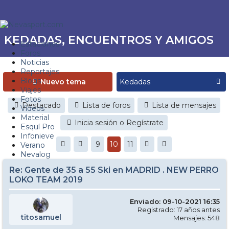
KEDADAS, ENCUENTROS Y AMIGOS
Estaciones
Foros
Noticias
Reportajes
Blogs
Nuevo tema
Viajes
Fotos
Destacado
Lista de foros
Lista de mensajes
Videos
Material
Inicia sesión o Regístrate
Esquí Pro
Infonieve
9
10
11
Verano
Nevalog
Re: Gente de 35 a 55 Ski en MADRID . NEW PERRO
LOKO TEAM 2019
Enviado: 09-10-2021 16:35
Registrado: 17 años antes
titosamuel
Mensajes: 548