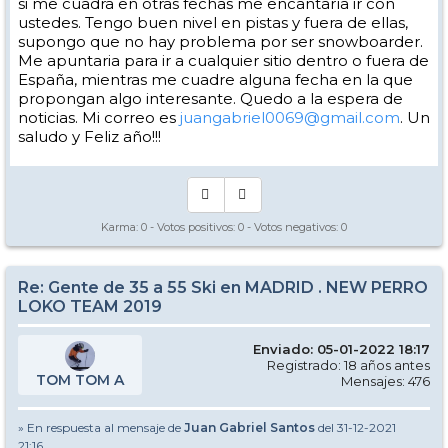
si me cuadra en otras fechas me encantaría ir con
ustedes. Tengo buen nivel en pistas y fuera de ellas,
supongo que no hay problema por ser snowboarder.
Me apuntaria para ir a cualquier sitio dentro o fuera de
España, mientras me cuadre alguna fecha en la que
propongan algo interesante. Quedo a la espera de
noticias. Mi correo es
juangabriel0069@gmail.com
. Un
saludo y Feliz año!!!
Karma:
0
- Votos positivos:
0
- Votos negativos:
0
Re: Gente de 35 a 55 Ski en MADRID . NEW PERRO
LOKO TEAM 2019
Enviado: 05-01-2022 18:17
Registrado: 18 años antes
TOM TOM A
Mensajes: 476
» En respuesta al mensaje de
Juan Gabriel Santos
del 31-12-2021
21:16