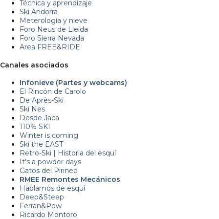
Técnica y aprendizaje
Ski Andorra
Meterología y nieve
Foro Neus de Lleida
Foro Sierra Nevada
Area FREE&RIDE
Canales asociados
Infonieve (Partes y webcams)
El Rincón de Carolo
De Après-Ski
Ski Nes
Desde Jaca
110% SKI
Winter is coming
Ski the EAST
Retro-Ski | Historia del esquí
It's a powder days
Gatos del Pirineo
RMEE Remontes Mecánicos
Hablamos de esquí
Deep&Steep
Ferran&Pow
Ricardo Montoro