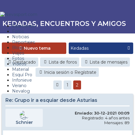
KEDADAS, ENCUENTROS Y AMIGOS
Estaciones
Foros
Noticias
Reportajes
Blogs
Nuevo tema
Viajes
Fotos
Destacado
Lista de foros
Lista de mensajes
Videos
Material
Inicia sesión o Regístrate
Esquí Pro
Infonieve
1
2
Verano
Nevalog
Re: Grupo ir a esquiar desde Asturias
Enviado: 30-12-2021 00:09
Registrado: 4 años antes
Schnier
Mensajes: 89